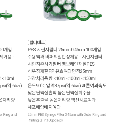
필터테크
100개입
PES 시린지필터 25mm 0.45um 100개입
제거용 -
수용액과 버퍼의일반정제용 - 시린지필터
시린지주사기필터 멤브레인재질PES
하우징재질PP 유효여과면적25mm
<10ml
권장처리용량 <10ml <100ml <150ml
si(약 6bar)
온도90℃ 압력87psi(약 6bar) 빠른여과속도
낮은단백질흡착 높은단백질회수율
은처리량
낮은추출물 높은처리량 핵산시료여과
세포배양배지여과
er Ring and
25mm PES Syringe Filter 0.45um with Outer Ring and
Printing QTY:100pcs/pk