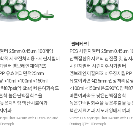
필터테크
터 25mm 0.45um 100개입
PES 시린지필터 25mm 0.45um 
학적 시료전처리용 - 시린지필터
단백질함유시료의 침전물 및 입자
기필터 멤브레인재질PES
시린지필터 시린지주사기필터
P 유효여과면적25mm
멤브레인재질PES 하우징재질PP
10ml <100ml <150ml
유효여과면적25mm 권장처리용량 
력87psi(약 6bar) 빠른여과속도
<100ml <150ml 온도90℃ 압력87p
흡착 높은단백질회수율
빠른여과속도 낮은단백질흡착
 높은처리량 핵산시료여과
높은단백질회수율 낮은추출물 높
지여과
핵산시료여과 세포배양배지여과
nge Filter 0.45um with Outer Ring and
25mm PES Syringe Filter 0.45um with Out
100pcs/pk
Printing QTY:100pcs/pk