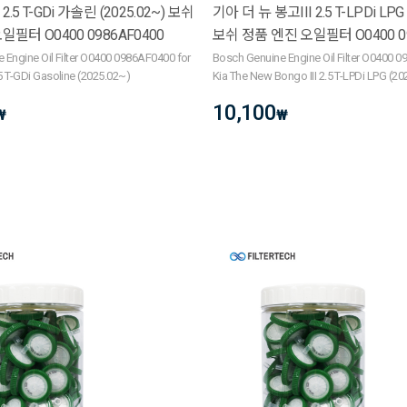
.5 T-GDi 가솔린 (2025.02~) 보쉬
기아 더 뉴 봉고III 2.5 T-LPDi LPG 
일필터 O0400 0986AF0400
보쉬 정품 엔진 오일필터 O0400 09
 Engine Oil Filter O0400 0986AF0400 for
Bosch Genuine Engine Oil Filter O0400 
5 T-GDi Gasoline (2025.02~)
Kia The New Bongo III 2.5 T-LPDi LPG (2
10,100
₩
₩