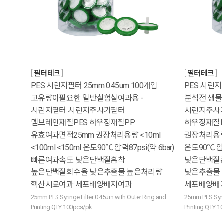
필터테크
필터테크
PES 시린지필터 25mm 0.45um 100개입
PES 시린지필
고유량이필요한 일반실험실여과용 -
분석전 생물
시린지필터 시린지주사기필터
시린지주사
멤브레인재질PES 하우징재질PP
하우징재질P
유효여과면적25mm 권장처리용량 <10ml
권장처리용량 <
<100ml <150ml 온도90℃ 압력87psi(약 6bar)
온도90℃ 압
빠른여과속도 낮은단백질흡착
낮은단백질
높은단백질회수율 낮은추출물 높은처리량
낮은추출물
핵산시료여과 세포배양배지여과
세포배양배
25mm PES Syringe Filter 0.45um with Outer Ring and
25mm PES Syri
Printing QTY:100pcs/pk
Printing QTY: