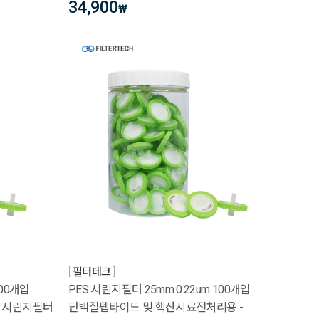
34,900
₩
필터테크
100개입
PES 시린지필터 25mm 0.22um 100개입
 시린지필터
단백질펩타이드 및 핵산시료전처리용 -