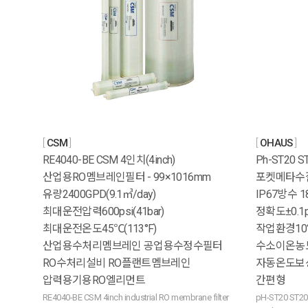
CSM
OHAUS
RE4040-BE CSM 4인치(4inch)
Ph-ST20 
산업용RO멤브레인필터 - 99×1016mm
포켓메타수
유량2400GPD(9.1㎥/day)
IP67방수 1
최대운전압력600psi(41bar)
정확도±0.1
최대운전온도45℃(113°F)
작업환경10°
산업용수처리멤브레인 공업용수정수필터
수소이온농
RO수처리설비 RO플랜트멤브레인
자동온도보상
압력용기용RO엘리먼트
간편형
RE4040-BE CSM 4inch industrial RO membrane filter
pH-ST20 ST20 