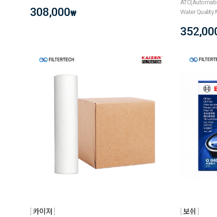
ATC(Automati
308,000
Water Quality
₩
352,00
카이저
보쉬