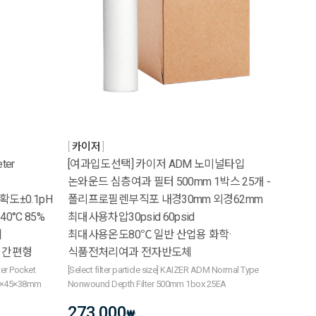
카이저
ter
[여과입도선택] 카이저 ADM 노미널타입
논와운드 심층여과 필터 500mm 1박스 25개 -
정확도±0.1pH
폴리프로필렌부직포 내경30mm 외경62mm
0°C 85%
최대사용차압30psid 60psid
기
최대사용온도80℃ 일반 산업용 화학·
 간편형
식품전처리여과 전자반도체
er Pocket
[Select filter particle size] KAIZER ADM Normal Type
185×45×38mm
Nonwound Depth Filter 500mm 1box 25EA
273,000
₩