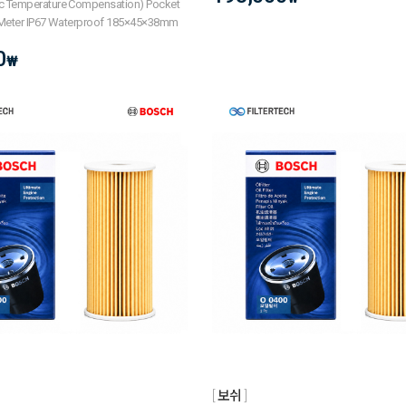
c Temperature Compensation) Pocket
 Meter IP67 Waterproof 185×45×38mm
0
₩
보쉬