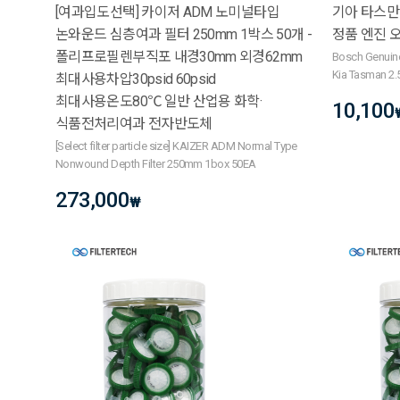
[여과입도선택] 카이저 ADM 노미널타입
기아 타스만 2
논와운드 심층여과 필터 250mm 1박스 50개 -
정품 엔진 오
폴리프로필렌부직포 내경30mm 외경62mm
Bosch Genuine
Kia Tasman 2.
최대사용차압30psid 60psid
최대사용온도80℃ 일반 산업용 화학·
10,100
식품전처리여과 전자반도체
[Select filter particle size] KAIZER ADM Normal Type
Nonwound Depth Filter 250mm 1box 50EA
273,000
₩