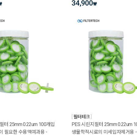
34,900
₩
₩
필터테크
터 25mm 0.22um 100개입
PES 시린지필터 25mm 0.22um 
 필요한 수용액여과용 -
생물학적시료의 미세입자제거용 -