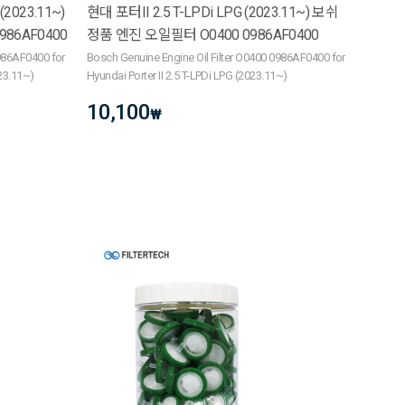
(2023.11~)
현대 포터II 2.5 T-LPDi LPG (2023.11~) 보쉬
86AF0400
정품 엔진 오일필터 O0400 0986AF0400
0986AF0400 for
Bosch Genuine Engine Oil Filter O0400 0986AF0400 for
023.11~)
Hyundai Porter II 2.5 T-LPDi LPG (2023.11~)
10,100
₩