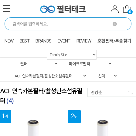
0
NEW
BEST
BRANDS
EVENT
REVIEW
호환필터/부품찾기
ACF 연속카본필터/활성탄소섬유필
랭킹순
터
(
4
)
1
2
위
위