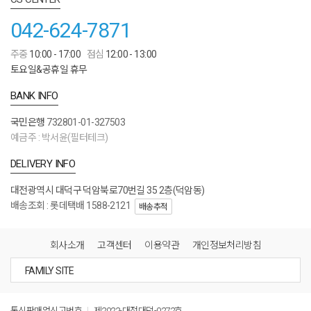
042-624-7871
주중
10:00 - 17:00
점심
12:00 - 13:00
토요일&공휴일 휴무
BANK INFO
국민은행
732801-01-327503
예금주 : 박서윤(필터테크)
DELIVERY INFO
대전광역시 대덕구 덕암북로70번길 35 2층(덕암동)
배송조회 : 롯데택배 1588-2121
배송추적
회사소개
고객센터
이용약관
개인정보처리방침
통신판매업신고번호
제2022-대전대덕-0272호