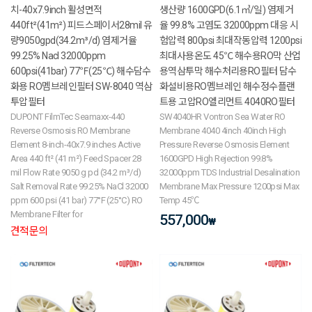
치-40x7.9inch 활성면적
생산량 1600GPD(6.1㎥/일) 염제거
440ft²(41m²) 피드스페이서28mil 유
율 99.8% 고염도 32000ppm 대응 시
량9050gpd(34.2m³/d) 염제거율
험압력 800psi 최대작동압력 1200psi
99.25% Nacl 32000ppm
최대사용온도 45℃ 해수용RO막 산업
600psi(41bar) 77℉(25℃) 해수담수
용역삼투막 해수처리용RO필터 담수
화용 RO멤브레인필터 SW-8040 역삼
화설비용RO멤브레인 해수정수플랜
투압필터
트용 고압RO엘리먼트 4040RO필터
DUPONT FilmTec Seamaxx-440
SW4040HR Vontron Sea Water RO
Reverse Osmosis RO Membrane
Membrane 4040 4inch 40inch High
Element 8-inch-40x7.9 inches Active
Pressure Reverse Osmosis Element
Area 440 ft² (41 m²) Feed Spacer 28
1600GPD High Rejection 99.8%
mil Flow Rate 9050 g pd (34.2 m³/d)
32000ppm TDS Industrial Desalination
Salt Removal Rate 99.25% NaCl 32000
Membrane Max Pressure 1200psi Max
ppm 600 psi (41 bar) 77°F (25°C) RO
Temp 45℃
Membrane Filter for
557,000
₩
견적문의