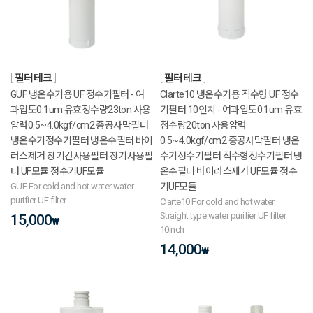
필터테크
필터테크
GUF 냉온수기용 UF 정수기필터 - 여
Clarte10 냉온수기용 직수형 UF 정수
과입도0.1um 유효정수량23ton 사용
기필터 10인치 - 여과입도0.1um 유효
압력0.5~4.0kgf/cm2 중공사막필터
정수량20ton 사용압력
냉온수기정수기필터 냉온수필터 바이
0.5~4.0kgf/cm2 중공사막필터 냉온
러스제거 장기간사용필터 장기사용필
수기정수기필터 직수형정수기필터 냉
터 UF모듈 정수기UF모듈
온수필터 바이러스제거 UF모듈 정수
GUF For cold and hot water water
기UF모듈
purifier UF filter
Clarte10 For cold and hot water
Straight type water purifier UF filter
15,000
₩
10inch
14,000
₩