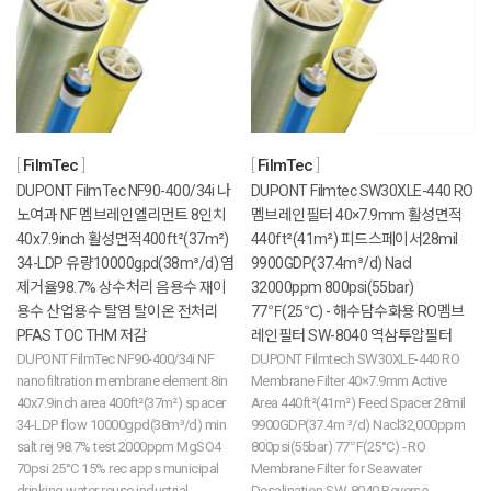
FilmTec
FilmTec
DUPONT FilmTec NF90-400/34i 나
DUPONT Filmtec SW30XLE-440 RO
노여과 NF 멤브레인엘리먼트 8인치
멤브레인필터 40×7.9mm 활성면적
40x7.9inch 활성면적400ft²(37m²)
440ft²(41m²) 피드스페이서28mil
34-LDP 유량10000gpd(38m³/d) 염
9900GDP(37.4m³/d) Nacl
제거율98.7% 상수처리 음용수 재이
32000ppm 800psi(55bar)
용수 산업용수 탈염 탈이온 전처리
77℉(25℃) - 해수담수화용 RO멤브
PFAS TOC THM 저감
레인필터 SW-8040 역삼투압필터
DUPONT FilmTec NF90-400/34i NF
DUPONT Filmtech SW30XLE-440 RO
nanofiltration membrane element 8in
Membrane Filter 40×7.9mm Active
40x7.9inch area 400ft²(37m²) spacer
Area 440ft²(41m²) Feed Spacer 28mil
34-LDP flow 10000gpd(38m³/d) min
9900GDP(37.4m ³/d) Nacl32,000ppm
salt rej 98.7% test 2000ppm MgSO4
800psi(55bar) 77℉(25°C) - RO
70psi 25°C 15% rec apps municipal
Membrane Filter for Seawater
drinking water reuse industrial
Desalination SW-8040 Reverse