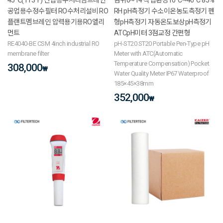
공업용수정수필터 RO수처리설비 RO
RH pH측정기 수소이온농도측정기 펜
플랜트멤브레인 압력용기용RO엘리
형pH측정기 자동온도보상pH측정기
먼트
ATCpH미터 3점교정 간편형
RE4040-BE CSM 4inch industrial RO
pH-ST20 ST20 Portable Pen-Type pH
membrane filter
Meter with ATC(Automatic
Temperature Compensation) Pocket
308,000
₩
Water Quality Meter IP67 Waterproof
185×45×38mm
352,000
₩