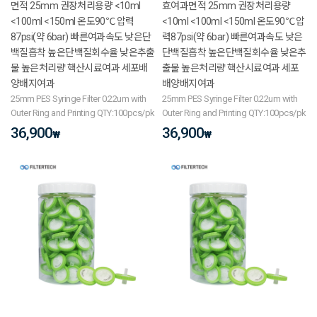
면적 25mm 권장처리용량 <10ml
효여과면적 25mm 권장처리용량
<100ml <150ml 온도90℃ 압력
<10ml <100ml <150ml 온도90℃ 압
87psi(약 6bar) 빠른여과속도 낮은단
력87psi(약 6bar) 빠른여과속도 낮은
백질흡착 높은단백질회수율 낮은추출
단백질흡착 높은단백질회수율 낮은추
물 높은처리량 핵산시료여과 세포배
출물 높은처리량 핵산시료여과 세포
양배지여과
배양배지여과
25mm PES Syringe Filter 0.22um with
25mm PES Syringe Filter 0.22um with
Outer Ring and Printing QTY:100pcs/pk
Outer Ring and Printing QTY:100pcs/pk
36,900
36,900
₩
₩