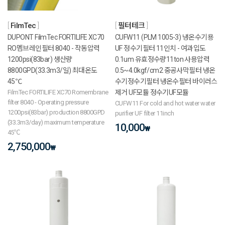
FilmTec
필터테크
DUPONT FilmTec FORTILIFE XC70
CUFW11 (PLM 1005-3) 냉온수기용
RO멤브레인필터 8040 - 작동압력
UF 정수기필터 11인치 - 여과입도
1200psi(83bar) 생산량
0.1um 유효정수량11ton 사용압력
8800GPD(33.3m3/일) 최대온도
0.5~4.0kgf/cm2 중공사막필터 냉온
45℃
수기정수기필터 냉온수필터 바이러스
FilmTec FORTILIFE XC70 Romembrane
제거 UF모듈 정수기UF모듈
filter 8040 - Operating pressure
CUFW11 For cold and hot water water
1200psi(83bar) production 8800GPD
purifier UF filter 11inch
(33.3m3/day) maximum temperature
10,000
₩
45℃
2,750,000
₩