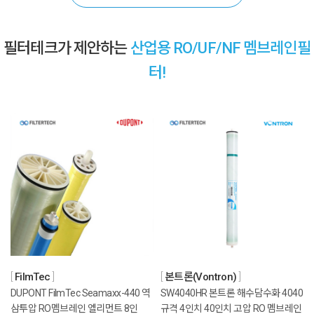
필터테크가 제안하는
산업용 RO/UF/NF 멤브레인필
터!
FilmTec
본트론(Vontron)
DUPONT FilmTec Seamaxx-440 역
SW4040HR 본트론 해수담수화 4040
삼투압 RO멤브레인 엘리먼트 8인
규격 4인치 40인치 고압 RO 멤브레인