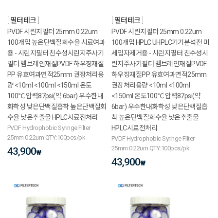
필터테크
필터테크
PVDF 시린지필터 25mm 0.22um
PVDF 시린지필터 25mm 0.22um
100개입 높은단백질회수율 시료여과
100개입 HPLC UHPLC기기분석전 미
용 - 시린지필터 친수성시린지주사기
세입자제거용 - 시린지필터 친수성시
필터 멤브레인재질PVDF 하우징재질
린지주사기필터 멤브레인재질PVDF
PP 유효여과면적25mm 권장처리용
하우징재질PP 유효여과면적25mm
량 <10ml <100ml <150ml 온도
권장처리용량 <10ml <100ml
100℃ 압력87psi(약 6bar) 우수한내
<150ml 온도100℃ 압력87psi(약
화학성 낮은단백질흡착 높은단백질회
6bar) 우수한내화학성 낮은단백질흡
수율 낮은추출물 HPLC시료전처리
착 높은단백질회수율 낮은추출물
PVDF Hydrophobic Syringe Filter
HPLC시료전처리
25mm 0.22um QTY:100pcs/pk
PVDF Hydrophobic Syringe Filter
25mm 0.22um QTY:100pcs/pk
43,900
₩
43,900
₩