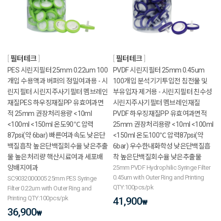
필터테크
필터테크
PES 시린지필터 25mm 0.22um 100
PVDF 시린지필터 25mm 0.45um
개입 수용액과 버퍼의 정밀여과용 - 시
100개입 분석기기투입전 침전물 및
린지필터 시린지주사기필터 멤브레인
부유입자 제거용 - 시린지필터 친수성
재질PES 하우징재질PP 유효여과면
시린지주사기필터 멤브레인재질
적 25mm 권장처리용량 <10ml
PVDF 하우징재질PP 유효여과면적
<100ml <150ml 온도90℃ 압력
25mm 권장처리용량 <10ml <100ml
87psi(약 6bar) 빠른여과속도 낮은단
<150ml 온도100℃ 압력87psi(약
백질흡착 높은단백질회수율 낮은추출
6bar) 우수한내화학성 낮은단백질흡
물 높은처리량 핵산시료여과 세포배
착 높은단백질회수율 낮은추출물
양배지여과
25mm PVDF Hydrophilic Syringe Filter
0.45um with Outer Ring and Printing
SC9032000005 25mm PES Syringe
QTY:100pcs/pk
Filter 0.22um with Outer Ring and
Printing QTY:100pcs/pk
41,900
₩
36,900
₩