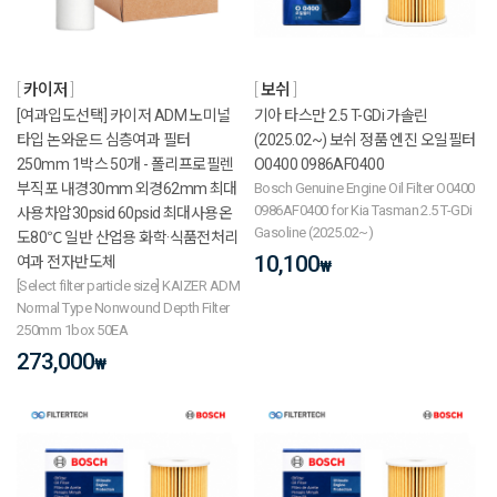
카이저
보쉬
[여과입도선택] 카이저 ADM 노미널
기아 타스만 2.5 T-GDi 가솔린
타입 논와운드 심층여과 필터
(2025.02~) 보쉬 정품 엔진 오일필터
250mm 1박스 50개 - 폴리프로필렌
O0400 0986AF0400
부직포 내경30mm 외경62mm 최대
Bosch Genuine Engine Oil Filter O0400
0986AF0400 for Kia Tasman 2.5 T-GDi
사용차압30psid 60psid 최대사용온
Gasoline (2025.02~)
도80℃ 일반 산업용 화학·식품전처리
10,100
여과 전자반도체
₩
[Select filter particle size] KAIZER ADM
Normal Type Nonwound Depth Filter
250mm 1box 50EA
273,000
₩