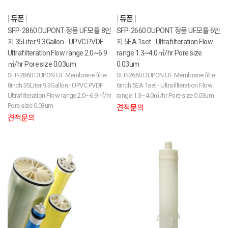
듀폰
듀폰
SFP-2860 DUPONT 정품 UF모듈 8인
SFP-2660 DUPONT 정품 UF모듈 6인
치 35Liter 9.3Gallon - UPVC PVDF
치 5EA 1set - Ultrafilteration Flow
Ultrafilteration Flow range 2.0~6.9
range 1.3~4.0㎥/hr Pore size
㎥/hr Pore size 0.03um
0.03um
SFP-2860 DUPON UF Membrane filter
SFP-2660 DUPON UF Membrane filter
8inch 35Liter 9.3Gallon - UPVC PVDF
6inch 5EA 1set - Ultrafilteration Flow
Ultrafilteration Flow range 2.0~6.9㎥/hr
range 1.3~4.0㎥/hr Pore size 0.03um
Pore size 0.03um
견적문의
견적문의