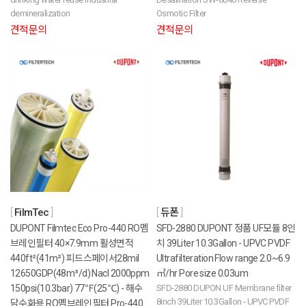
demineralization
Osmotic Filter
견적문의
견적문의
FilmTec
듀폰
DUPONT Filmtec Eco Pro-440 RO멤
SFD-2880 DUPONT 정품 UF모듈 8인
브레인필터 40×7.9mm 활성면적
치 39Liter 10.3Gallon - UPVC PVDF
440ft²(41m²) 피드스페이서28mil
Ultrafilteration Flow range 2.0~6.9
12650GDP(48m³/d) Nacl 2000ppm
㎥/hr Pore size 0.03um
150psi(10.3bar) 77℉(25℃) - 해수
SFD-2880 DUPON UF Membrane filter
8inch 39Liter 10.3Gallon - UPVC PVDF
담수화용 RO멤브레인필터 Pro-440