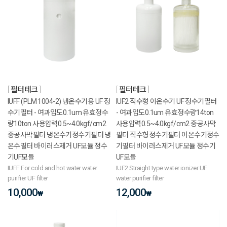
필터테크
필터테크
IUFF (PLM 1004-2) 냉온수기용 UF 정
IUF2 직수형 이온수기 UF 정수기필터
수기필터 - 여과입도0.1um 유효정수
- 여과입도0.1um 유효정수량14ton
량10ton 사용압력0.5~4.0kgf/cm2
사용압력0.5~4.0kgf/cm2 중공사막
중공사막필터 냉온수기정수기필터 냉
필터 직수형정수기필터 이온수기정수
온수필터 바이러스제거 UF모듈 정수
기필터 바이러스제거 UF모듈 정수기
기UF모듈
UF모듈
IUFF For cold and hot water water
IUF2 Straight type water ionizer UF
purifier UF filter
water purifier filter
10,000
12,000
₩
₩