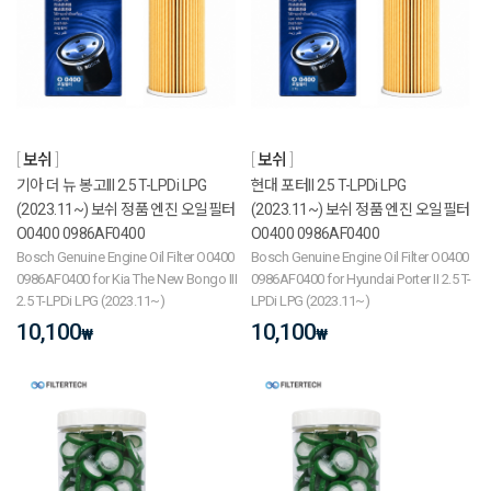
보쉬
보쉬
기아 더 뉴 봉고III 2.5 T-LPDi LPG
현대 포터II 2.5 T-LPDi LPG
(2023.11~) 보쉬 정품 엔진 오일필터
(2023.11~) 보쉬 정품 엔진 오일필터
O0400 0986AF0400
O0400 0986AF0400
Bosch Genuine Engine Oil Filter O0400
Bosch Genuine Engine Oil Filter O0400
0986AF0400 for Kia The New Bongo III
0986AF0400 for Hyundai Porter II 2.5 T-
2.5 T-LPDi LPG (2023.11~)
LPDi LPG (2023.11~)
10,100
10,100
₩
₩