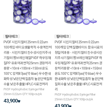
필터테크
필터테크
PVDF 시린지필터 25mm 0.22um
PVDF 시린지필터 25mm 0.22um
100개입 바이오생물학적 수용액전처
100개입 단백질펩타이드 함유시료의
리용 - 시린지필터 친수성시린지주사
정밀여과용 - 시린지필터 친수성시린
기필터 멤브레인재질PVDF 하우징재
지주사기필터 멤브레인재질PVDF 하
질PP 유효여과면적25mm 권장처리
우징재질PP 유효여과면적25mm 권
용량 <10ml <100ml <150ml 온도
장처리용량 <10ml <100ml <150ml
100℃ 압력87psi(약 6bar) 우수한내
온도100℃ 압력87psi(약 6bar) 우수
화학성 낮은단백질흡착 높은단백질회
한내화학성 낮은단백질흡착 높은단백
수율 낮은추출물 HPLC시료전처리
질회수율 낮은추출물 HPLC시료전처
PVDF Hydrophobic Syringe Filter
리
25mm 0.22um QTY:100pcs/pk
PVDF Hydrophobic Syringe Filter
25mm 0.22um QTY:100pcs/pk
43,900
₩
43,900
₩