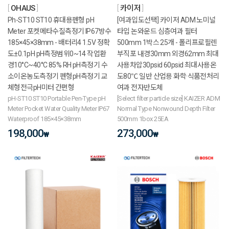
OHAUS
카이저
Ph-ST10 ST10 휴대용펜형 pH
[여과입도선택] 카이저 ADM 노미널
Meter 포켓메타수질측정기 IP67방수
타입 논와운드 심층여과 필터
185×45×38mm - 배터리4 1.5V 정확
500mm 1박스 25개 - 폴리프로필렌
도±0.1pH pH측정범위0~14 작업환
부직포 내경30mm 외경62mm 최대
경10°C~40°C 85% RH pH측정기 수
사용차압30psid 60psid 최대사용온
소이온농도측정기 펜형pH측정기 교
도80℃ 일반 산업용 화학·식품전처리
체형전극pH미터 간편형
여과 전자반도체
pH-ST10 ST10 Portable Pen-Type pH
[Select filter particle size] KAIZER ADM
Meter Pocket Water Quality Meter IP67
Normal Type Nonwound Depth Filter
Waterproof 185×45×38mm
500mm 1box 25EA
198,000
273,000
₩
₩