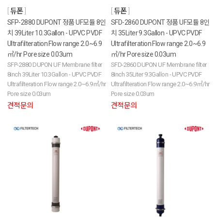
듀폰
듀폰
SFP-2880 DUPONT 정품 UF모듈 8인
SFD-2860 DUPONT 정품 UF모듈 8인
치 39Liter 10.3Gallon - UPVC PVDF
치 35Liter 9.3Gallon - UPVC PVDF
Ultrafilteration Flow range 2.0~6.9
Ultrafilteration Flow range 2.0~6.9
㎥/hr Pore size 0.03um
㎥/hr Pore size 0.03um
SFP-2880 DUPON UF Membrane filter
SFD-2860 DUPON UF Membrane filter
8inch 39Liter 10.3Gallon - UPVC PVDF
8inch 35Liter 9.3Gallon - UPVC PVDF
Ultrafilteration Flow range 2.0~6.9㎥/hr
Ultrafilteration Flow range 2.0~6.9㎥/hr
Pore size 0.03um
Pore size 0.03um
견적문의
견적문의