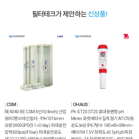
필터테크가 제안하는
신상품!
CSM
OHAUS
RE4040-BE CSM 4인치(4inch) 산업
Ph-ST20 ST20 휴대용펜형 pH
용RO멤브레인필터 - 99×1016mm
Meter 포켓메타수질측정기 ATC자동
유량2400GPD(9.1㎥/day) 최대운전
온도보상 IP67방수 185×45×38mm -
압력600psi(41bar) 최대운전온도
배터리4 1.5V 정확도±0.1pH pH측정
45℃(113°F) 산업용수처리멤브레인
범위0~14 작업환경10°C~40°C 85%