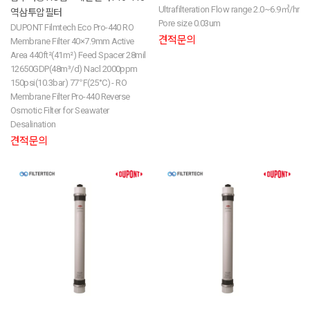
Ultrafilteration Flow range 2.0~6.9㎥/hr
역삼투압필터
Pore size 0.03um
DUPONT Filmtech Eco Pro-440 RO
견적문의
Membrane Filter 40×7.9mm Active
Area 440ft²(41m²) Feed Spacer 28mil
12650GDP(48m³/d) Nacl 2000ppm
150psi(10.3bar) 77℉(25°C) - RO
Membrane Filter Pro-440 Reverse
Osmotic Filter for Seawater
Desalination
견적문의