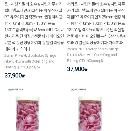
용 - 시린지필터 소수성시린지주사기
처리용 - 시린지필터 소수성시린지주
필터 멤브레인재질PTFE 하우징재질
사기필터 멤브레인재질PTFE 하우징
PP 유효여과면적25mm 권장처리용
재질PP 유효여과면적25mm 권장처
량 <10ml <100ml <150ml 온도
리용량 <10ml <100ml <150ml 온도
130℃ 압력87psi(약 6bar) HPLC시료
130℃ 압력87psi(약 6bar) 단백질침
전처리용 단백질침전물제거 바이오연
전물제거 바이오연료분석 강산성용매
료분석 강산성용매여과 강알칼리성용
여과 강알칼리성용매여과 가스여과
매여과 가스여과
25mm PTFE Hydrophobic Syringe
Filter 0.45um with Outer Ring and
25mm PTFE Hydrophobic Syringe
Printing QTY:100pcs/pk
Filter 0.45um with Outer Ring and
Printing QTY:100pcs/pk
37,900
₩
37,900
₩