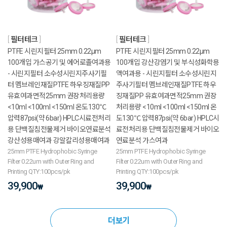
필터테크
필터테크
PTFE 시린지필터 25mm 0.22μm
PTFE 시린지필터 25mm 0.22μm
100개입 가스공기 및 에어로졸여과용
100개입 강산강염기 및 부식성화학용
- 시린지필터 소수성시린지주사기필
액여과용 - 시린지필터 소수성시린지
터 멤브레인재질PTFE 하우징재질PP
주사기필터 멤브레인재질PTFE 하우
유효여과면적25mm 권장처리용량
징재질PP 유효여과면적25mm 권장
<10ml <100ml <150ml 온도130℃
처리용량 <10ml <100ml <150ml 온
압력87psi(약 6bar) HPLC시료전처리
도130℃ 압력87psi(약 6bar) HPLC시
용 단백질침전물제거 바이오연료분석
료전처리용 단백질침전물제거 바이오
강산성용매여과 강알칼리성용매여과
연료분석 가스여과
25mm PTFE Hydrophobic Syringe
25mm PTFE Hydrophobic Syringe
Filter 0.22um with Outer Ring and
Filter 0.22um with Outer Ring and
Printing QTY:100pcs/pk
Printing QTY:100pcs/pk
39,900
39,900
₩
₩
더보기