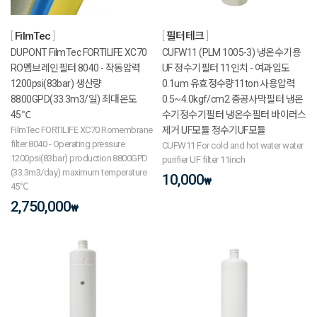
FilmTec
필터테크
DUPONT FilmTec FORTILIFE XC70
CUFW11 (PLM 1005-3) 냉온수기용
RO멤브레인필터 8040 - 작동압력
UF 정수기필터 11인치 - 여과입도
1200psi(83bar) 생산량
0.1um 유효정수량11ton 사용압력
8800GPD(33.3m3/일) 최대온도
0.5~4.0kgf/cm2 중공사막필터 냉온
45℃
수기정수기필터 냉온수필터 바이러스
FilmTec FORTILIFE XC70 Romembrane
제거 UF모듈 정수기UF모듈
filter 8040 - Operating pressure
CUFW11 For cold and hot water water
1200psi(83bar) production 8800GPD
purifier UF filter 11inch
(33.3m3/day) maximum temperature
10,000
₩
45℃
2,750,000
₩