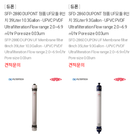
듀폰
듀폰
SFP-2880 DUPONT 정품 UF모듈 8인
SFD-2860 DUPONT 정품 UF모듈 8인
치 39Liter 10.3Gallon - UPVC PVDF
치 35Liter 9.3Gallon - UPVC PVDF
Ultrafilteration Flow range 2.0~6.9
Ultrafilteration Flow range 2.0~6.9
㎥/hr Pore size 0.03um
㎥/hr Pore size 0.03um
SFP-2880 DUPON UF Membrane filter
SFD-2860 DUPON UF Membrane filter
8inch 39Liter 10.3Gallon - UPVC PVDF
8inch 35Liter 9.3Gallon - UPVC PVDF
Ultrafilteration Flow range 2.0~6.9㎥/hr
Ultrafilteration Flow range 2.0~6.9㎥/hr
Pore size 0.03um
Pore size 0.03um
견적문의
견적문의