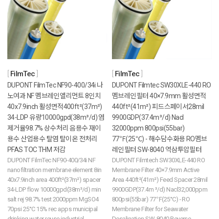
FilmTec
FilmTec
DUPONT FilmTec NF90-400/34i 나
DUPONT Filmtec SW30XLE-440 RO
노여과 NF 멤브레인엘리먼트 8인치
멤브레인필터 40×7.9mm 활성면적
40x7.9inch 활성면적400ft²(37m²)
440ft²(41m²) 피드스페이서28mil
34-LDP 유량10000gpd(38m³/d) 염
9900GDP(37.4m³/d) Nacl
제거율98.7% 상수처리 음용수 재이
32000ppm 800psi(55bar)
용수 산업용수 탈염 탈이온 전처리
77℉(25℃) - 해수담수화용 RO멤브
PFAS TOC THM 저감
레인필터 SW-8040 역삼투압필터
DUPONT FilmTec NF90-400/34i NF
DUPONT Filmtech SW30XLE-440 RO
nanofiltration membrane element 8in
Membrane Filter 40×7.9mm Active
40x7.9inch area 400ft²(37m²) spacer
Area 440ft²(41m²) Feed Spacer 28mil
34-LDP flow 10000gpd(38m³/d) min
9900GDP(37.4m ³/d) Nacl32,000ppm
salt rej 98.7% test 2000ppm MgSO4
800psi(55bar) 77℉(25°C) - RO
70psi 25°C 15% rec apps municipal
Membrane Filter for Seawater
drinking water reuse industrial
Desalination SW-8040 Reverse