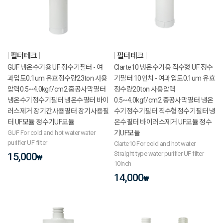
필터테크
필터테크
GUF 냉온수기용 UF 정수기필터 - 여
Clarte10 냉온수기용 직수형 UF 정수
과입도0.1um 유효정수량23ton 사용
기필터 10인치 - 여과입도0.1um 유효
압력0.5~4.0kgf/cm2 중공사막필터
정수량20ton 사용압력
냉온수기정수기필터 냉온수필터 바이
0.5~4.0kgf/cm2 중공사막필터 냉온
러스제거 장기간사용필터 장기사용필
수기정수기필터 직수형정수기필터 냉
터 UF모듈 정수기UF모듈
온수필터 바이러스제거 UF모듈 정수
GUF For cold and hot water water
기UF모듈
purifier UF filter
Clarte10 For cold and hot water
Straight type water purifier UF filter
15,000
₩
10inch
14,000
₩