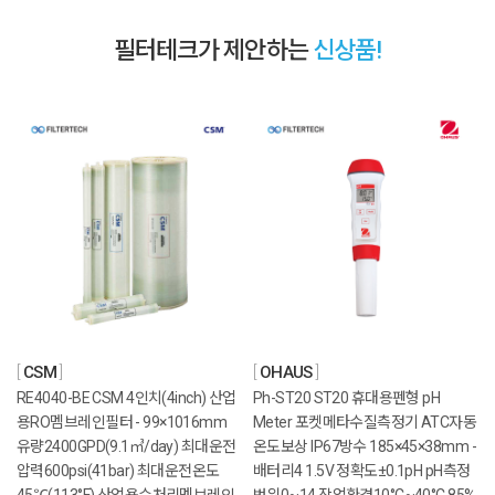
필터테크가 제안하는
신상품!
CSM
OHAUS
RE4040-BE CSM 4인치(4inch) 산업
Ph-ST20 ST20 휴대용펜형 pH
용RO멤브레인필터 - 99×1016mm
Meter 포켓메타수질측정기 ATC자동
유량2400GPD(9.1㎥/day) 최대운전
온도보상 IP67방수 185×45×38mm -
압력600psi(41bar) 최대운전온도
배터리4 1.5V 정확도±0.1pH pH측정
45℃(113°F) 산업용수처리멤브레인
범위0~14 작업환경10°C~40°C 85%