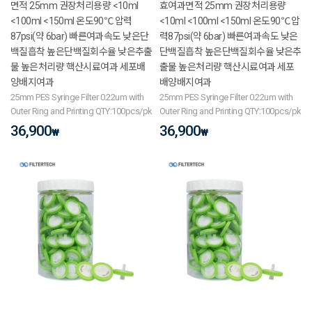
면적 25mm 권장처리용량 <10ml
효여과면적 25mm 권장처리용량
<100ml <150ml 온도90℃ 압력
<10ml <100ml <150ml 온도90℃ 압
87psi(약 6bar) 빠른여과속도 낮은단
력87psi(약 6bar) 빠른여과속도 낮은
백질흡착 높은단백질회수율 낮은추출
단백질흡착 높은단백질회수율 낮은추
물 높은처리량 핵산시료여과 세포배
출물 높은처리량 핵산시료여과 세포
양배지여과
배양배지여과
25mm PES Syringe Filter 0.22um with
25mm PES Syringe Filter 0.22um with
Outer Ring and Printing QTY:100pcs/pk
Outer Ring and Printing QTY:100pcs/pk
36,900
36,900
₩
₩