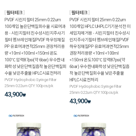
필터테크
필터테크
PVDF 시린지필터 25mm 0.22um
PVDF 시린지필터 25mm 0.22um
100개입 높은단백질회수율 시료여과
100개입 HPLC UHPLC기기분석전 미
용 - 시린지필터 친수성시린지주사기
세입자제거용 - 시린지필터 친수성시
필터 멤브레인재질PVDF 하우징재질
린지주사기필터 멤브레인재질PVDF
PP 유효여과면적25mm 권장처리용
하우징재질PP 유효여과면적25mm
량 <10ml <100ml <150ml 온도
권장처리용량 <10ml <100ml
100℃ 압력87psi(약 6bar) 우수한내
<150ml 온도100℃ 압력87psi(약
화학성 낮은단백질흡착 높은단백질회
6bar) 우수한내화학성 낮은단백질흡
수율 낮은추출물 HPLC시료전처리
착 높은단백질회수율 낮은추출물
PVDF Hydrophobic Syringe Filter
HPLC시료전처리
25mm 0.22um QTY:100pcs/pk
PVDF Hydrophobic Syringe Filter
25mm 0.22um QTY:100pcs/pk
43,900
₩
43,900
₩