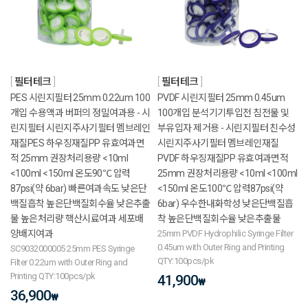
필터테크
필터테크
PES 시린지필터 25mm 0.22um 100
PVDF 시린지필터 25mm 0.45um
개입 수용액과 버퍼의 정밀여과용 - 시
100개입 분석기기투입전 침전물 및
린지필터 시린지주사기필터 멤브레인
부유입자 제거용 - 시린지필터 친수성
재질PES 하우징재질PP 유효여과면
시린지주사기필터 멤브레인재질
적 25mm 권장처리용량 <10ml
PVDF 하우징재질PP 유효여과면적
<100ml <150ml 온도90℃ 압력
25mm 권장처리용량 <10ml <100ml
87psi(약 6bar) 빠른여과속도 낮은단
<150ml 온도100℃ 압력87psi(약
백질흡착 높은단백질회수율 낮은추출
6bar) 우수한내화학성 낮은단백질흡
물 높은처리량 핵산시료여과 세포배
착 높은단백질회수율 낮은추출물
양배지여과
25mm PVDF Hydrophilic Syringe Filter
0.45um with Outer Ring and Printing
SC9032000005 25mm PES Syringe
QTY:100pcs/pk
Filter 0.22um with Outer Ring and
Printing QTY:100pcs/pk
41,900
₩
36,900
₩