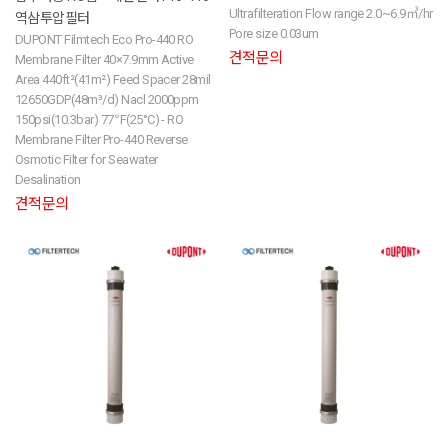
Ultrafilteration Flow range 2.0~6.9㎥/hr
역삼투압필터
Pore size 0.03um
DUPONT Filmtech Eco Pro-440 RO
견적문의
Membrane Filter 40×7.9mm Active
Area 440ft²(41m²) Feed Spacer 28mil
12650GDP(48m³/d) Nacl 2000ppm
150psi(10.3bar) 77℉(25°C) - RO
Membrane Filter Pro-440 Reverse
Osmotic Filter for Seawater
Desalination
견적문의