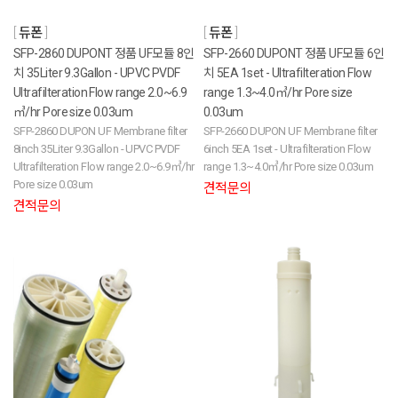
듀폰
듀폰
SFP-2860 DUPONT 정품 UF모듈 8인
SFP-2660 DUPONT 정품 UF모듈 6인
치 35Liter 9.3Gallon - UPVC PVDF
치 5EA 1set - Ultrafilteration Flow
Ultrafilteration Flow range 2.0~6.9
range 1.3~4.0㎥/hr Pore size
㎥/hr Pore size 0.03um
0.03um
SFP-2860 DUPON UF Membrane filter
SFP-2660 DUPON UF Membrane filter
8inch 35Liter 9.3Gallon - UPVC PVDF
6inch 5EA 1set - Ultrafilteration Flow
Ultrafilteration Flow range 2.0~6.9㎥/hr
range 1.3~4.0㎥/hr Pore size 0.03um
Pore size 0.03um
견적문의
견적문의