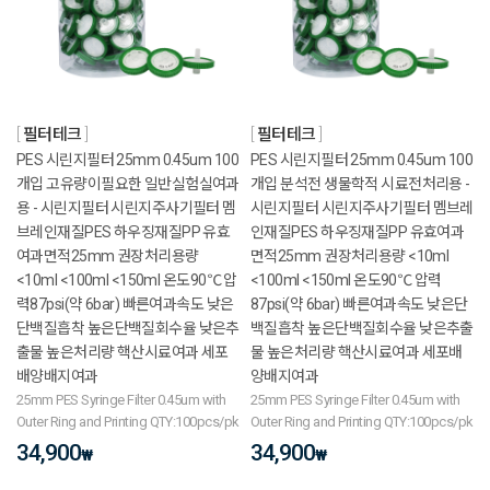
필터테크
필터테크
PES 시린지필터 25mm 0.45um 100
PES 시린지필터 25mm 0.45um 100
개입 고유량이필요한 일반실험실여과
개입 분석전 생물학적 시료전처리용 -
용 - 시린지필터 시린지주사기필터 멤
시린지필터 시린지주사기필터 멤브레
브레인재질PES 하우징재질PP 유효
인재질PES 하우징재질PP 유효여과
여과면적25mm 권장처리용량
면적25mm 권장처리용량 <10ml
<10ml <100ml <150ml 온도90℃ 압
<100ml <150ml 온도90℃ 압력
력87psi(약 6bar) 빠른여과속도 낮은
87psi(약 6bar) 빠른여과속도 낮은단
단백질흡착 높은단백질회수율 낮은추
백질흡착 높은단백질회수율 낮은추출
출물 높은처리량 핵산시료여과 세포
물 높은처리량 핵산시료여과 세포배
배양배지여과
양배지여과
25mm PES Syringe Filter 0.45um with
25mm PES Syringe Filter 0.45um with
Outer Ring and Printing QTY:100pcs/pk
Outer Ring and Printing QTY:100pcs/pk
34,900
34,900
₩
₩