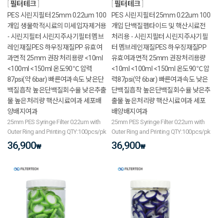
필터테크
필터테크
PES 시린지필터 25mm 0.22um 100
PES 시린지필터 25mm 0.22um 100
개입 생물학적시료의 미세입자제거용
개입 단백질펩타이드 및 핵산시료전
- 시린지필터 시린지주사기필터 멤브
처리용 - 시린지필터 시린지주사기필
레인재질PES 하우징재질PP 유효여
터 멤브레인재질PES 하우징재질PP
과면적 25mm 권장처리용량 <10ml
유효여과면적 25mm 권장처리용량
<100ml <150ml 온도90℃ 압력
<10ml <100ml <150ml 온도90℃ 압
87psi(약 6bar) 빠른여과속도 낮은단
력87psi(약 6bar) 빠른여과속도 낮은
백질흡착 높은단백질회수율 낮은추출
단백질흡착 높은단백질회수율 낮은추
물 높은처리량 핵산시료여과 세포배
출물 높은처리량 핵산시료여과 세포
양배지여과
배양배지여과
25mm PES Syringe Filter 0.22um with
25mm PES Syringe Filter 0.22um with
Outer Ring and Printing QTY:100pcs/pk
Outer Ring and Printing QTY:100pcs/pk
36,900
36,900
₩
₩