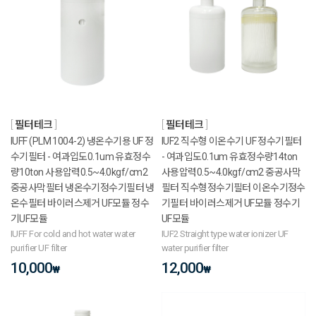
필터테크
필터테크
IUFF (PLM 1004-2) 냉온수기용 UF 정
IUF2 직수형 이온수기 UF 정수기필터
수기필터 - 여과입도0.1um 유효정수
- 여과입도0.1um 유효정수량14ton
량10ton 사용압력0.5~4.0kgf/cm2
사용압력0.5~4.0kgf/cm2 중공사막
중공사막필터 냉온수기정수기필터 냉
필터 직수형정수기필터 이온수기정수
온수필터 바이러스제거 UF모듈 정수
기필터 바이러스제거 UF모듈 정수기
기UF모듈
UF모듈
IUFF For cold and hot water water
IUF2 Straight type water ionizer UF
purifier UF filter
water purifier filter
10,000
12,000
₩
₩