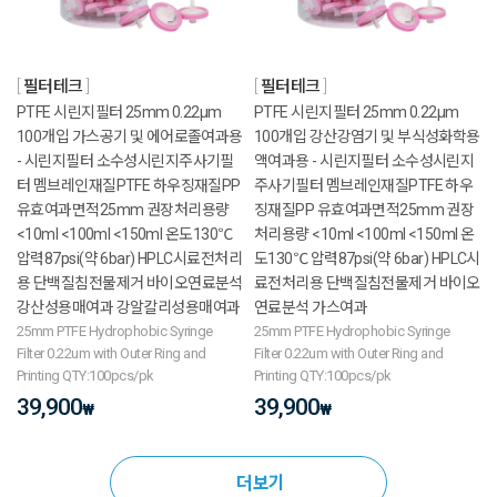
필터테크
필터테크
PTFE 시린지필터 25mm 0.22μm
PTFE 시린지필터 25mm 0.22μm
100개입 가스공기 및 에어로졸여과용
100개입 강산강염기 및 부식성화학용
- 시린지필터 소수성시린지주사기필
액여과용 - 시린지필터 소수성시린지
터 멤브레인재질PTFE 하우징재질PP
주사기필터 멤브레인재질PTFE 하우
유효여과면적25mm 권장처리용량
징재질PP 유효여과면적25mm 권장
<10ml <100ml <150ml 온도130℃
처리용량 <10ml <100ml <150ml 온
압력87psi(약 6bar) HPLC시료전처리
도130℃ 압력87psi(약 6bar) HPLC시
용 단백질침전물제거 바이오연료분석
료전처리용 단백질침전물제거 바이오
강산성용매여과 강알칼리성용매여과
연료분석 가스여과
25mm PTFE Hydrophobic Syringe
25mm PTFE Hydrophobic Syringe
Filter 0.22um with Outer Ring and
Filter 0.22um with Outer Ring and
Printing QTY:100pcs/pk
Printing QTY:100pcs/pk
39,900
39,900
₩
₩
더보기