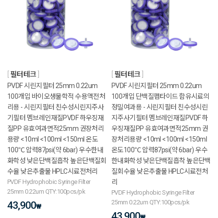
필터테크
필터테크
PVDF 시린지필터 25mm 0.22um
PVDF 시린지필터 25mm 0.22um
100개입 바이오생물학적 수용액전처
100개입 단백질펩타이드 함유시료의
리용 - 시린지필터 친수성시린지주사
정밀여과용 - 시린지필터 친수성시린
기필터 멤브레인재질PVDF 하우징재
지주사기필터 멤브레인재질PVDF 하
질PP 유효여과면적25mm 권장처리
우징재질PP 유효여과면적25mm 권
용량 <10ml <100ml <150ml 온도
장처리용량 <10ml <100ml <150ml
100℃ 압력87psi(약 6bar) 우수한내
온도100℃ 압력87psi(약 6bar) 우수
화학성 낮은단백질흡착 높은단백질회
한내화학성 낮은단백질흡착 높은단백
수율 낮은추출물 HPLC시료전처리
질회수율 낮은추출물 HPLC시료전처
PVDF Hydrophobic Syringe Filter
리
25mm 0.22um QTY:100pcs/pk
PVDF Hydrophobic Syringe Filter
25mm 0.22um QTY:100pcs/pk
43,900
₩
43,900
₩