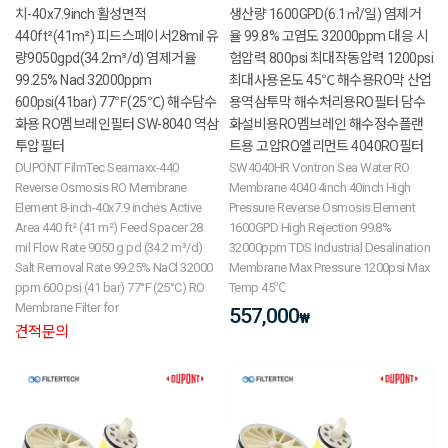
치-40x7.9inch 활성면적
생산량 1600GPD(6.1㎥/일) 염제거
440ft²(41m²) 피드스페이서28mil 유
율 99.8% 고염도 32000ppm 대응 시
량9050gpd(34.2m³/d) 염제거율
험압력 800psi 최대작동압력 1200psi
99.25% Nacl 32000ppm
최대사용온도 45℃ 해수용RO막 산업
600psi(41bar) 77℉(25℃) 해수담수
용역삼투막 해수처리용RO필터 담수
화용 RO멤브레인필터 SW-8040 역삼
화설비용RO멤브레인 해수정수플랜
투압필터
트용 고압RO엘리먼트 4040RO필터
DUPONT FilmTec Seamaxx-440
SW4040HR Vontron Sea Water RO
Reverse Osmosis RO Membrane
Membrane 4040 4inch 40inch High
Element 8-inch-40x7.9 inches Active
Pressure Reverse Osmosis Element
Area 440 ft² (41 m²) Feed Spacer 28
1600GPD High Rejection 99.8%
mil Flow Rate 9050 g pd (34.2 m³/d)
32000ppm TDS Industrial Desalination
Salt Removal Rate 99.25% NaCl 32000
Membrane Max Pressure 1200psi Max
ppm 600 psi (41 bar) 77°F (25°C) RO
Temp 45℃
Membrane Filter for
557,000
₩
견적문의