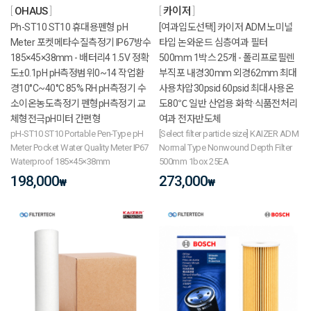
OHAUS
카이저
Ph-ST10 ST10 휴대용펜형 pH
[여과입도선택] 카이저 ADM 노미널
Meter 포켓메타수질측정기 IP67방수
타입 논와운드 심층여과 필터
185×45×38mm - 배터리4 1.5V 정확
500mm 1박스 25개 - 폴리프로필렌
도±0.1pH pH측정범위0~14 작업환
부직포 내경30mm 외경62mm 최대
경10°C~40°C 85% RH pH측정기 수
사용차압30psid 60psid 최대사용온
소이온농도측정기 펜형pH측정기 교
도80℃ 일반 산업용 화학·식품전처리
체형전극pH미터 간편형
여과 전자반도체
pH-ST10 ST10 Portable Pen-Type pH
[Select filter particle size] KAIZER ADM
Meter Pocket Water Quality Meter IP67
Normal Type Nonwound Depth Filter
Waterproof 185×45×38mm
500mm 1box 25EA
198,000
273,000
₩
₩