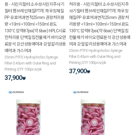
용 - 시린지필터 소수성시린지주사기
처리용 - 시린지필터 소수성시린지주
필터 멤브레인재질PTFE 하우징재질
사기필터 멤브레인재질PTFE 하우징
PP 유효여과면적25mm 권장처리용
재질PP 유효여과면적25mm 권장처
량 <10ml <100ml <150ml 온도
리용량 <10ml <100ml <150ml 온도
130℃ 압력87psi(약 6bar) HPLC시료
130℃ 압력87psi(약 6bar) 단백질침
전처리용 단백질침전물제거 바이오연
전물제거 바이오연료분석 강산성용매
료분석 강산성용매여과 강알칼리성용
여과 강알칼리성용매여과 가스여과
매여과 가스여과
25mm PTFE Hydrophobic Syringe
Filter 0.45um with Outer Ring and
25mm PTFE Hydrophobic Syringe
Printing QTY:100pcs/pk
Filter 0.45um with Outer Ring and
Printing QTY:100pcs/pk
37,900
₩
37,900
₩