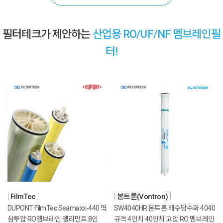
필터테크가 제안하는
산업용 RO/UF/NF 멤브레인필
터!
FilmTec
본트론(Vontron)
DUPONT FilmTec Seamaxx-440 역
SW4040HR 본트론 해수담수화 4040
삼투압 RO멤브레인 엘리먼트 8인
규격 4인치 40인치 고압 RO 멤브레인