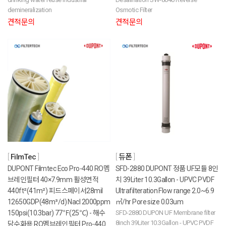
demineralization
Osmotic Filter
견적문의
견적문의
FilmTec
듀폰
DUPONT Filmtec Eco Pro-440 RO멤
SFD-2880 DUPONT 정품 UF모듈 8인
브레인필터 40×7.9mm 활성면적
치 39Liter 10.3Gallon - UPVC PVDF
440ft²(41m²) 피드스페이서28mil
Ultrafilteration Flow range 2.0~6.9
12650GDP(48m³/d) Nacl 2000ppm
㎥/hr Pore size 0.03um
150psi(10.3bar) 77℉(25℃) - 해수
SFD-2880 DUPON UF Membrane filter
8inch 39Liter 10.3Gallon - UPVC PVDF
담수화용 RO멤브레인필터 Pro-440