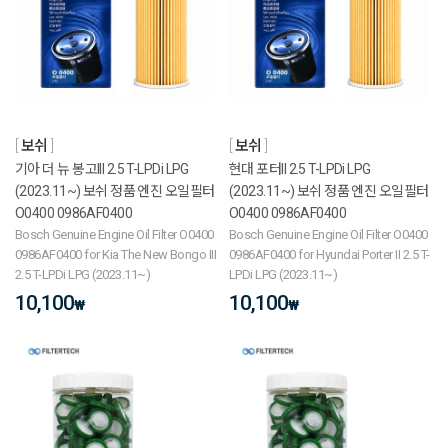
보쉬
보쉬
기아 더 뉴 봉고III 2.5 T-LPDi LPG
현대 포터II 2.5 T-LPDi LPG
(2023.11~) 보쉬 정품 엔진 오일필터
(2023.11~) 보쉬 정품 엔진 오일필터
O0400 0986AF0400
O0400 0986AF0400
Bosch Genuine Engine Oil Filter O0400
Bosch Genuine Engine Oil Filter O0400
0986AF0400 for Kia The New Bongo III
0986AF0400 for Hyundai Porter II 2.5 T-
2.5 T-LPDi LPG (2023.11~)
LPDi LPG (2023.11~)
10,100
10,100
₩
₩