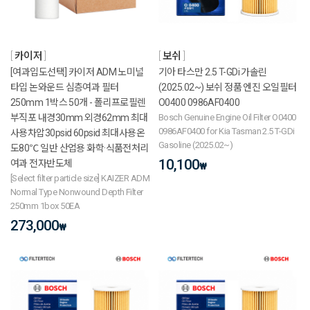
카이저
보쉬
[여과입도선택] 카이저 ADM 노미널
기아 타스만 2.5 T-GDi 가솔린
타입 논와운드 심층여과 필터
(2025.02~) 보쉬 정품 엔진 오일필터
250mm 1박스 50개 - 폴리프로필렌
O0400 0986AF0400
부직포 내경30mm 외경62mm 최대
Bosch Genuine Engine Oil Filter O0400
0986AF0400 for Kia Tasman 2.5 T-GDi
사용차압30psid 60psid 최대사용온
Gasoline (2025.02~)
도80℃ 일반 산업용 화학·식품전처리
10,100
여과 전자반도체
₩
[Select filter particle size] KAIZER ADM
Normal Type Nonwound Depth Filter
250mm 1box 50EA
273,000
₩