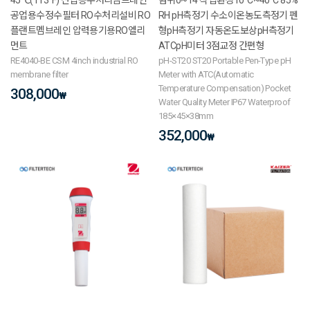
공업용수정수필터 RO수처리설비 RO
RH pH측정기 수소이온농도측정기 펜
플랜트멤브레인 압력용기용RO엘리
형pH측정기 자동온도보상pH측정기
먼트
ATCpH미터 3점교정 간편형
RE4040-BE CSM 4inch industrial RO
pH-ST20 ST20 Portable Pen-Type pH
membrane filter
Meter with ATC(Automatic
Temperature Compensation) Pocket
308,000
₩
Water Quality Meter IP67 Waterproof
185×45×38mm
352,000
₩