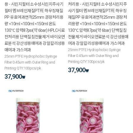
용 - 시린지필터 소수성시린지주사기
처리용 - 시린지필터 소수성시린지주
필터 멤브레인재질PTFE 하우징재질
사기필터 멤브레인재질PTFE 하우징
PP 유효여과면적25mm 권장처리용
재질PP 유효여과면적25mm 권장처
량 <10ml <100ml <150ml 온도
리용량 <10ml <100ml <150ml 온도
130℃ 압력87psi(약 6bar) HPLC시료
130℃ 압력87psi(약 6bar) 단백질침
전처리용 단백질침전물제거 바이오연
전물제거 바이오연료분석 강산성용매
료분석 강산성용매여과 강알칼리성용
여과 강알칼리성용매여과 가스여과
매여과 가스여과
25mm PTFE Hydrophobic Syringe
Filter 0.45um with Outer Ring and
25mm PTFE Hydrophobic Syringe
Printing QTY:100pcs/pk
Filter 0.45um with Outer Ring and
Printing QTY:100pcs/pk
37,900
₩
37,900
₩