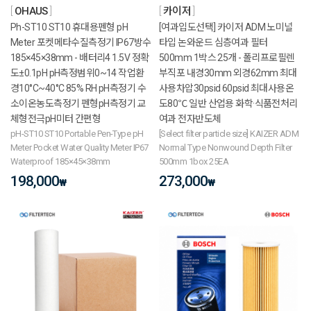
OHAUS
카이저
Ph-ST10 ST10 휴대용펜형 pH
[여과입도선택] 카이저 ADM 노미널
Meter 포켓메타수질측정기 IP67방수
타입 논와운드 심층여과 필터
185×45×38mm - 배터리4 1.5V 정확
500mm 1박스 25개 - 폴리프로필렌
도±0.1pH pH측정범위0~14 작업환
부직포 내경30mm 외경62mm 최대
경10°C~40°C 85% RH pH측정기 수
사용차압30psid 60psid 최대사용온
소이온농도측정기 펜형pH측정기 교
도80℃ 일반 산업용 화학·식품전처리
체형전극pH미터 간편형
여과 전자반도체
pH-ST10 ST10 Portable Pen-Type pH
[Select filter particle size] KAIZER ADM
Meter Pocket Water Quality Meter IP67
Normal Type Nonwound Depth Filter
Waterproof 185×45×38mm
500mm 1box 25EA
198,000
273,000
₩
₩