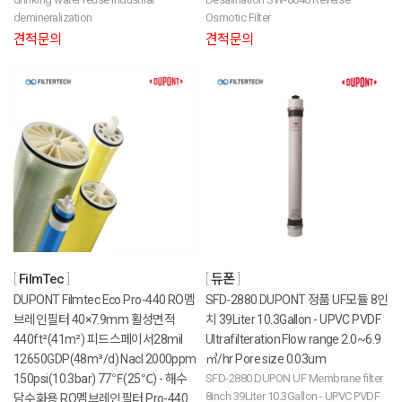
demineralization
Osmotic Filter
견적문의
견적문의
FilmTec
듀폰
DUPONT Filmtec Eco Pro-440 RO멤
SFD-2880 DUPONT 정품 UF모듈 8인
브레인필터 40×7.9mm 활성면적
치 39Liter 10.3Gallon - UPVC PVDF
440ft²(41m²) 피드스페이서28mil
Ultrafilteration Flow range 2.0~6.9
12650GDP(48m³/d) Nacl 2000ppm
㎥/hr Pore size 0.03um
150psi(10.3bar) 77℉(25℃) - 해수
SFD-2880 DUPON UF Membrane filter
8inch 39Liter 10.3Gallon - UPVC PVDF
담수화용 RO멤브레인필터 Pro-440