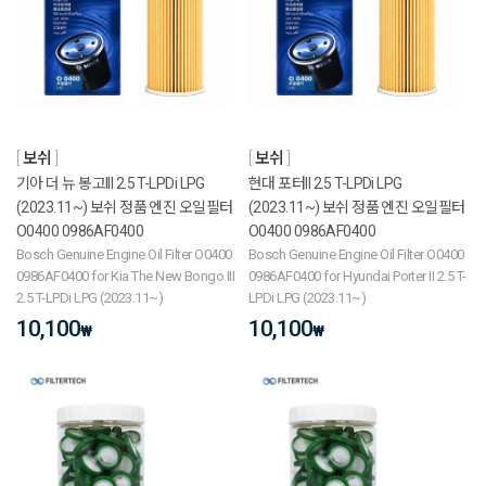
보쉬
보쉬
기아 더 뉴 봉고III 2.5 T-LPDi LPG
현대 포터II 2.5 T-LPDi LPG
(2023.11~) 보쉬 정품 엔진 오일필터
(2023.11~) 보쉬 정품 엔진 오일필터
O0400 0986AF0400
O0400 0986AF0400
Bosch Genuine Engine Oil Filter O0400
Bosch Genuine Engine Oil Filter O0400
0986AF0400 for Kia The New Bongo III
0986AF0400 for Hyundai Porter II 2.5 T-
2.5 T-LPDi LPG (2023.11~)
LPDi LPG (2023.11~)
10,100
10,100
₩
₩