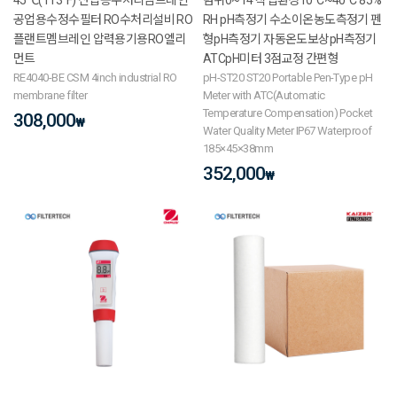
공업용수정수필터 RO수처리설비 RO
RH pH측정기 수소이온농도측정기 펜
플랜트멤브레인 압력용기용RO엘리
형pH측정기 자동온도보상pH측정기
먼트
ATCpH미터 3점교정 간편형
RE4040-BE CSM 4inch industrial RO
pH-ST20 ST20 Portable Pen-Type pH
membrane filter
Meter with ATC(Automatic
Temperature Compensation) Pocket
308,000
₩
Water Quality Meter IP67 Waterproof
185×45×38mm
352,000
₩