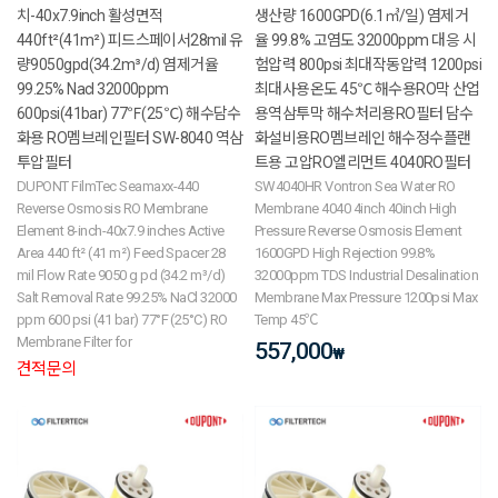
치-40x7.9inch 활성면적
생산량 1600GPD(6.1㎥/일) 염제거
440ft²(41m²) 피드스페이서28mil 유
율 99.8% 고염도 32000ppm 대응 시
량9050gpd(34.2m³/d) 염제거율
험압력 800psi 최대작동압력 1200psi
99.25% Nacl 32000ppm
최대사용온도 45℃ 해수용RO막 산업
600psi(41bar) 77℉(25℃) 해수담수
용역삼투막 해수처리용RO필터 담수
화용 RO멤브레인필터 SW-8040 역삼
화설비용RO멤브레인 해수정수플랜
투압필터
트용 고압RO엘리먼트 4040RO필터
DUPONT FilmTec Seamaxx-440
SW4040HR Vontron Sea Water RO
Reverse Osmosis RO Membrane
Membrane 4040 4inch 40inch High
Element 8-inch-40x7.9 inches Active
Pressure Reverse Osmosis Element
Area 440 ft² (41 m²) Feed Spacer 28
1600GPD High Rejection 99.8%
mil Flow Rate 9050 g pd (34.2 m³/d)
32000ppm TDS Industrial Desalination
Salt Removal Rate 99.25% NaCl 32000
Membrane Max Pressure 1200psi Max
ppm 600 psi (41 bar) 77°F (25°C) RO
Temp 45℃
Membrane Filter for
557,000
₩
견적문의