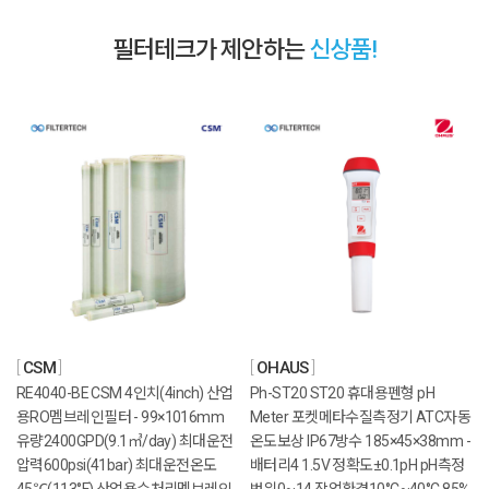
필터테크가 제안하는
신상품!
CSM
OHAUS
RE4040-BE CSM 4인치(4inch) 산업
Ph-ST20 ST20 휴대용펜형 pH
용RO멤브레인필터 - 99×1016mm
Meter 포켓메타수질측정기 ATC자동
유량2400GPD(9.1㎥/day) 최대운전
온도보상 IP67방수 185×45×38mm -
압력600psi(41bar) 최대운전온도
배터리4 1.5V 정확도±0.1pH pH측정
45℃(113°F) 산업용수처리멤브레인
범위0~14 작업환경10°C~40°C 85%