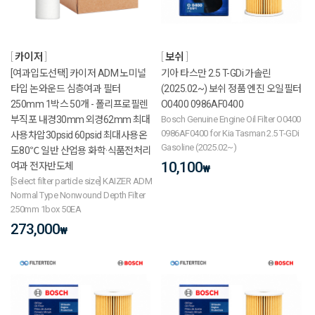
카이저
보쉬
[여과입도선택] 카이저 ADM 노미널
기아 타스만 2.5 T-GDi 가솔린
타입 논와운드 심층여과 필터
(2025.02~) 보쉬 정품 엔진 오일필터
250mm 1박스 50개 - 폴리프로필렌
O0400 0986AF0400
부직포 내경30mm 외경62mm 최대
Bosch Genuine Engine Oil Filter O0400
0986AF0400 for Kia Tasman 2.5 T-GDi
사용차압30psid 60psid 최대사용온
Gasoline (2025.02~)
도80℃ 일반 산업용 화학·식품전처리
10,100
여과 전자반도체
₩
[Select filter particle size] KAIZER ADM
Normal Type Nonwound Depth Filter
250mm 1box 50EA
273,000
₩