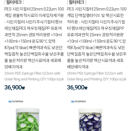
필터테크
필터테크
PES 시린지필터 25mm 0.22um 100
PES 시린지필터 25mm 0.22um 100
개입 생물학적시료의 미세입자제거용
개입 단백질펩타이드 및 핵산시료전
- 시린지필터 시린지주사기필터 멤브
처리용 - 시린지필터 시린지주사기필
레인재질PES 하우징재질PP 유효여
터 멤브레인재질PES 하우징재질PP
과면적 25mm 권장처리용량 <10ml
유효여과면적 25mm 권장처리용량
<100ml <150ml 온도90℃ 압력
<10ml <100ml <150ml 온도90℃ 압
87psi(약 6bar) 빠른여과속도 낮은단
력87psi(약 6bar) 빠른여과속도 낮은
백질흡착 높은단백질회수율 낮은추출
단백질흡착 높은단백질회수율 낮은추
물 높은처리량 핵산시료여과 세포배
출물 높은처리량 핵산시료여과 세포
양배지여과
배양배지여과
25mm PES Syringe Filter 0.22um with
25mm PES Syringe Filter 0.22um with
Outer Ring and Printing QTY:100pcs/pk
Outer Ring and Printing QTY:100pcs/pk
36,900
36,900
₩
₩