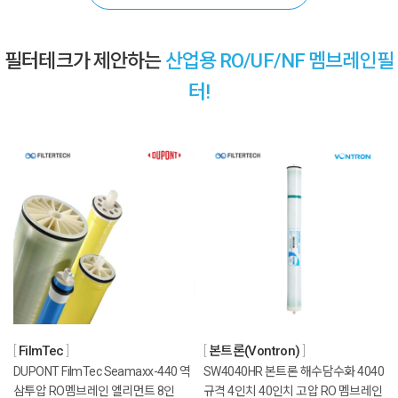
필터테크가 제안하는
산업용 RO/UF/NF 멤브레인필
터!
FilmTec
본트론(Vontron)
DUPONT FilmTec Seamaxx-440 역
SW4040HR 본트론 해수담수화 4040
삼투압 RO멤브레인 엘리먼트 8인
규격 4인치 40인치 고압 RO 멤브레인