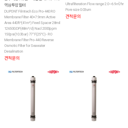
Ultrafilteration Flow range 2.0~6.9㎥/hr
역삼투압필터
Pore size 0.03um
DUPONT Filmtech Eco Pro-440 RO
견적문의
Membrane Filter 40×7.9mm Active
Area 440ft²(41m²) Feed Spacer 28mil
12650GDP(48m³/d) Nacl 2000ppm
150psi(10.3bar) 77℉(25°C) - RO
Membrane Filter Pro-440 Reverse
Osmotic Filter for Seawater
Desalination
견적문의