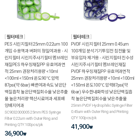
필터테크
필터테크
PES 시린지필터 25mm 0.22um 100
PVDF 시린지필터 25mm 0.45um
개입 수용액과 버퍼의 정밀여과용 - 시
100개입 분석기기투입전 침전물 및
린지필터 시린지주사기필터 멤브레인
부유입자 제거용 - 시린지필터 친수성
재질PES 하우징재질PP 유효여과면
시린지주사기필터 멤브레인재질
적 25mm 권장처리용량 <10ml
PVDF 하우징재질PP 유효여과면적
<100ml <150ml 온도90℃ 압력
25mm 권장처리용량 <10ml <100ml
87psi(약 6bar) 빠른여과속도 낮은단
<150ml 온도100℃ 압력87psi(약
백질흡착 높은단백질회수율 낮은추출
6bar) 우수한내화학성 낮은단백질흡
물 높은처리량 핵산시료여과 세포배
착 높은단백질회수율 낮은추출물
양배지여과
25mm PVDF Hydrophilic Syringe Filter
0.45um with Outer Ring and Printing
SC9032000005 25mm PES Syringe
QTY:100pcs/pk
Filter 0.22um with Outer Ring and
Printing QTY:100pcs/pk
41,900
₩
36,900
₩