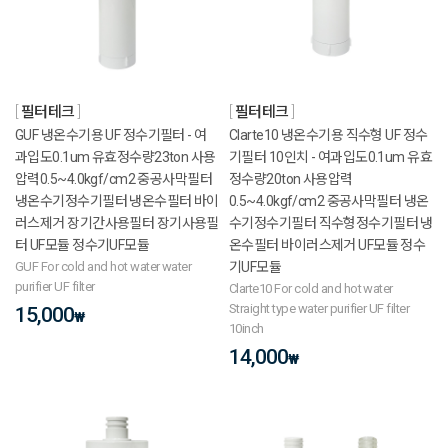
필터테크
필터테크
GUF 냉온수기용 UF 정수기필터 - 여
Clarte10 냉온수기용 직수형 UF 정수
과입도0.1um 유효정수량23ton 사용
기필터 10인치 - 여과입도0.1um 유효
압력0.5~4.0kgf/cm2 중공사막필터
정수량20ton 사용압력
냉온수기정수기필터 냉온수필터 바이
0.5~4.0kgf/cm2 중공사막필터 냉온
러스제거 장기간사용필터 장기사용필
수기정수기필터 직수형정수기필터 냉
터 UF모듈 정수기UF모듈
온수필터 바이러스제거 UF모듈 정수
GUF For cold and hot water water
기UF모듈
purifier UF filter
Clarte10 For cold and hot water
Straight type water purifier UF filter
15,000
₩
10inch
14,000
₩