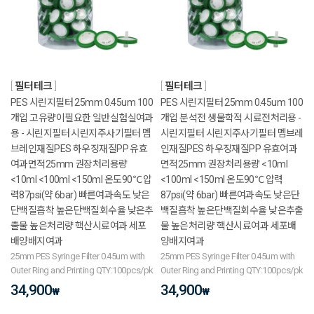
필터테크
필터테크
PES 시린지필터 25mm 0.45um 100
PES 시린지필터 25mm 0.45um 100
개입 고유량이필요한 일반실험실여과
개입 분석전 생물학적 시료전처리용 -
용 - 시린지필터 시린지주사기필터 멤
시린지필터 시린지주사기필터 멤브레
브레인재질PES 하우징재질PP 유효
인재질PES 하우징재질PP 유효여과
여과면적25mm 권장처리용량
면적25mm 권장처리용량 <10ml
<10ml <100ml <150ml 온도90℃ 압
<100ml <150ml 온도90℃ 압력
력87psi(약 6bar) 빠른여과속도 낮은
87psi(약 6bar) 빠른여과속도 낮은단
단백질흡착 높은단백질회수율 낮은추
백질흡착 높은단백질회수율 낮은추출
출물 높은처리량 핵산시료여과 세포
물 높은처리량 핵산시료여과 세포배
배양배지여과
양배지여과
25mm PES Syringe Filter 0.45um with
25mm PES Syringe Filter 0.45um with
Outer Ring and Printing QTY:100pcs/pk
Outer Ring and Printing QTY:100pcs/pk
34,900
34,900
₩
₩