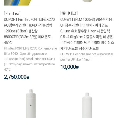
FilmTec
필터테크
DUPONT FilmTec FORTILIFE XC70
CUFW11 (PLM 1005-3) 냉온수기용
RO멤브레인필터 8040 - 작동압력
UF 정수기필터 11인치 - 여과입도
1200psi(83bar) 생산량
0.1um 유효정수량11ton 사용압력
8800GPD(33.3m3/일) 최대온도
0.5~4.0kgf/cm2 중공사막필터 냉온
45℃
수기정수기필터 냉온수필터 바이러스
FilmTec FORTILIFE XC70 Romembrane
제거 UF모듈 정수기UF모듈
filter 8040 - Operating pressure
CUFW11 For cold and hot water water
1200psi(83bar) production 8800GPD
purifier UF filter 11inch
(33.3m3/day) maximum temperature
10,000
₩
45℃
2,750,000
₩