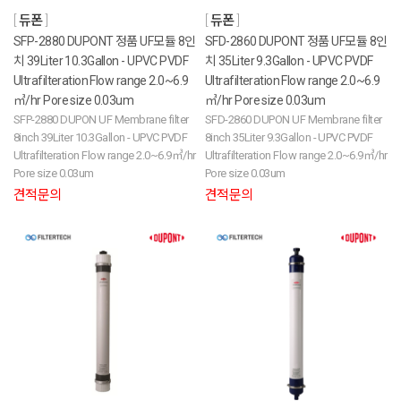
듀폰
듀폰
SFP-2880 DUPONT 정품 UF모듈 8인
SFD-2860 DUPONT 정품 UF모듈 8인
치 39Liter 10.3Gallon - UPVC PVDF
치 35Liter 9.3Gallon - UPVC PVDF
Ultrafilteration Flow range 2.0~6.9
Ultrafilteration Flow range 2.0~6.9
㎥/hr Pore size 0.03um
㎥/hr Pore size 0.03um
SFP-2880 DUPON UF Membrane filter
SFD-2860 DUPON UF Membrane filter
8inch 39Liter 10.3Gallon - UPVC PVDF
8inch 35Liter 9.3Gallon - UPVC PVDF
Ultrafilteration Flow range 2.0~6.9㎥/hr
Ultrafilteration Flow range 2.0~6.9㎥/hr
Pore size 0.03um
Pore size 0.03um
견적문의
견적문의