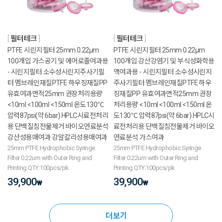
필터테크
필터테크
PTFE 시린지필터 25mm 0.22μm
PTFE 시린지필터 25mm 0.22μm
100개입 가스공기 및 에어로졸여과용
100개입 강산강염기 및 부식성화학용
- 시린지필터 소수성시린지주사기필
액여과용 - 시린지필터 소수성시린지
터 멤브레인재질PTFE 하우징재질PP
주사기필터 멤브레인재질PTFE 하우
유효여과면적25mm 권장처리용량
징재질PP 유효여과면적25mm 권장
<10ml <100ml <150ml 온도130℃
처리용량 <10ml <100ml <150ml 온
압력87psi(약 6bar) HPLC시료전처리
도130℃ 압력87psi(약 6bar) HPLC시
용 단백질침전물제거 바이오연료분석
료전처리용 단백질침전물제거 바이오
강산성용매여과 강알칼리성용매여과
연료분석 가스여과
25mm PTFE Hydrophobic Syringe
25mm PTFE Hydrophobic Syringe
Filter 0.22um with Outer Ring and
Filter 0.22um with Outer Ring and
Printing QTY:100pcs/pk
Printing QTY:100pcs/pk
39,900
39,900
₩
₩
더보기