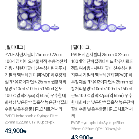
필터테크
필터테크
PVDF 시린지필터 25mm 0.22um
PVDF 시린지필터 25mm 0.22um
100개입 바이오생물학적 수용액전처
100개입 단백질펩타이드 함유시료의
리용 - 시린지필터 친수성시린지주사
정밀여과용 - 시린지필터 친수성시린
기필터 멤브레인재질PVDF 하우징재
지주사기필터 멤브레인재질PVDF 하
질PP 유효여과면적25mm 권장처리
우징재질PP 유효여과면적25mm 권
용량 <10ml <100ml <150ml 온도
장처리용량 <10ml <100ml <150ml
100℃ 압력87psi(약 6bar) 우수한내
온도100℃ 압력87psi(약 6bar) 우수
화학성 낮은단백질흡착 높은단백질회
한내화학성 낮은단백질흡착 높은단백
수율 낮은추출물 HPLC시료전처리
질회수율 낮은추출물 HPLC시료전처
PVDF Hydrophobic Syringe Filter
리
25mm 0.22um QTY:100pcs/pk
PVDF Hydrophobic Syringe Filter
25mm 0.22um QTY:100pcs/pk
43,900
₩
43,900
₩