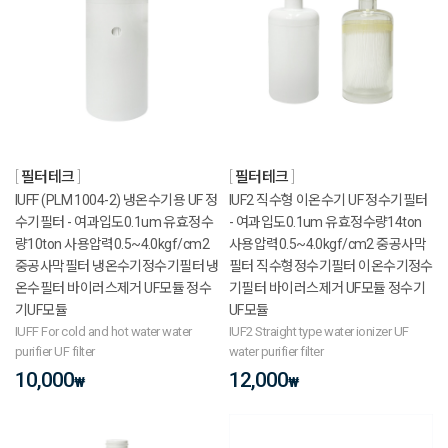
필터테크
필터테크
IUFF (PLM 1004-2) 냉온수기용 UF 정
IUF2 직수형 이온수기 UF 정수기필터
수기필터 - 여과입도0.1um 유효정수
- 여과입도0.1um 유효정수량14ton
량10ton 사용압력0.5~4.0kgf/cm2
사용압력0.5~4.0kgf/cm2 중공사막
중공사막필터 냉온수기정수기필터 냉
필터 직수형정수기필터 이온수기정수
온수필터 바이러스제거 UF모듈 정수
기필터 바이러스제거 UF모듈 정수기
기UF모듈
UF모듈
IUFF For cold and hot water water
IUF2 Straight type water ionizer UF
purifier UF filter
water purifier filter
10,000
12,000
₩
₩