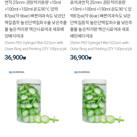
면적 25mm 권장처리용량 <10ml
효여과면적 25mm 권장처리용량
<100ml <150ml 온도90℃ 압력
<10ml <100ml <150ml 온도90℃ 압
87psi(약 6bar) 빠른여과속도 낮은단
력87psi(약 6bar) 빠른여과속도 낮은
백질흡착 높은단백질회수율 낮은추출
단백질흡착 높은단백질회수율 낮은추
물 높은처리량 핵산시료여과 세포배
출물 높은처리량 핵산시료여과 세포
양배지여과
배양배지여과
25mm PES Syringe Filter 0.22um with
25mm PES Syringe Filter 0.22um with
Outer Ring and Printing QTY:100pcs/pk
Outer Ring and Printing QTY:100pcs/pk
36,900
36,900
₩
₩