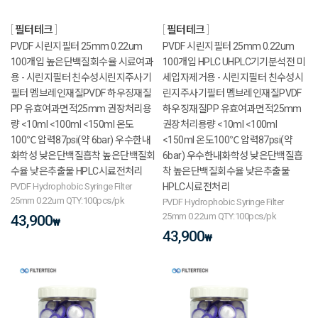
필터테크
필터테크
PVDF 시린지필터 25mm 0.22um
PVDF 시린지필터 25mm 0.22um
100개입 높은단백질회수율 시료여과
100개입 HPLC UHPLC기기분석전 미
용 - 시린지필터 친수성시린지주사기
세입자제거용 - 시린지필터 친수성시
필터 멤브레인재질PVDF 하우징재질
린지주사기필터 멤브레인재질PVDF
PP 유효여과면적25mm 권장처리용
하우징재질PP 유효여과면적25mm
량 <10ml <100ml <150ml 온도
권장처리용량 <10ml <100ml
100℃ 압력87psi(약 6bar) 우수한내
<150ml 온도100℃ 압력87psi(약
화학성 낮은단백질흡착 높은단백질회
6bar) 우수한내화학성 낮은단백질흡
수율 낮은추출물 HPLC시료전처리
착 높은단백질회수율 낮은추출물
PVDF Hydrophobic Syringe Filter
HPLC시료전처리
25mm 0.22um QTY:100pcs/pk
PVDF Hydrophobic Syringe Filter
25mm 0.22um QTY:100pcs/pk
43,900
₩
43,900
₩