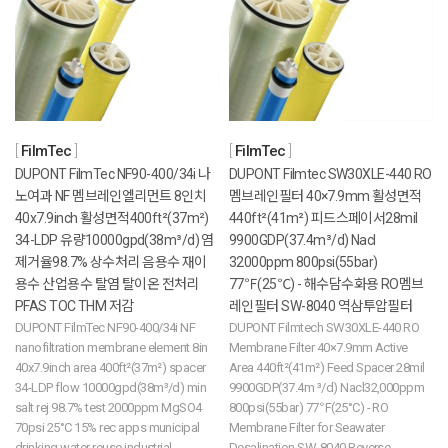
FilmTec
FilmTec
DUPONT FilmTec NF90-400/34i 나
DUPONT Filmtec SW30XLE-440 RO
노여과 NF 멤브레인엘리먼트 8인치
멤브레인필터 40×7.9mm 활성면적
40x7.9inch 활성면적400ft²(37m²)
440ft²(41m²) 피드스페이서28mil
34-LDP 유량10000gpd(38m³/d) 염
9900GDP(37.4m³/d) Nacl
제거율98.7% 상수처리 음용수 재이
32000ppm 800psi(55bar)
용수 산업용수 탈염 탈이온 전처리
77℉(25℃) - 해수담수화용 RO멤브
PFAS TOC THM 저감
레인필터 SW-8040 역삼투압필터
DUPONT FilmTec NF90-400/34i NF
DUPONT Filmtech SW30XLE-440 RO
nanofiltration membrane element 8in
Membrane Filter 40×7.9mm Active
40x7.9inch area 400ft²(37m²) spacer
Area 440ft²(41m²) Feed Spacer 28mil
34-LDP flow 10000gpd(38m³/d) min
9900GDP(37.4m ³/d) Nacl32,000ppm
salt rej 98.7% test 2000ppm MgSO4
800psi(55bar) 77℉(25°C) - RO
70psi 25°C 15% rec apps municipal
Membrane Filter for Seawater
drinking water reuse industrial
Desalination SW-8040 Reverse