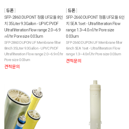
듀폰
듀폰
SFP-2860 DUPONT 정품 UF모듈 8인
SFP-2660 DUPONT 정품 UF모듈 6인
치 35Liter 9.3Gallon - UPVC PVDF
치 5EA 1set - Ultrafilteration Flow
Ultrafilteration Flow range 2.0~6.9
range 1.3~4.0㎥/hr Pore size
㎥/hr Pore size 0.03um
0.03um
SFP-2860 DUPON UF Membrane filter
SFP-2660 DUPON UF Membrane filter
8inch 35Liter 9.3Gallon - UPVC PVDF
6inch 5EA 1set - Ultrafilteration Flow
Ultrafilteration Flow range 2.0~6.9㎥/hr
range 1.3~4.0㎥/hr Pore size 0.03um
Pore size 0.03um
견적문의
견적문의