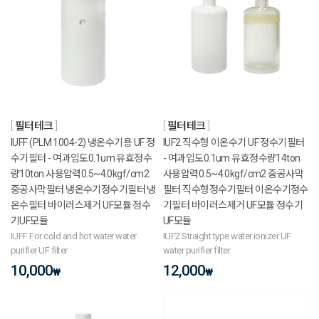
필터테크
필터테크
IUFF (PLM 1004-2) 냉온수기용 UF 정
IUF2 직수형 이온수기 UF 정수기필터
수기필터 - 여과입도0.1um 유효정수
- 여과입도0.1um 유효정수량14ton
량10ton 사용압력0.5~4.0kgf/cm2
사용압력0.5~4.0kgf/cm2 중공사막
중공사막필터 냉온수기정수기필터 냉
필터 직수형정수기필터 이온수기정수
온수필터 바이러스제거 UF모듈 정수
기필터 바이러스제거 UF모듈 정수기
기UF모듈
UF모듈
IUFF For cold and hot water water
IUF2 Straight type water ionizer UF
purifier UF filter
water purifier filter
10,000
12,000
₩
₩