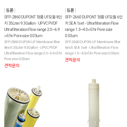
듀폰
듀폰
SFP-2860 DUPONT 정품 UF모듈 8인
SFP-2660 DUPONT 정품 UF모듈 6인
치 35Liter 9.3Gallon - UPVC PVDF
치 5EA 1set - Ultrafilteration Flow
Ultrafilteration Flow range 2.0~6.9
range 1.3~4.0㎥/hr Pore size
㎥/hr Pore size 0.03um
0.03um
SFP-2860 DUPON UF Membrane filter
SFP-2660 DUPON UF Membrane filter
8inch 35Liter 9.3Gallon - UPVC PVDF
6inch 5EA 1set - Ultrafilteration Flow
Ultrafilteration Flow range 2.0~6.9㎥/hr
range 1.3~4.0㎥/hr Pore size 0.03um
Pore size 0.03um
견적문의
견적문의