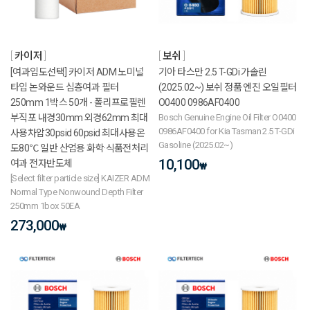
카이저
보쉬
[여과입도선택] 카이저 ADM 노미널
기아 타스만 2.5 T-GDi 가솔린
타입 논와운드 심층여과 필터
(2025.02~) 보쉬 정품 엔진 오일필터
250mm 1박스 50개 - 폴리프로필렌
O0400 0986AF0400
부직포 내경30mm 외경62mm 최대
Bosch Genuine Engine Oil Filter O0400
0986AF0400 for Kia Tasman 2.5 T-GDi
사용차압30psid 60psid 최대사용온
Gasoline (2025.02~)
도80℃ 일반 산업용 화학·식품전처리
10,100
여과 전자반도체
₩
[Select filter particle size] KAIZER ADM
Normal Type Nonwound Depth Filter
250mm 1box 50EA
273,000
₩