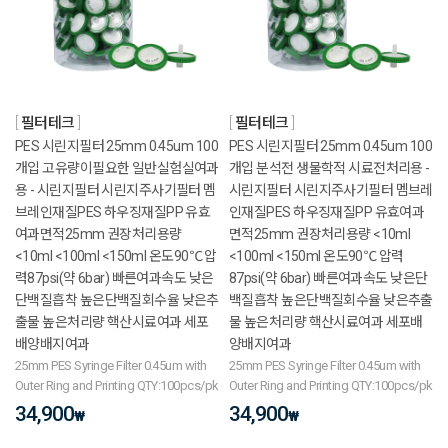
필터테크
필터테크
PES 시린지필터 25mm 0.45um 100
PES 시린지필터 25mm 0.45um 100
개입 고유량이필요한 일반실험실여과
개입 분석전 생물학적 시료전처리용 -
용 - 시린지필터 시린지주사기필터 멤
시린지필터 시린지주사기필터 멤브레
브레인재질PES 하우징재질PP 유효
인재질PES 하우징재질PP 유효여과
여과면적25mm 권장처리용량
면적25mm 권장처리용량 <10ml
<10ml <100ml <150ml 온도90℃ 압
<100ml <150ml 온도90℃ 압력
력87psi(약 6bar) 빠른여과속도 낮은
87psi(약 6bar) 빠른여과속도 낮은단
단백질흡착 높은단백질회수율 낮은추
백질흡착 높은단백질회수율 낮은추출
출물 높은처리량 핵산시료여과 세포
물 높은처리량 핵산시료여과 세포배
배양배지여과
양배지여과
25mm PES Syringe Filter 0.45um with
25mm PES Syringe Filter 0.45um with
Outer Ring and Printing QTY:100pcs/pk
Outer Ring and Printing QTY:100pcs/pk
34,900
34,900
₩
₩