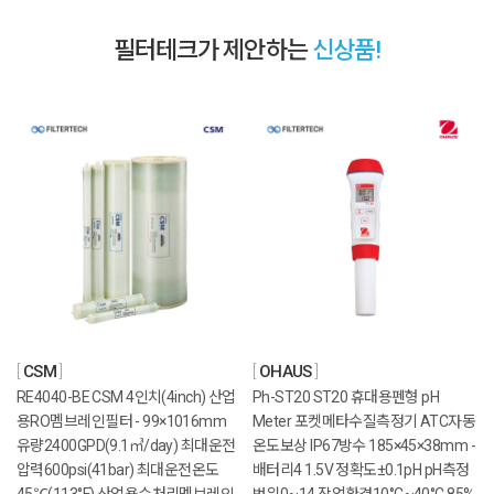
필터테크가 제안하는
신상품!
CSM
OHAUS
RE4040-BE CSM 4인치(4inch) 산업
Ph-ST20 ST20 휴대용펜형 pH
용RO멤브레인필터 - 99×1016mm
Meter 포켓메타수질측정기 ATC자동
유량2400GPD(9.1㎥/day) 최대운전
온도보상 IP67방수 185×45×38mm -
압력600psi(41bar) 최대운전온도
배터리4 1.5V 정확도±0.1pH pH측정
45℃(113°F) 산업용수처리멤브레인
범위0~14 작업환경10°C~40°C 85%