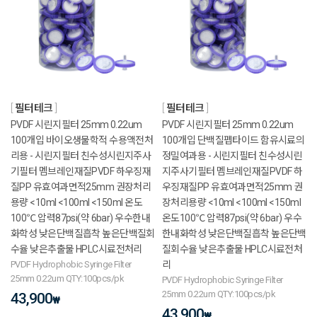
필터테크
필터테크
PVDF 시린지필터 25mm 0.22um
PVDF 시린지필터 25mm 0.22um
100개입 바이오생물학적 수용액전처
100개입 단백질펩타이드 함유시료의
리용 - 시린지필터 친수성시린지주사
정밀여과용 - 시린지필터 친수성시린
기필터 멤브레인재질PVDF 하우징재
지주사기필터 멤브레인재질PVDF 하
질PP 유효여과면적25mm 권장처리
우징재질PP 유효여과면적25mm 권
용량 <10ml <100ml <150ml 온도
장처리용량 <10ml <100ml <150ml
100℃ 압력87psi(약 6bar) 우수한내
온도100℃ 압력87psi(약 6bar) 우수
화학성 낮은단백질흡착 높은단백질회
한내화학성 낮은단백질흡착 높은단백
수율 낮은추출물 HPLC시료전처리
질회수율 낮은추출물 HPLC시료전처
PVDF Hydrophobic Syringe Filter
리
25mm 0.22um QTY:100pcs/pk
PVDF Hydrophobic Syringe Filter
25mm 0.22um QTY:100pcs/pk
43,900
₩
43,900
₩