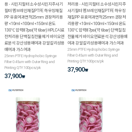
용 - 시린지필터 소수성시린지주사기
처리용 - 시린지필터 소수성시린지주
필터 멤브레인재질PTFE 하우징재질
사기필터 멤브레인재질PTFE 하우징
PP 유효여과면적25mm 권장처리용
재질PP 유효여과면적25mm 권장처
량 <10ml <100ml <150ml 온도
리용량 <10ml <100ml <150ml 온도
130℃ 압력87psi(약 6bar) HPLC시료
130℃ 압력87psi(약 6bar) 단백질침
전처리용 단백질침전물제거 바이오연
전물제거 바이오연료분석 강산성용매
료분석 강산성용매여과 강알칼리성용
여과 강알칼리성용매여과 가스여과
매여과 가스여과
25mm PTFE Hydrophobic Syringe
Filter 0.45um with Outer Ring and
25mm PTFE Hydrophobic Syringe
Printing QTY:100pcs/pk
Filter 0.45um with Outer Ring and
Printing QTY:100pcs/pk
37,900
₩
37,900
₩