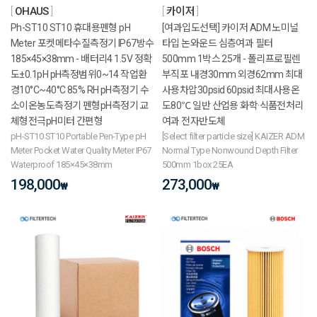
OHAUS
카이저
Ph-ST10 ST10 휴대용펜형 pH
[여과입도선택] 카이저 ADM 노미널
Meter 포켓메타수질측정기 IP67방수
타입 논와운드 심층여과 필터
185×45×38mm - 배터리4 1.5V 정확
500mm 1박스 25개 - 폴리프로필렌
도±0.1pH pH측정범위0~14 작업환
부직포 내경30mm 외경62mm 최대
경10°C~40°C 85% RH pH측정기 수
사용차압30psid 60psid 최대사용온
소이온농도측정기 펜형pH측정기 교
도80℃ 일반 산업용 화학·식품전처리
체형전극pH미터 간편형
여과 전자반도체
pH-ST10 ST10 Portable Pen-Type pH
[Select filter particle size] KAIZER ADM
Meter Pocket Water Quality Meter IP67
Normal Type Nonwound Depth Filter
Waterproof 185×45×38mm
500mm 1box 25EA
198,000
273,000
₩
₩