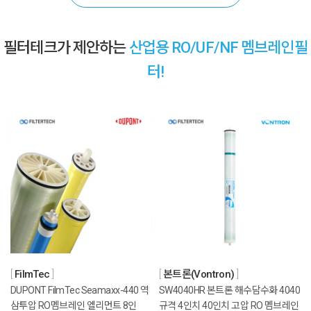
필터테크가 제안하는
산업용 RO/UF/NF 멤브레인필
터!
FilmTec
본트론(Vontron)
DUPONT FilmTec Seamaxx-440 역
SW4040HR 본트론 해수담수화 4040
삼투압 RO멤브레인 엘리먼트 8인
규격 4인치 40인치 고압 RO 멤브레인