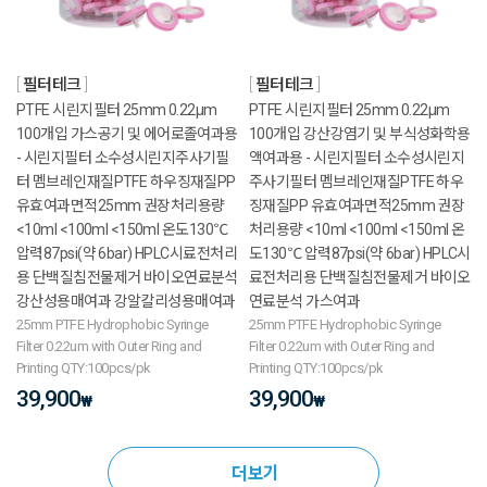
필터테크
필터테크
PTFE 시린지필터 25mm 0.22μm
PTFE 시린지필터 25mm 0.22μm
100개입 가스공기 및 에어로졸여과용
100개입 강산강염기 및 부식성화학용
- 시린지필터 소수성시린지주사기필
액여과용 - 시린지필터 소수성시린지
터 멤브레인재질PTFE 하우징재질PP
주사기필터 멤브레인재질PTFE 하우
유효여과면적25mm 권장처리용량
징재질PP 유효여과면적25mm 권장
<10ml <100ml <150ml 온도130℃
처리용량 <10ml <100ml <150ml 온
압력87psi(약 6bar) HPLC시료전처리
도130℃ 압력87psi(약 6bar) HPLC시
용 단백질침전물제거 바이오연료분석
료전처리용 단백질침전물제거 바이오
강산성용매여과 강알칼리성용매여과
연료분석 가스여과
25mm PTFE Hydrophobic Syringe
25mm PTFE Hydrophobic Syringe
Filter 0.22um with Outer Ring and
Filter 0.22um with Outer Ring and
Printing QTY:100pcs/pk
Printing QTY:100pcs/pk
39,900
39,900
₩
₩
더보기