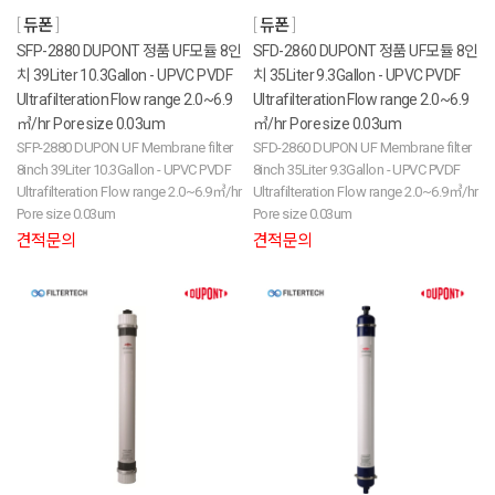
듀폰
듀폰
SFP-2880 DUPONT 정품 UF모듈 8인
SFD-2860 DUPONT 정품 UF모듈 8인
치 39Liter 10.3Gallon - UPVC PVDF
치 35Liter 9.3Gallon - UPVC PVDF
Ultrafilteration Flow range 2.0~6.9
Ultrafilteration Flow range 2.0~6.9
㎥/hr Pore size 0.03um
㎥/hr Pore size 0.03um
SFP-2880 DUPON UF Membrane filter
SFD-2860 DUPON UF Membrane filter
8inch 39Liter 10.3Gallon - UPVC PVDF
8inch 35Liter 9.3Gallon - UPVC PVDF
Ultrafilteration Flow range 2.0~6.9㎥/hr
Ultrafilteration Flow range 2.0~6.9㎥/hr
Pore size 0.03um
Pore size 0.03um
견적문의
견적문의