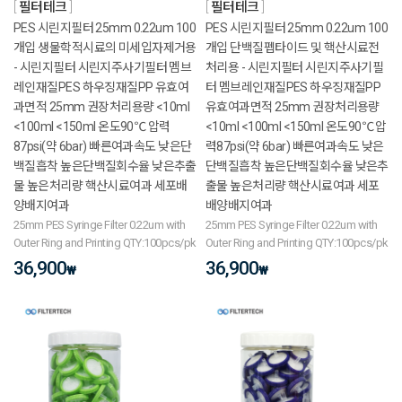
필터테크
필터테크
PES 시린지필터 25mm 0.22um 100
PES 시린지필터 25mm 0.22um 100
개입 생물학적시료의 미세입자제거용
개입 단백질펩타이드 및 핵산시료전
- 시린지필터 시린지주사기필터 멤브
처리용 - 시린지필터 시린지주사기필
레인재질PES 하우징재질PP 유효여
터 멤브레인재질PES 하우징재질PP
과면적 25mm 권장처리용량 <10ml
유효여과면적 25mm 권장처리용량
<100ml <150ml 온도90℃ 압력
<10ml <100ml <150ml 온도90℃ 압
87psi(약 6bar) 빠른여과속도 낮은단
력87psi(약 6bar) 빠른여과속도 낮은
백질흡착 높은단백질회수율 낮은추출
단백질흡착 높은단백질회수율 낮은추
물 높은처리량 핵산시료여과 세포배
출물 높은처리량 핵산시료여과 세포
양배지여과
배양배지여과
25mm PES Syringe Filter 0.22um with
25mm PES Syringe Filter 0.22um with
Outer Ring and Printing QTY:100pcs/pk
Outer Ring and Printing QTY:100pcs/pk
36,900
36,900
₩
₩