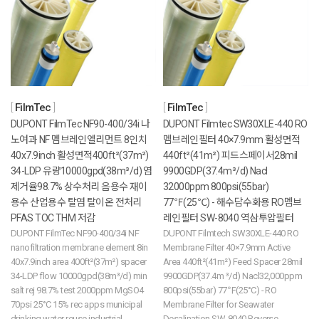
FilmTec
FilmTec
DUPONT FilmTec NF90-400/34i 나
DUPONT Filmtec SW30XLE-440 RO
노여과 NF 멤브레인엘리먼트 8인치
멤브레인필터 40×7.9mm 활성면적
40x7.9inch 활성면적400ft²(37m²)
440ft²(41m²) 피드스페이서28mil
34-LDP 유량10000gpd(38m³/d) 염
9900GDP(37.4m³/d) Nacl
제거율98.7% 상수처리 음용수 재이
32000ppm 800psi(55bar)
용수 산업용수 탈염 탈이온 전처리
77℉(25℃) - 해수담수화용 RO멤브
PFAS TOC THM 저감
레인필터 SW-8040 역삼투압필터
DUPONT FilmTec NF90-400/34i NF
DUPONT Filmtech SW30XLE-440 RO
nanofiltration membrane element 8in
Membrane Filter 40×7.9mm Active
40x7.9inch area 400ft²(37m²) spacer
Area 440ft²(41m²) Feed Spacer 28mil
34-LDP flow 10000gpd(38m³/d) min
9900GDP(37.4m ³/d) Nacl32,000ppm
salt rej 98.7% test 2000ppm MgSO4
800psi(55bar) 77℉(25°C) - RO
70psi 25°C 15% rec apps municipal
Membrane Filter for Seawater
drinking water reuse industrial
Desalination SW-8040 Reverse