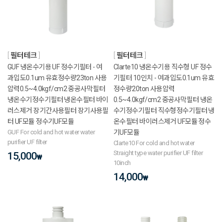
필터테크
필터테크
GUF 냉온수기용 UF 정수기필터 - 여
Clarte10 냉온수기용 직수형 UF 정수
과입도0.1um 유효정수량23ton 사용
기필터 10인치 - 여과입도0.1um 유효
압력0.5~4.0kgf/cm2 중공사막필터
정수량20ton 사용압력
냉온수기정수기필터 냉온수필터 바이
0.5~4.0kgf/cm2 중공사막필터 냉온
러스제거 장기간사용필터 장기사용필
수기정수기필터 직수형정수기필터 냉
터 UF모듈 정수기UF모듈
온수필터 바이러스제거 UF모듈 정수
GUF For cold and hot water water
기UF모듈
purifier UF filter
Clarte10 For cold and hot water
Straight type water purifier UF filter
15,000
₩
10inch
14,000
₩