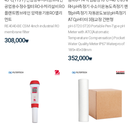
공업용수정수필터 RO수처리설비 RO
RH pH측정기 수소이온농도측정기 펜
플랜트멤브레인 압력용기용RO엘리
형pH측정기 자동온도보상pH측정기
먼트
ATCpH미터 3점교정 간편형
RE4040-BE CSM 4inch industrial RO
pH-ST20 ST20 Portable Pen-Type pH
membrane filter
Meter with ATC(Automatic
Temperature Compensation) Pocket
308,000
₩
Water Quality Meter IP67 Waterproof
185×45×38mm
352,000
₩