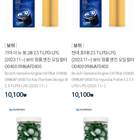
보쉬
보쉬
기아 더 뉴 봉고III 2.5 T-LPDi LPG
현대 포터II 2.5 T-LPDi LPG
(2023.11~) 보쉬 정품 엔진 오일필터
(2023.11~) 보쉬 정품 엔진 오일필터
O0400 0986AF0400
O0400 0986AF0400
Bosch Genuine Engine Oil Filter O0400
Bosch Genuine Engine Oil Filter O0400
0986AF0400 for Kia The New Bongo III
0986AF0400 for Hyundai Porter II 2.5 T-
2.5 T-LPDi LPG (2023.11~)
LPDi LPG (2023.11~)
10,100
10,100
₩
₩