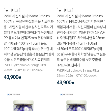
필터테크
필터테크
PVDF 시린지필터 25mm 0.22um
PVDF 시린지필터 25mm 0.22um
100개입 높은단백질회수율 시료여과
100개입 HPLC UHPLC기기분석전 미
용 - 시린지필터 친수성시린지주사기
세입자제거용 - 시린지필터 친수성시
필터 멤브레인재질PVDF 하우징재질
린지주사기필터 멤브레인재질PVDF
PP 유효여과면적25mm 권장처리용
하우징재질PP 유효여과면적25mm
량 <10ml <100ml <150ml 온도
권장처리용량 <10ml <100ml
100℃ 압력87psi(약 6bar) 우수한내
<150ml 온도100℃ 압력87psi(약
화학성 낮은단백질흡착 높은단백질회
6bar) 우수한내화학성 낮은단백질흡
수율 낮은추출물 HPLC시료전처리
착 높은단백질회수율 낮은추출물
PVDF Hydrophobic Syringe Filter
HPLC시료전처리
25mm 0.22um QTY:100pcs/pk
PVDF Hydrophobic Syringe Filter
25mm 0.22um QTY:100pcs/pk
43,900
₩
43,900
₩