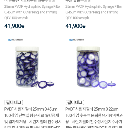
착 높은단백질회수율 낮은추출물
수율 낮은추출물
25mm PVDF Hydrophilic Syringe Filter
25mm PVDF Hydrophilic Syringe Filter
0.45um with Outer Ring and Printing
0.45um with Outer Ring and Printing
QTY:100pcs/pk
QTY:100pcs/pk
41,900
41,900
₩
₩
필터테크
필터테크
PVDF 시린지필터 25mm 0.45um
PVDF 시린지필터 25mm 0.22um
100개입 단백질 함유시료 일반정제
100개입 수용액 온화한유기용액여과
및 입자제거용 - 시린지필터 친수성시
용 - 시린지필터 친수성시린지주사기
린지주사기필터 멤브레인재질PVDF
필터 멤브레인재질PVDF 하우징재질