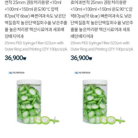
면적 25mm 권장처리용량 <10ml
효여과면적 25mm 권장처리용량
<100ml <150ml 온도90℃ 압력
<10ml <100ml <150ml 온도90℃ 압
87psi(약 6bar) 빠른여과속도 낮은단
력87psi(약 6bar) 빠른여과속도 낮은
백질흡착 높은단백질회수율 낮은추출
단백질흡착 높은단백질회수율 낮은추
물 높은처리량 핵산시료여과 세포배
출물 높은처리량 핵산시료여과 세포
양배지여과
배양배지여과
25mm PES Syringe Filter 0.22um with
25mm PES Syringe Filter 0.22um with
Outer Ring and Printing QTY:100pcs/pk
Outer Ring and Printing QTY:100pcs/pk
36,900
36,900
₩
₩