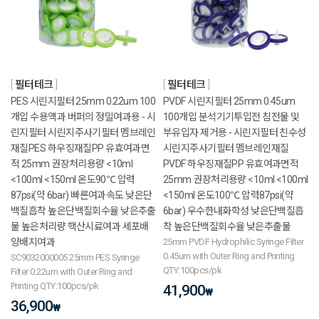
필터테크
필터테크
PES 시린지필터 25mm 0.22um 100
PVDF 시린지필터 25mm 0.45um
개입 수용액과 버퍼의 정밀여과용 - 시
100개입 분석기기투입전 침전물 및
린지필터 시린지주사기필터 멤브레인
부유입자 제거용 - 시린지필터 친수성
재질PES 하우징재질PP 유효여과면
시린지주사기필터 멤브레인재질
적 25mm 권장처리용량 <10ml
PVDF 하우징재질PP 유효여과면적
<100ml <150ml 온도90℃ 압력
25mm 권장처리용량 <10ml <100ml
87psi(약 6bar) 빠른여과속도 낮은단
<150ml 온도100℃ 압력87psi(약
백질흡착 높은단백질회수율 낮은추출
6bar) 우수한내화학성 낮은단백질흡
물 높은처리량 핵산시료여과 세포배
착 높은단백질회수율 낮은추출물
양배지여과
25mm PVDF Hydrophilic Syringe Filter
0.45um with Outer Ring and Printing
SC9032000005 25mm PES Syringe
QTY:100pcs/pk
Filter 0.22um with Outer Ring and
Printing QTY:100pcs/pk
41,900
₩
36,900
₩