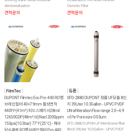
demineralization
Osmotic Filter
견적문의
견적문의
FilmTec
듀폰
DUPONT Filmtec Eco Pro-440 RO멤
SFD-2880 DUPONT 정품 UF모듈 8인
브레인필터 40×7.9mm 활성면적
치 39Liter 10.3Gallon - UPVC PVDF
440ft²(41m²) 피드스페이서28mil
Ultrafilteration Flow range 2.0~6.9
12650GDP(48m³/d) Nacl 2000ppm
㎥/hr Pore size 0.03um
150psi(10.3bar) 77℉(25℃) - 해수
SFD-2880 DUPON UF Membrane filter
8inch 39Liter 10.3Gallon - UPVC PVDF
담수화용 RO멤브레인필터 Pro-440