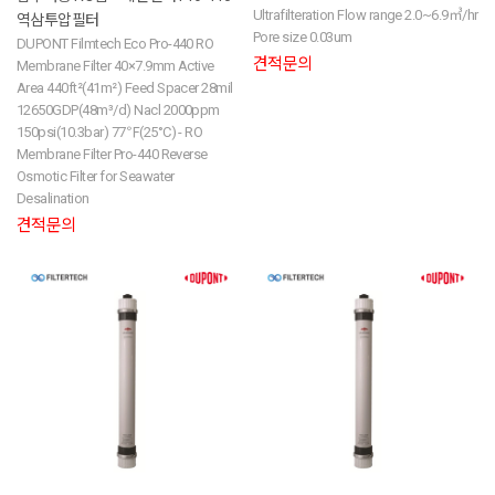
Ultrafilteration Flow range 2.0~6.9㎥/hr
역삼투압필터
Pore size 0.03um
DUPONT Filmtech Eco Pro-440 RO
견적문의
Membrane Filter 40×7.9mm Active
Area 440ft²(41m²) Feed Spacer 28mil
12650GDP(48m³/d) Nacl 2000ppm
150psi(10.3bar) 77℉(25°C) - RO
Membrane Filter Pro-440 Reverse
Osmotic Filter for Seawater
Desalination
견적문의