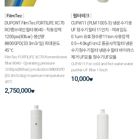
FilmTec
필터테크
DUPONT FilmTec FORTILIFE XC70
CUFW11 (PLM 1005-3) 냉온수기용
RO멤브레인필터 8040 - 작동압력
UF 정수기필터 11인치 - 여과입도
1200psi(83bar) 생산량
0.1um 유효정수량11ton 사용압력
8800GPD(33.3m3/일) 최대온도
0.5~4.0kgf/cm2 중공사막필터 냉온
45℃
수기정수기필터 냉온수필터 바이러스
FilmTec FORTILIFE XC70 Romembrane
제거 UF모듈 정수기UF모듈
filter 8040 - Operating pressure
CUFW11 For cold and hot water water
1200psi(83bar) production 8800GPD
purifier UF filter 11inch
(33.3m3/day) maximum temperature
10,000
₩
45℃
2,750,000
₩