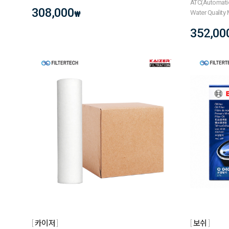
ATC(Automati
308,000
Water Quality
₩
352,00
카이저
보쉬