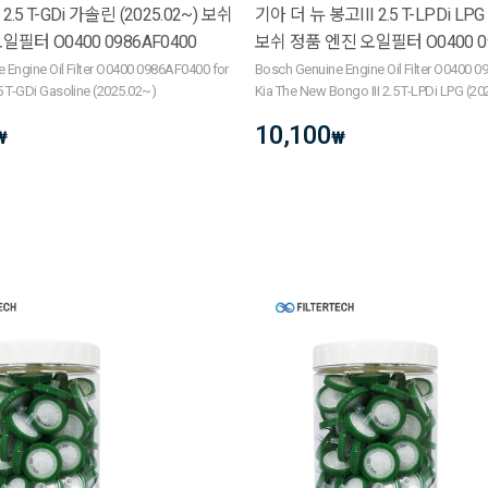
.5 T-GDi 가솔린 (2025.02~) 보쉬
기아 더 뉴 봉고III 2.5 T-LPDi LPG 
일필터 O0400 0986AF0400
보쉬 정품 엔진 오일필터 O0400 09
 Engine Oil Filter O0400 0986AF0400 for
Bosch Genuine Engine Oil Filter O0400 
5 T-GDi Gasoline (2025.02~)
Kia The New Bongo III 2.5 T-LPDi LPG (2
10,100
₩
₩