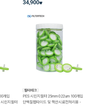
34,900
₩
필터테크
100개입
PES 시린지필터 25mm 0.22um 100개입
 시린지필터
단백질펩타이드 및 핵산시료전처리용 -