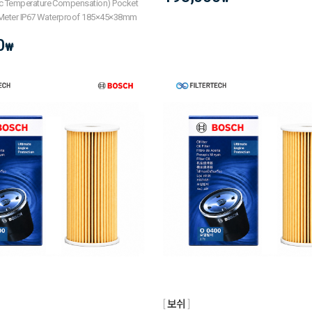
c Temperature Compensation) Pocket
 Meter IP67 Waterproof 185×45×38mm
0
₩
보쉬