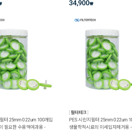
34,900
₩
₩
필터테크
터 25mm 0.22um 100개입
PES 시린지필터 25mm 0.22um 
 필요한 수용액여과용 -
생물학적시료의 미세입자제거용 -