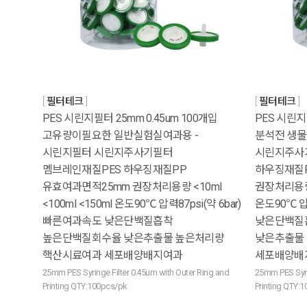
필터테크
필터테크
PES 시린지필터 25mm 0.45um 100개입
PES 시린지필
고유량이필요한 일반실험실여과용 -
분석전 생물
시린지필터 시린지주사기필터
시린지주사
멤브레인재질PES 하우징재질PP
하우징재질P
유효여과면적25mm 권장처리용량 <10ml
권장처리용량 <
<100ml <150ml 온도90℃ 압력87psi(약 6bar)
온도90℃ 압
빠른여과속도 낮은단백질흡착
낮은단백질
높은단백질회수율 낮은추출물 높은처리량
낮은추출물
핵산시료여과 세포배양배지여과
세포배양배
25mm PES Syringe Filter 0.45um with Outer Ring and
25mm PES Syri
Printing QTY:100pcs/pk
Printing QTY: