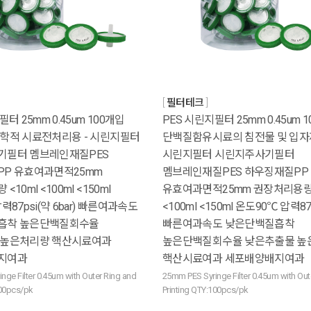
필터테크
터 25mm 0.45um 100개입
PES 시린지필터 25mm 0.45um 
학적 시료전처리용 - 시린지필터
단백질함유시료의 침전물 및 입자
기필터 멤브레인재질PES
시린지필터 시린지주사기필터
P 유효여과면적25mm
멤브레인재질PES 하우징재질PP
10ml <100ml <150ml
유효여과면적25mm 권장처리용량 
력87psi(약 6bar) 빠른여과속도
<100ml <150ml 온도90℃ 압력87p
흡착 높은단백질회수율
빠른여과속도 낮은단백질흡착
 높은처리량 핵산시료여과
높은단백질회수율 낮은추출물 높
지여과
핵산시료여과 세포배양배지여과
nge Filter 0.45um with Outer Ring and
25mm PES Syringe Filter 0.45um with Out
100pcs/pk
Printing QTY:100pcs/pk