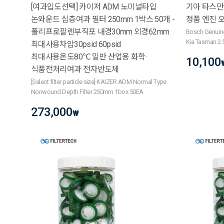
[여과입도선택] 카이저 ADM 노미널타입
기아 타스만 2
논와운드 심층여과 필터 250mm 1박스 50개 -
정품 엔진 오
폴리프로필렌부직포 내경30mm 외경62mm
Bosch Genuine
Kia Tasman 2.
최대사용차압30psid 60psid
최대사용온도80℃ 일반 산업용 화학·
10,100
식품전처리여과 전자반도체
[Select filter particle size] KAIZER ADM Normal Type
Nonwound Depth Filter 250mm 1box 50EA
273,000
₩