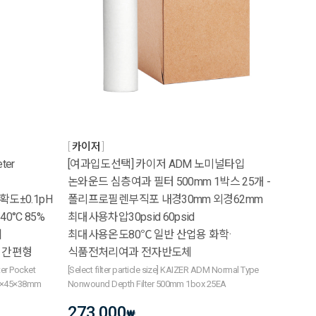
카이저
ter
[여과입도선택] 카이저 ADM 노미널타입
논와운드 심층여과 필터 500mm 1박스 25개 -
정확도±0.1pH
폴리프로필렌부직포 내경30mm 외경62mm
0°C 85%
최대사용차압30psid 60psid
기
최대사용온도80℃ 일반 산업용 화학·
 간편형
식품전처리여과 전자반도체
er Pocket
[Select filter particle size] KAIZER ADM Normal Type
185×45×38mm
Nonwound Depth Filter 500mm 1box 25EA
273,000
₩