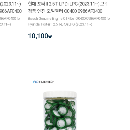
(2023.11~)
현대 포터II 2.5 T-LPDi LPG (2023.11~) 보쉬
86AF0400
정품 엔진 오일필터 O0400 0986AF0400
0986AF0400 for
Bosch Genuine Engine Oil Filter O0400 0986AF0400 for
023.11~)
Hyundai Porter II 2.5 T-LPDi LPG (2023.11~)
10,100
₩