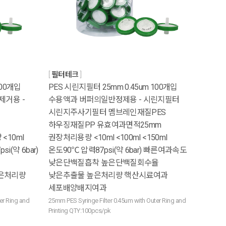
필터테크
100개입
PES 시린지필터 25mm 0.45um 100개입
제거용 -
수용액과 버퍼의일반정제용 - 시린지필터
시린지주사기필터 멤브레인재질PES
하우징재질PP 유효여과면적25mm
<10ml
권장처리용량 <10ml <100ml <150ml
si(약 6bar)
온도90℃ 압력87psi(약 6bar) 빠른여과속도
낮은단백질흡착 높은단백질회수율
은처리량
낮은추출물 높은처리량 핵산시료여과
세포배양배지여과
er Ring and
25mm PES Syringe Filter 0.45um with Outer Ring and
Printing QTY:100pcs/pk