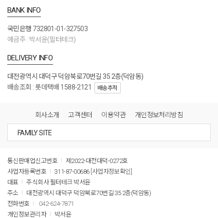
BANK INFO
국민은행
732801-01-327503
예금주 : 박서윤(필터테크)
DELIVERY INFO
대전광역시 대덕구 덕암북로70번길 35 2층(덕암동)
배송조회 : 롯데택배 1588-2121
배송추적
회사소개
고객센터
이용약관
개인정보처리방침
통신판매업신고번호
제2022-대전대덕-0272호
사업자등록번호
311-87-00686
[사업자정보확인]
대표
주식회사 필터테크 박서윤
주소
대전광역시 대덕구 덕암북로70번길 35 2층(덕암동)
전화번호
042-624-7871
개인정보관리자
박서윤