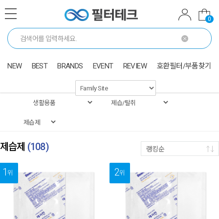
0
NEW
BEST
BRANDS
EVENT
REVIEW
호환필터/부품찾기
제습제
(
108
)
랭킹순
1
2
위
위