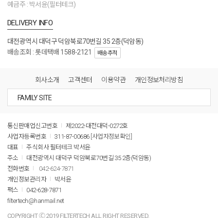
예금주 : 박서윤(필터테크)
DELIVERY INFO
대전광역시 대덕구 덕암북로70번길 35 2층(덕암동)
배송조회 : 롯데택배 1588-2121
배송추적
회사소개
고객센터
이용약관
개인정보처리방침
통신판매업신고번호
제2022-대전대덕-0272호
사업자등록번호
311-87-00686
[사업자정보확인]
대표
주식회사 필터테크 박서윤
주소
대전광역시 대덕구 덕암북로70번길 35 2층(덕암동)
전화번호
042-624-7871
개인정보관리자
박서윤
팩스
042-628-7871
filtertech@hanmail.net
COPYRIGHT Ⓒ 2019 FILTERTECH ALL RIGHT RESERVED.