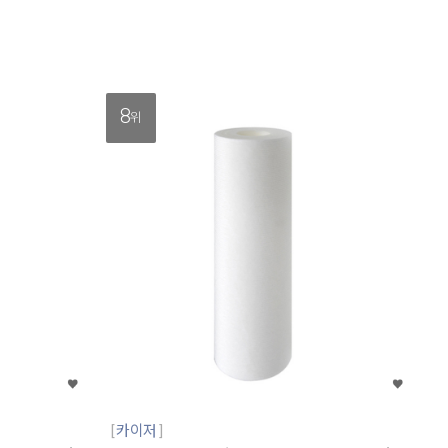
8
위
카이저