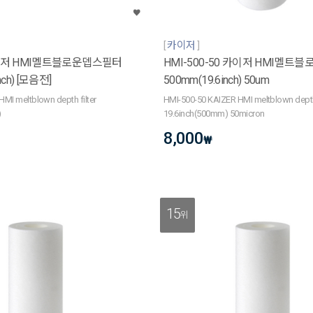
카이저
카이저 HMI멜트블로운뎁스필터
HMI-500-50 카이저 HMI멜트
nch) [모음전]
500mm(19.6inch) 50um
MI meltblown depth filter
HMI-500-50 KAIZER HMI meltblown depth 
)
19.6inch(500mm) 50micron
8,000
₩
15
위