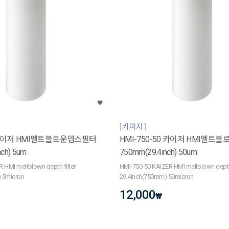
카이저
5 카이저 HMI멜트블로운뎁스필터
HMI-750-50 카이저 HMI멜트
ch) 5um
750mm(29.4inch) 50um
 HMI meltblown depth filter
HMI-750-50 KAIZER HMI meltblown depth 
 5micron
29.4inch(750mm) 50micron
12,000
₩