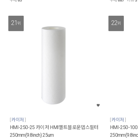
구매
65
구매
687
리뷰
3
21
22
위
위
카이저
카이저
HMI-250-25 카이저 HMI멜트블로운뎁스필터
HMI-250-
250mm(9.8inch) 25um
250mm(9.8inc