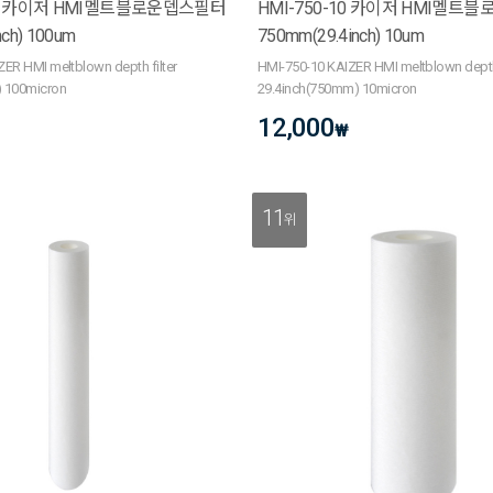
100 카이저 HMI멜트블로운뎁스필터
HMI-750-10 카이저 HMI멜트
nch) 100um
750mm(29.4inch) 10um
ER HMI meltblown depth filter
HMI-750-10 KAIZER HMI meltblown depth 
 100micron
29.4inch(750mm) 10micron
12,000
₩
11
위