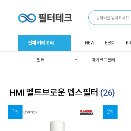
전체 카테고리
NEW
BEST
B
HMI 멜트브로운 뎁스필터
(
26
)
1
2
위
위