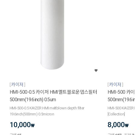
카이저
카이저
HMI-500-0.5 카이저 HMI멜트블로운뎁스필터
HMI-500 
500mm(19.6inch) 0.5um
500mm(19.6i
HMI-500-0.5 KAIZER HMI meltblown depth filter
HMI-500 KAIZER 
19.6inch(500mm) 0.5micron
[Collection]
10,000
8,000
₩
₩