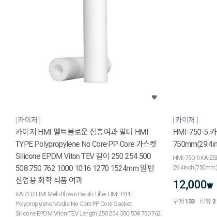
카이저
카이저
카이저 HMI 멜트블로운 심층여과 필터 HMI
HMI-750-
TYPE Polypropylene No Core·PP Core 가스켓
750mm(29.4in
Silicone EPDM Viton TEV 길이 250 254 500
HMI-750-5 KAIZER
508 750 762 1000 1016 1270 1524mm 일반
29.4inch(750mm)
산업용 화학·식품 여과
12,000
₩
KAIZER HMI Melt-Blown Depth Filter HMI TYPE
구매
133
리뷰
2
Polypropylene Media No Core·PP Core Gasket
Silicone·EPDM·Viton·TEV Length 250 254 500 508 750 762