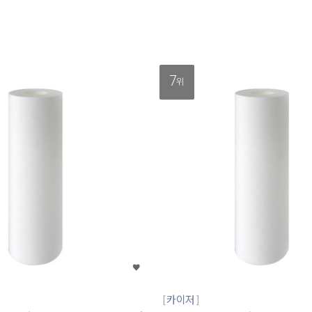
7
위
카이저