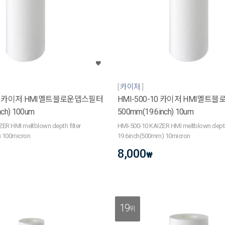
카이저
100 카이저 HMI멜트블로운뎁스필터
HMI-500-10 카이저 HMI멜트
nch) 100um
500mm(19.6inch) 10um
ER HMI meltblown depth filter
HMI-500-10 KAIZER HMI meltblown depth 
 100micron
19.6inch(500mm) 10micron
8,000
₩
19
위