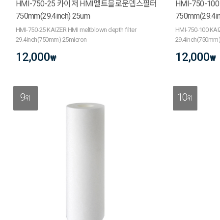
HMI-750-25 카이저 HMI멜트블로운뎁스필터
HMI-750-
750mm(29.4inch) 25um
750mm(29.4i
HMI-750-25 KAIZER HMI meltblown depth filter
HMI-750-100 KAIZ
29.4inch(750mm) 25micron
29.4inch(750mm)
12,000
12,000
₩
₩
9
10
위
위