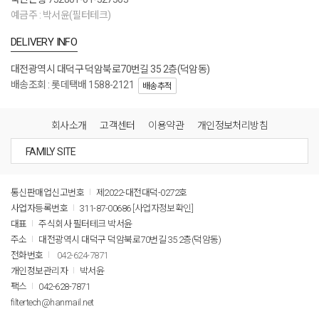
예금주 : 박서윤(필터테크)
DELIVERY INFO
대전광역시 대덕구 덕암북로70번길 35 2층(덕암동)
배송조회 : 롯데택배 1588-2121
배송추적
회사소개
고객센터
이용약관
개인정보처리방침
통신판매업신고번호
제2022-대전대덕-0272호
사업자등록번호
311-87-00686
[사업자정보확인]
대표
주식회사 필터테크 박서윤
주소
대전광역시 대덕구 덕암북로70번길 35 2층(덕암동)
전화번호
042-624-7871
개인정보관리자
박서윤
팩스
042-628-7871
filtertech@hanmail.net