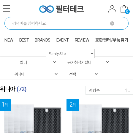
0
NEW
BEST
BRANDS
EVENT
REVIEW
호환필터/부품찾기
위니아
(
72
)
랭킹순
1
2
위
위