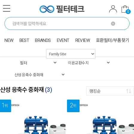
0
NEW
BEST
BRANDS
EVENT
REVIEW
호환필터/부품찾기
산성 응축수 중화재
(
3
)
랭킹순
1
2
위
위