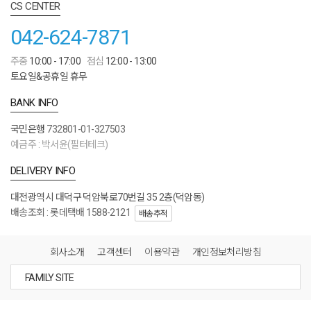
CS CENTER
042-624-7871
주중
10:00 - 17:00
점심
12:00 - 13:00
토요일&공휴일 휴무
BANK INFO
국민은행
732801-01-327503
예금주 : 박서윤(필터테크)
DELIVERY INFO
대전광역시 대덕구 덕암북로70번길 35 2층(덕암동)
배송조회 : 롯데택배 1588-2121
배송추적
회사소개
고객센터
이용약관
개인정보처리방침