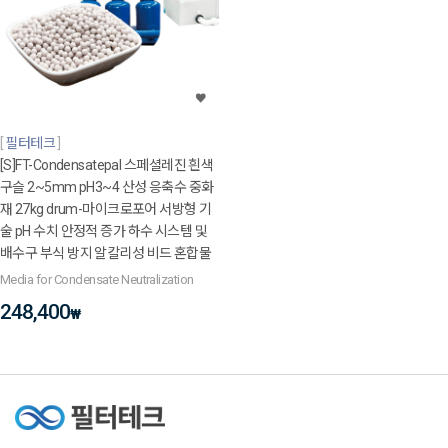
필터테크
[S]FT-Condensatepal 스페셜레진 흰색
구슬 2~5mm pH3~4 산성 응축수 중화
재 27kg drum-마이크로포어 서방형 기
술 pH 수치 안정적 증가 하수 시스템 및
배수구 부식 방지 알칼리성 비드 혼합물
Media for Condensate Neutralization
248,400
₩