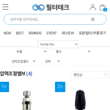
0
NEW
BEST
BRANDS
EVENT
REVIEW
호환필터/부품찾기
압력조절밸브
(
4
)
랭킹순
1
2
위
위