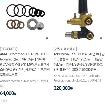
TECOMEC
아노비리버베리
ANNOVI tecomec COD.4079900005
ANNOVI VR-TSS COD.24670 언로더 압
tecomec 언로더 VRT3 수리키트 KIT
력조절밸브 최대압력252bar 최대유량
RICAMBIO VRT3-31 MPA,쿨링포그시
15L/min 입수1/2 출수3/8 AR08.15고
스템(증발냉방장치)용,언로더부품,압력
압펌프 FHPP-08380156080전용
조절밸브부품
ANNOVI VR-TSS COD.24670 Unloader
Pressure control valve 252bar AR08.15
ANNOVI tecomec unloader VRT3 repair
Kit
320,000
₩
64,000
₩
구매
1