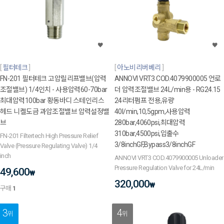
필터테크
아노비리버베리
FN-201 필터테크 고압릴리프밸브(압력
ANNOVI VRT3 COD.4079900005 언로
조절밸브) 1/4인치 - 사용압력60-70bar
더 압력조절밸브 24L/min용 - RG24.15
최대압력100bar 황동바디 스테인리스
24리터펌프 전용,유량
헤드 니켈도금 과압조절밸브 압력설정밸
40l/min,10,5gpm,사용압력
브
280bar,4060psi,최대압력
310bar,4500psi,입출수
FN-201 Filtertech High Pressure Relief
3/8inchGF,Bypass3/8inchGF
Valve (Pressure Regulating Valve) 1/4
inch
ANNOVI VRT3 COD.4079900005 Unloader
Pressure Regulation Valve for 24L/min
49,600
₩
320,000
₩
구매
1
3
4
위
위