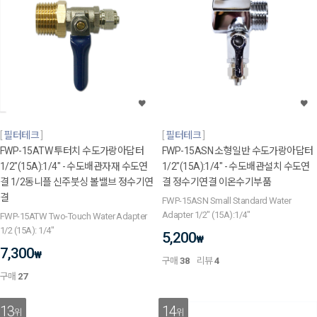
필터테크
필터테크
FWP-15ATW 투터치 수도가랑아답터
FWP-15ASN 소형일반 수도가랑아답터
1/2"(15A):1/4" - 수도배관자재 수도연
1/2"(15A):1/4" - 수도배관설치 수도연
결 1/2동니플 신주붓싱 볼밸브 정수기연
결 정수기연결 이온수기부품
결
FWP-15ASN Small Standard Water
Adapter 1/2" (15A):1/4"
FWP-15ATW Two-Touch Water Adapter
1/2 (15A): 1/4"
5,200
₩
7,300
₩
구매
38
리뷰
4
구매
27
13
14
위
위