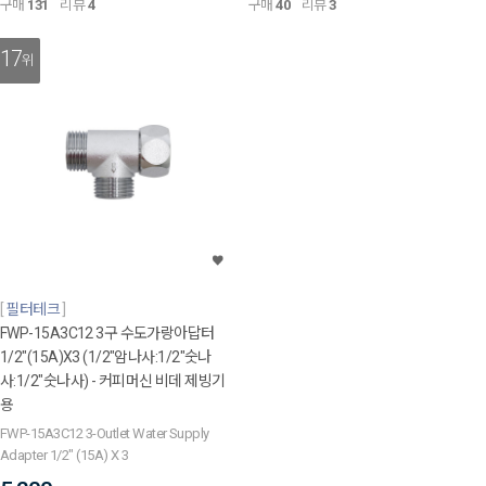
구매
131
리뷰
4
구매
40
리뷰
3
17
위
필터테크
FWP-15A3C12 3구 수도가랑아답터
1/2"(15A)X3 (1/2"암나사:1/2"숫나
사:1/2"숫나사) - 커피머신 비데 제빙기
용
FWP-15A3C12 3-Outlet Water Supply
Adapter 1/2" (15A) X 3