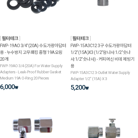
필터테크
필터테크
FWP-19AO 3/4"(20A) 수도가랑아답터
FWP-15A3C12 3구 수도가랑아답터
용 - 누수방지 고무패킹 중형 19A오링
1/2"(15A)X3 (1/2"암나사:1/2"숫나
20개
사:1/2"숫나사) - 커피머신 비데 제빙기
FWP-19AO 3/4 (20A) For Water Supply
용
Adapters - Leak-Proof Rubber Gasket
FWP-15A3C12 3-Outlet Water Supply
Medium 19A O-Ring 20 Pieces
Adapter 1/2" (15A) X 3
6,000
5,200
₩
₩