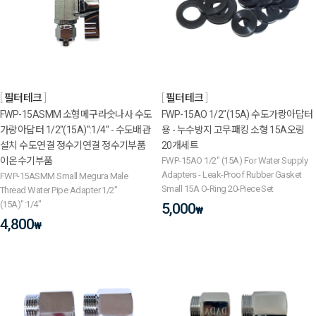
필터테크
필터테크
FWP-15ASMM 소형메구라숫나사 수도
FWP-15AO 1/2"(15A) 수도가랑아답터
가랑아답터 1/2"(15A)":1/4" - 수도배관
용 - 누수방지 고무패킹 소형 15A오링
설치 수도연결 정수기연결 정수기부품
20개세트
이온수기부품
FWP-15AO 1/2" (15A) For Water Supply
Adapters - Leak-Proof Rubber Gasket
FWP-15ASMM Small Megura Male
Small 15A O-Ring 20-Piece Set
Thread Water Pipe Adapter 1/2"
(15A)":1/4"
5,000
₩
4,800
₩