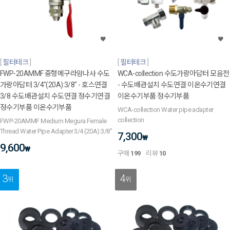
필터테크
필터테크
FWP-20AMMF 중형메구라암나사 수도
WCA-collection 수도가랑아답터 모음전
가랑아답터 3/4"(20A):3/8" - 호스연결
- 수도배관설치 수도연결 이온수기연결
3/8 수도배관설치 수도연결 정수기연결
이온수기부품 정수기부품
정수기부품 이온수기부품
WCA-collection Water pipe adapter
collection
FWP-20AMMF Medium Megura Female
Thread Water Pipe Adapter 3/4 (20A):3/8"
7,300
₩
9,600
₩
구매
199
리뷰
10
3
4
위
위