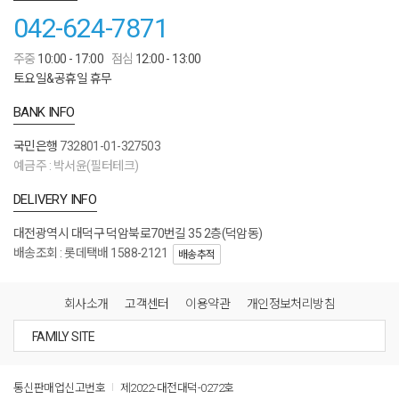
042-624-7871
주중
10:00 - 17:00
점심
12:00 - 13:00
토요일&공휴일 휴무
BANK INFO
국민은행
732801-01-327503
예금주 : 박서윤(필터테크)
DELIVERY INFO
대전광역시 대덕구 덕암북로70번길 35 2층(덕암동)
배송조회 : 롯데택배 1588-2121
배송추적
회사소개
고객센터
이용약관
개인정보처리방침
통신판매업신고번호
제2022-대전대덕-0272호