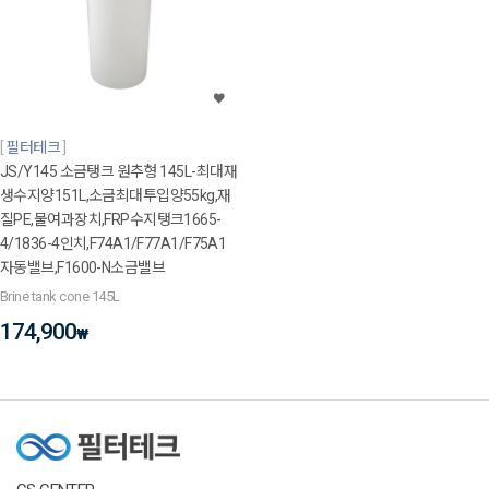
필터테크
JS/Y145 소금탱크 원추형 145L-최대재
생수지양151L,소금최대투입양55kg,재
질PE,물여과장치,FRP수지탱크1665-
4/1836-4인치,F74A1/F77A1/F75A1
자동밸브,F1600-N소금밸브
Brine tank cone 145L
174,900
₩