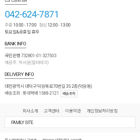
CS CENTER
042-624-7871
주중
10:00 - 17:00
점심
12:00 - 13:00
토요일&공휴일 휴무
BANK INFO
국민은행
732801-01-327503
예금주 : 박서윤(필터테크)
DELIVERY INFO
대전광역시 대덕구 덕암북로70번길 35 2층(덕암동)
배송조회 : 롯데택배 1588-2121
배송추적
회사소개
고객센터
이용약관
개인정보처리방침