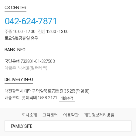
CS CENTER
042-624-7871
주중
10:00 - 17:00
점심
12:00 - 13:00
토요일&공휴일 휴무
BANK INFO
국민은행
732801-01-327503
예금주 : 박서윤(필터테크)
DELIVERY INFO
대전광역시 대덕구 덕암북로70번길 35 2층(덕암동)
배송조회 : 롯데택배 1588-2121
배송추적
회사소개
고객센터
이용약관
개인정보처리방침