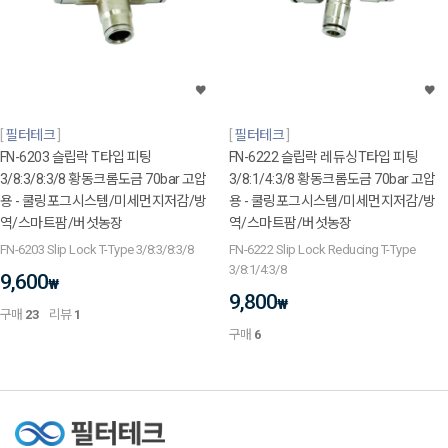
필터테크
필터테크
FN-6203 슬립락 T타입 피팅
FN-6222 슬립락 레듀싱T타입 피팅
3/8:3/8:3/8 황동크롬도금 70bar 고압
3/8:1/4:3/8 황동크롬도금 70bar 고압
용 - 쿨링포그시스템/미세먼지저감/방
용 - 쿨링포그시스템/미세먼지저감/방
역/스마트팜/버섯농장
역/스마트팜/버섯농장
FN-6203 Slip Lock T-Type 3/8:3/8:3/8
FN-6222 Slip Lock Reducing T-Type
3/8:1/4:3/8
9,600
₩
9,800
₩
구매
23
리뷰
1
구매
6