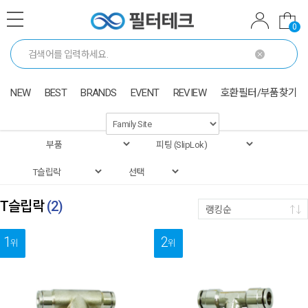
0
NEW
BEST
BRANDS
EVENT
REVIEW
호환필터/부품찾기
T슬립락
(
2
)
랭킹순
1
2
위
위