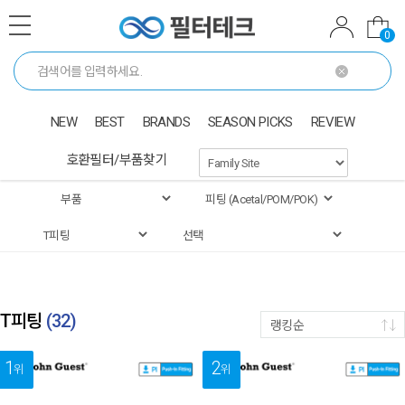
0
NEW
BEST
BRANDS
SEASON PICKS
REVIEW
호환필터/부품찾기
T피팅
(
32
)
랭킹순
1
2
위
위