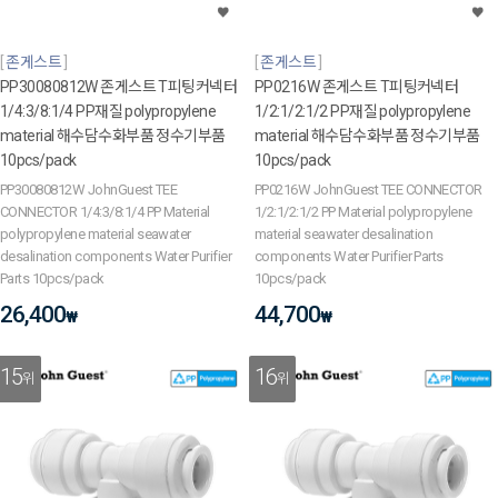
존게스트
존게스트
PP30080812W 존게스트 T피팅커넥터
PP0216W 존게스트 T피팅커넥터
1/4:3/8:1/4 PP재질 polypropylene
1/2:1/2:1/2 PP재질 polypropylene
material 해수담수화부품 정수기부품
material 해수담수화부품 정수기부품
10pcs/pack
10pcs/pack
PP30080812W JohnGuest TEE
PP0216W JohnGuest TEE CONNECTOR
CONNECTOR 1/4:3/8:1/4 PP Material
1/2:1/2:1/2 PP Material polypropylene
polypropylene material seawater
material seawater desalination
desalination components Water Purifier
components Water Purifier Parts
Parts 10pcs/pack
10pcs/pack
26,400
44,700
₩
₩
15
16
위
위