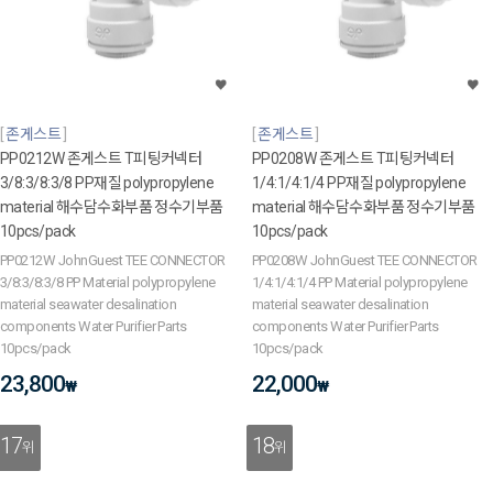
존게스트
존게스트
PP0212W 존게스트 T피팅커넥터
PP0208W 존게스트 T피팅커넥터
3/8:3/8:3/8 PP재질 polypropylene
1/4:1/4:1/4 PP재질 polypropylene
material 해수담수화부품 정수기부품
material 해수담수화부품 정수기부품
10pcs/pack
10pcs/pack
PP0212W JohnGuest TEE CONNECTOR
PP0208W JohnGuest TEE CONNECTOR
3/8:3/8:3/8 PP Material polypropylene
1/4:1/4:1/4 PP Material polypropylene
material seawater desalination
material seawater desalination
components Water Purifier Parts
components Water Purifier Parts
10pcs/pack
10pcs/pack
23,800
22,000
₩
₩
17
18
위
위