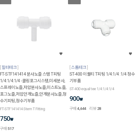
필터테크
스톰테크
FT-STF141414 분사노즐 스템 T피팅
ST-400 이퀄티 T피팅 1/4:1/4 :1/4 정수
1/4:1/4:1/4 -쿨링포그시스템,미세분사,
기부품
스프레이노즐,저압분사노즐,미스트노즐,
ST-400 equal tee 1/4:1/4:1/4
포그노즐,저압안개노즐,안개분사노즐,정
900
₩
수기피팅,정수기부품
구매
4,644
리뷰
28
FT-STF141414 Stem T Fitting
750
₩
구매
517