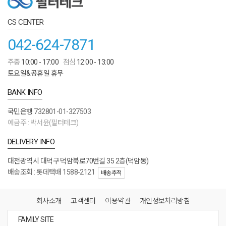
CS CENTER
042-624-7871
주중
10:00 - 17:00
점심
12:00 - 13:00
토요일&공휴일 휴무
BANK INFO
국민은행
732801-01-327503
예금주 : 박서윤(필터테크)
DELIVERY INFO
대전광역시 대덕구 덕암북로70번길 35 2층(덕암동)
배송조회 : 롯데택배 1588-2121
배송추적
회사소개
고객센터
이용약관
개인정보처리방침