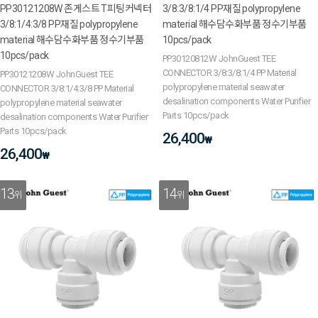
PP30121208W 존게스트 T피팅커넥터
3/8:3/8:1/4 PP재질 polypropylene
3/8:1/4:3/8 PP재질 polypropylene
material 해수담수화부품 정수기부품
material 해수담수화부품 정수기부품
10pcs/pack
10pcs/pack
PP30120812W JohnGuest TEE
CONNECTOR 3/8:3/8:1/4 PP Material
PP30121208W JohnGuest TEE
polypropylene material seawater
CONNECTOR 3/8:1/4:3/8 PP Material
desalination components Water Purifier
polypropylene material seawater
Parts 10pcs/pack
desalination components Water Purifier
Parts 10pcs/pack
26,400
₩
26,400
₩
13
14
위
위