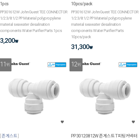
1pcs
10pcs/pack
PP301612W JohnGuest TEE CONNECTOR
PP301612W JohnGuest TEE CONNECTOR
1/2:3/8:1/2 PP Material polypropylene
1/2:3/8:1/2 PP Material polypropylene
material seawater desalination
material seawater desalination
components Water Purifier Parts 1pcs
components Water Purifier Parts
10pcs/pack
3,200
₩
31,300
₩
11
12
위
위
존게스트
PP30120812W 존게스트 T피팅커넥터