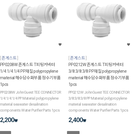
존게스트
존게스트
PP0208W 존게스트 T피팅커넥터
PP0212W 존게스트 T피팅커넥터
1/4:1/4:1/4 PP재질 polypropylene
3/8:3/8:3/8 PP재질 polypropylene
material 해수담수화부품 정수기부품
material 해수담수화부품 정수기부품
1pcs
1pcs
PP0208W JohnGuest TEE CONNECTOR
PP0212W JohnGuest TEE CONNECTOR
1/4:1/4:1/4 PP Material polypropylene
3/8:3/8:3/8 PP Material polypropylene
material seawater desalination
material seawater desalination
components Water Purifier Parts 1pcs
components Water Purifier Parts 1pcs
2,200
2,400
₩
₩