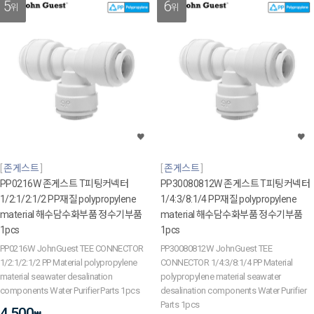
5
6
위
위
존게스트
존게스트
PP0216W 존게스트 T피팅커넥터
PP30080812W 존게스트 T피팅커넥터
1/2:1/2:1/2 PP재질 polypropylene
1/4:3/8:1/4 PP재질 polypropylene
material 해수담수화부품 정수기부품
material 해수담수화부품 정수기부품
1pcs
1pcs
PP0216W JohnGuest TEE CONNECTOR
PP30080812W JohnGuest TEE
1/2:1/2:1/2 PP Material polypropylene
CONNECTOR 1/4:3/8:1/4 PP Material
material seawater desalination
polypropylene material seawater
components Water Purifier Parts 1pcs
desalination components Water Purifier
Parts 1pcs
4,500