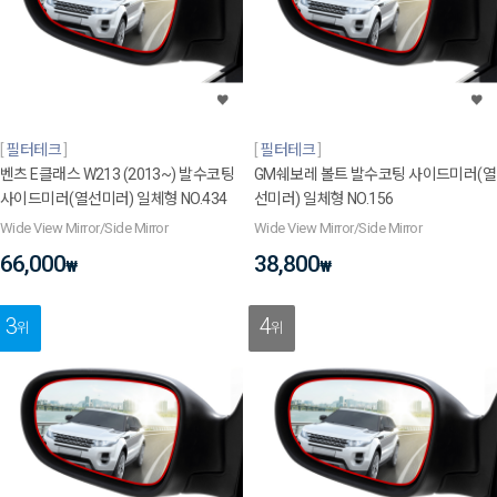
필터테크
필터테크
벤츠 E클래스 W213 (2013~) 발수코팅
GM쉐보레 볼트 발수코팅 사이드미러(열
사이드미러(열선미러) 일체형 NO.434
선미러) 일체형 NO.156
Wide View Mirror/Side Mirror
Wide View Mirror/Side Mirror
66,000
38,800
₩
₩
3
4
위
위