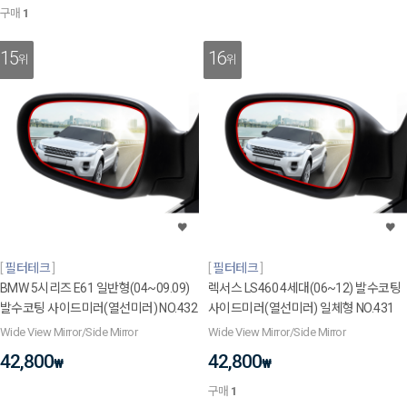
구매
1
15
16
위
위
필터테크
필터테크
BMW 5시리즈 E61 일반형(04~09.09)
렉서스 LS460 4세대(06~12) 발수코팅
발수코팅 사이드미러(열선미러) NO.432
사이드미러(열선미러) 일체형 NO.431
Wide View Mirror/Side Mirror
Wide View Mirror/Side Mirror
42,800
42,800
₩
₩
구매
1