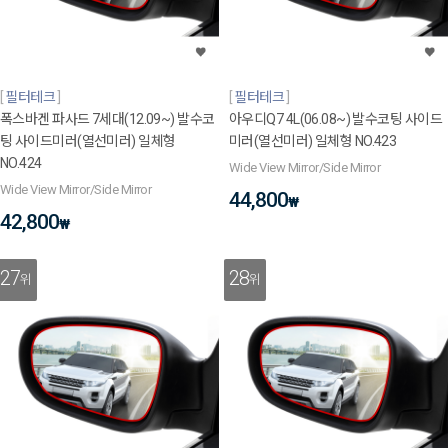
필터테크
필터테크
폭스바겐 파사드 7세대(12.09~) 발수코
아우디Q7 4L(06.08~) 발수코팅 사이드
팅 사이드미러(열선미러) 일체형
미러(열선미러) 일체형 NO.423
NO.424
Wide View Mirror/Side Mirror
Wide View Mirror/Side Mirror
44,800
₩
42,800
₩
27
28
위
위