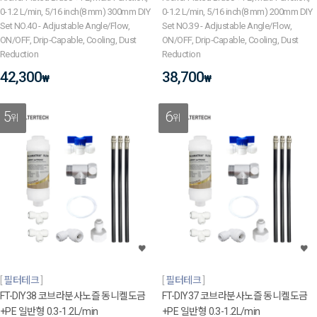
0-1.2 L/min, 5/16 inch(8 mm) 300mm DIY
0-1.2 L/min, 5/16 inch(8 mm) 200mm DIY
Set NO.40 - Adjustable Angle/Flow,
Set NO.39 - Adjustable Angle/Flow,
ON/OFF, Drip‑Capable, Cooling, Dust
ON/OFF, Drip‑Capable, Cooling, Dust
Reduction
Reduction
42,300
38,700
₩
₩
5
6
위
위
필터테크
필터테크
FT-DIY38 코브라분사노즐 동니켈도금
FT-DIY37 코브라분사노즐 동니켈도금
+PE 일반형 0.3-1.2L/min
+PE 일반형 0.3-1.2L/min