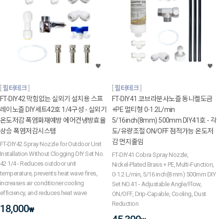
필터테크
필터테크
FT-DIY42 막힘없는 실외기 설치용 스프
FT-DIY41 코브라분사노즐 동니켈도금
레이노즐 DIY세트42호 1/4구성 - 실외기
+PE 멀티형 0-1.2L/min
온도저감 폭염화재예방 에어컨냉방효율
5/16inch(8mm) 500mm DIY41호 - 각
상승 폭염저감시스템
도/유량조절 ON/OFF 점적가능 온도저
감 먼지줄임
FT-DIY42 Spray Nozzle for Outdoor Unit
Installation Without Clogging DIY Set No.
FT-DIY41 Cobra Spray Nozzle,
42 1/4 - Reduces outdoor unit
Nickel‑Plated Brass + PE, Multi‑Function,
temperature, prevents heat wave fires,
0-1.2 L/min, 5/16 inch(8 mm) 500mm DIY
increases air conditioner cooling
Set NO.41 - Adjustable Angle/Flow,
efficiency, and reduces heat wave
ON/OFF, Drip‑Capable, Cooling, Dust
Reduction
18,000
₩