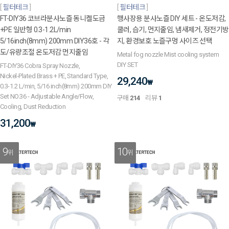
필터테크
필터테크
FT-DIY36 코브라분사노즐 동니켈도금
행사장용 분사노즐 DIY 세트 - 온도저감,
+PE 일반형 0.3-1.2L/min
쿨러, 습기, 먼지줄임, 냄새제거, 정전기방
5/16inch(8mm) 200mm DIY36호 - 각
지, 환경보호 노즐구멍 사이즈 선택
도/유량조절 온도저감 먼지줄임
Metal fog nozzle Mist cooling system
DIY SET
FT-DIY36 Cobra Spray Nozzle,
Nickel‑Plated Brass + PE, Standard Type,
29,240
₩
0.3-1.2 L/min, 5/16 inch(8mm) 200mm DIY
Set NO.36 - Adjustable Angle/Flow,
구매
214
리뷰
1
Cooling, Dust Reduction
31,200
₩
9
10
위
위