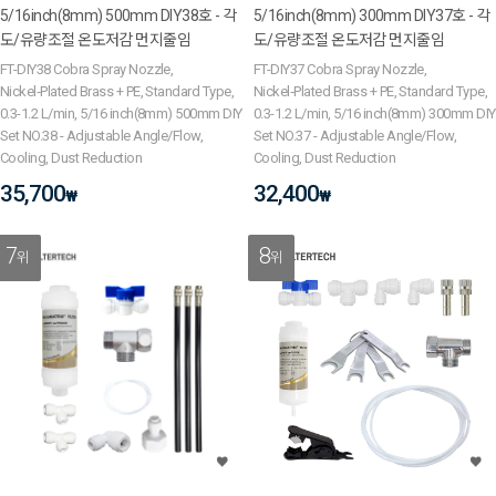
5/16inch(8mm) 500mm DIY38호 - 각
5/16inch(8mm) 300mm DIY37호 - 각
도/유량조절 온도저감 먼지줄임
도/유량조절 온도저감 먼지줄임
FT-DIY38 Cobra Spray Nozzle,
FT-DIY37 Cobra Spray Nozzle,
Nickel‑Plated Brass + PE, Standard Type,
Nickel‑Plated Brass + PE, Standard Type,
0.3-1.2 L/min, 5/16 inch(8mm) 500mm DIY
0.3-1.2 L/min, 5/16 inch(8mm) 300mm DIY
Set NO.38 - Adjustable Angle/Flow,
Set NO.37 - Adjustable Angle/Flow,
Cooling, Dust Reduction
Cooling, Dust Reduction
35,700
32,400
₩
₩
7
8
위
위