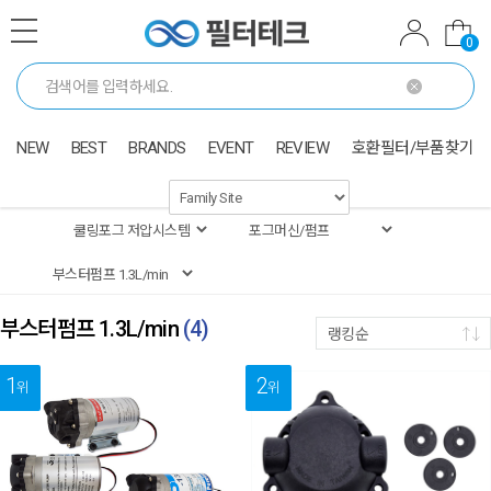
0
NEW
BEST
BRANDS
EVENT
REVIEW
호환필터/부품찾기
부스터펌프 1.3L/min
(
4
)
랭킹순
1
2
위
위