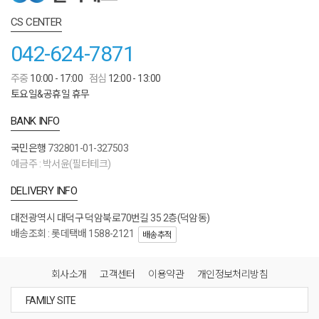
CS CENTER
042-624-7871
주중
10:00 - 17:00
점심
12:00 - 13:00
토요일&공휴일 휴무
BANK INFO
국민은행
732801-01-327503
예금주 : 박서윤(필터테크)
DELIVERY INFO
대전광역시 대덕구 덕암북로70번길 35 2층(덕암동)
배송조회 : 롯데택배 1588-2121
배송추적
회사소개
고객센터
이용약관
개인정보처리방침