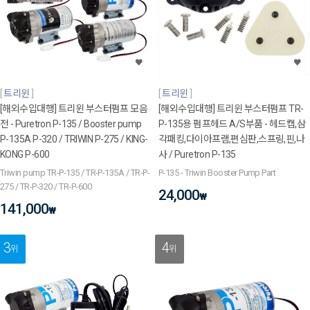
트리윈
트리윈
[해외수입대행] 트리윈 부스터펌프 모음
[해외수입대행] 트리윈 부스터펌프 TR-
전 - Puretron P-135 / Booster pump
P-135용 펌프헤드 A/S부품 - 헤드캡,삼
P-135A P-320 / TRIWIN P-275 / KING-
각패킹,다이아프램,편심판,스프링,핀,나
KONG P-600
사 / Puretron P-135
Triwin pump TR-P-135 / TR-P-135A / TR-P-
P-135 - Triwin Booster Pump Part
275 / TR-P-320 / TR-P-600
24,000
₩
141,000
₩
3
4
위
위