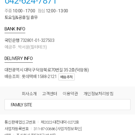
042-624-7871
주중
10:00 - 17:00
점심
12:00 - 13:00
토요일&공휴일 휴무
BANK INFO
국민은행
732801-01-327503
예금주 : 박서윤(필터테크)
DELIVERY INFO
대전광역시 대덕구 덕암북로70번길 35 2층(덕암동)
배송조회 : 롯데택배 1588-2121
배송추적
회사소개
고객센터
이용약관
개인정보처리방침
통신판매업신고번호
제2022-대전대덕-0272호
사업자등록번호
311-87-00686
[사업자정보확인]