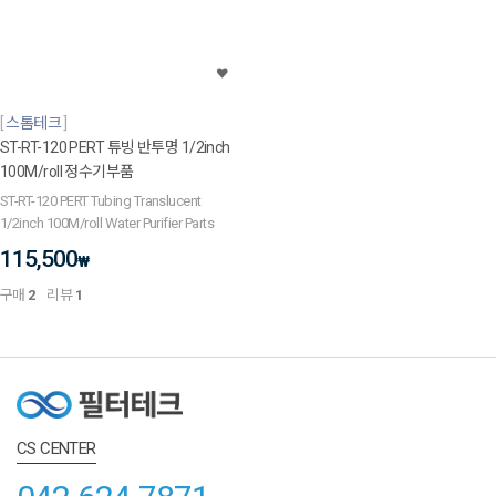
스톰테크
ST-RT-120 PERT 튜빙 반투명 1/2inch
100M/roll 정수기부품
ST-RT-120 PERT Tubing Translucent
1/2inch 100M/roll Water Purifier Parts
115,500
₩
구매
2
리뷰
1
CS CENTER