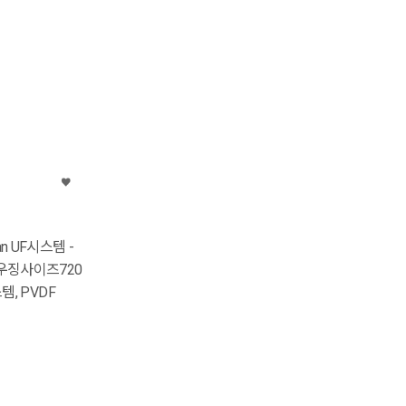
an UF시스템 -
하우징사이즈720
스템, PVDF