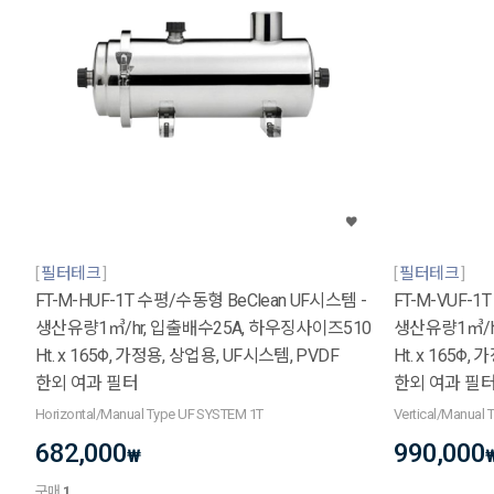
필터테크
필터테크
FT-M-HUF-1T 수평/수동형 BeClean UF시스템 -
FT-M-VUF-1
생산유량1㎥/hr, 입출배수25A, 하우징사이즈510
생산유량1㎥/h
Ht. x 165Φ, 가정용, 상업용, UF시스템, PVDF
Ht. x 165Φ
한외 여과 필터
한외 여과 필
Horizontal/Manual Type UF SYSTEM 1T
Vertical/Manual
682,000
990,000
₩
구매
1