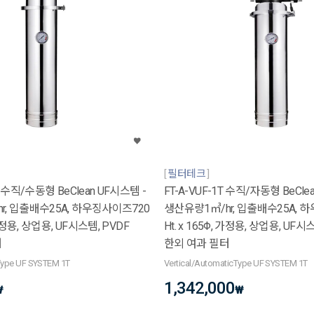
필터테크
T 수직/수동형 BeClean UF시스템 -
FT-A-VUF-1T 수직/자동형 BeCle
r, 입출배수25A, 하우징사이즈720
생산유량1㎥/hr, 입출배수25A, 
, 가정용, 상업용, UF시스템, PVDF
Ht. x 165Φ, 가정용, 상업용, UF시
터
한외 여과 필터
 Type UF SYSTEM 1T
Vertical/AutomaticType UF SYSTEM 1T
1,342,000
₩
₩