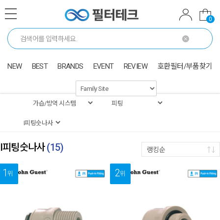
0
NEW
BEST
BRANDS
EVENT
REVIEW
호환필터/부품찾기
I피팅숫나사
(
15
)
랭킹순
1
2
위
위