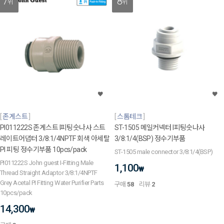
7
8
위
위
존게스트
스톰테크
PI011222S 존게스트 I피팅숫나사 스트
ST-1505 메일커넥터 I피팅숫나사
레이트어댑터 3/8:1/4NPTF 회색 아세탈
3/8:1/4(BSP) 정수기부품
PI 피팅 정수기부품 10pcs/pack
ST-1505 male connector 3/8:1/4(BSP)
PI011222S John guest I-Fitting Male
1,100
₩
Thread Straight Adaptor 3/8:1/4NPTF
Grey Acetal PI Fitting Water Purifier Parts
구매
58
리뷰
2
10pcs/pack
14,300
₩