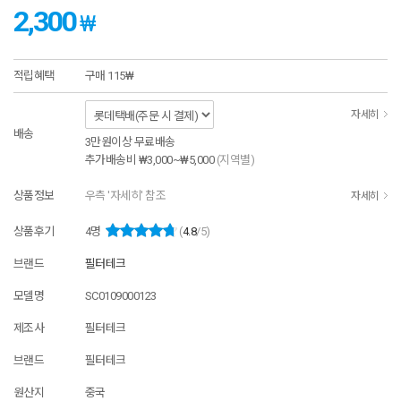
2,300
₩
적립혜택
구매
115₩
자세히
배송
3만원이상 무료배송
추가배송비
₩3,000~₩5,000
(지역별)
상품정보
우측 '자세히' 참조
자세히
상품후기
4
명
(
4.8
/5)
브랜드
필터테크
모델명
SC0109000123
제조사
필터테크
브랜드
필터테크
원산지
중국