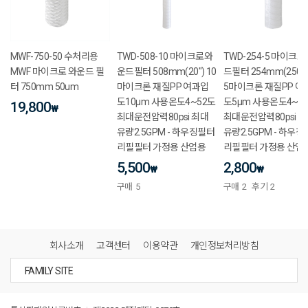
MWF-750-50 수처리용
TWD-508-10 마이크로와
TWD-254-5 마이크
MWF 마이크로 와운드 필
운드필터 508mm(20") 10
드필터 254mm(250
터 750mm 50um
마이크론 재질PP 여과입
5마이크론 재질PP 여
도10μm 사용온도4~52도
도5μm 사용온도4~5
19,800
₩
최대운전압력80psi 최대
최대운전압력80psi 
유량2.5GPM - 하우징필터
유량2.5GPM - 하우
리필필터 가정용 산업용
리필필터 가정용 산업
5,500
2,800
₩
₩
구매
5
구매
2
후기
2
회사소개
고객센터
이용약관
개인정보처리방침