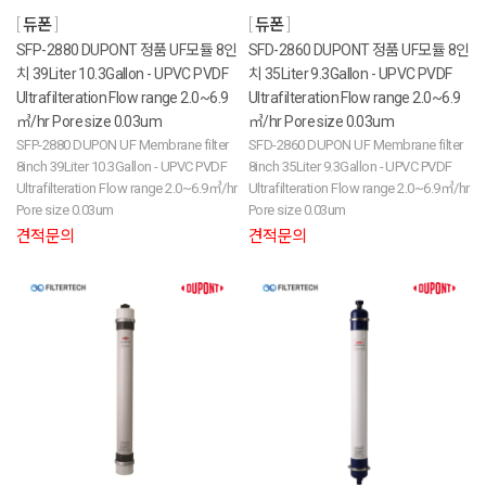
듀폰
듀폰
SFP-2880 DUPONT 정품 UF모듈 8인
SFD-2860 DUPONT 정품 UF모듈 8인
치 39Liter 10.3Gallon - UPVC PVDF
치 35Liter 9.3Gallon - UPVC PVDF
Ultrafilteration Flow range 2.0~6.9
Ultrafilteration Flow range 2.0~6.9
㎥/hr Pore size 0.03um
㎥/hr Pore size 0.03um
SFP-2880 DUPON UF Membrane filter
SFD-2860 DUPON UF Membrane filter
8inch 39Liter 10.3Gallon - UPVC PVDF
8inch 35Liter 9.3Gallon - UPVC PVDF
Ultrafilteration Flow range 2.0~6.9㎥/hr
Ultrafilteration Flow range 2.0~6.9㎥/hr
Pore size 0.03um
Pore size 0.03um
견적문의
견적문의