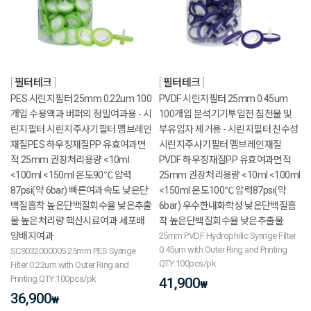
필터테크
필터테크
PES 시린지필터 25mm 0.22um 100
PVDF 시린지필터 25mm 0.45um
개입 수용액과 버퍼의 정밀여과용 - 시
100개입 분석기기투입전 침전물 및
린지필터 시린지주사기필터 멤브레인
부유입자 제거용 - 시린지필터 친수성
재질PES 하우징재질PP 유효여과면
시린지주사기필터 멤브레인재질
적 25mm 권장처리용량 <10ml
PVDF 하우징재질PP 유효여과면적
<100ml <150ml 온도90℃ 압력
25mm 권장처리용량 <10ml <100ml
87psi(약 6bar) 빠른여과속도 낮은단
<150ml 온도100℃ 압력87psi(약
백질흡착 높은단백질회수율 낮은추출
6bar) 우수한내화학성 낮은단백질흡
물 높은처리량 핵산시료여과 세포배
착 높은단백질회수율 낮은추출물
양배지여과
25mm PVDF Hydrophilic Syringe Filter
0.45um with Outer Ring and Printing
SC9032000005 25mm PES Syringe
QTY:100pcs/pk
Filter 0.22um with Outer Ring and
Printing QTY:100pcs/pk
41,900
₩
36,900
₩