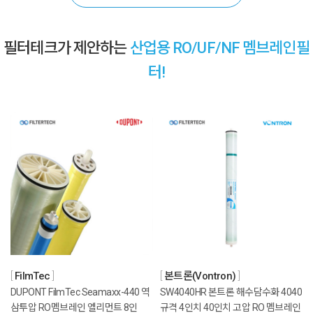
필터테크가 제안하는
산업용 RO/UF/NF 멤브레인필
터!
FilmTec
본트론(Vontron)
DUPONT FilmTec Seamaxx-440 역
SW4040HR 본트론 해수담수화 4040
삼투압 RO멤브레인 엘리먼트 8인
규격 4인치 40인치 고압 RO 멤브레인