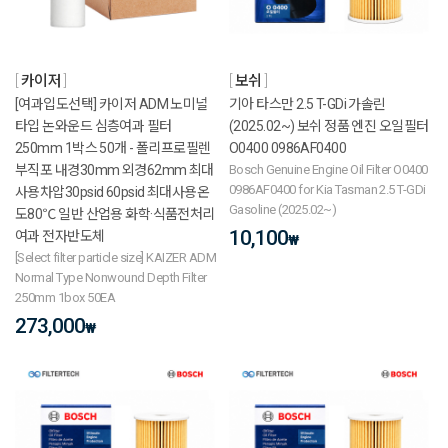
카이저
보쉬
[여과입도선택] 카이저 ADM 노미널
기아 타스만 2.5 T-GDi 가솔린
타입 논와운드 심층여과 필터
(2025.02~) 보쉬 정품 엔진 오일필터
250mm 1박스 50개 - 폴리프로필렌
O0400 0986AF0400
부직포 내경30mm 외경62mm 최대
Bosch Genuine Engine Oil Filter O0400
0986AF0400 for Kia Tasman 2.5 T-GDi
사용차압30psid 60psid 최대사용온
Gasoline (2025.02~)
도80℃ 일반 산업용 화학·식품전처리
10,100
여과 전자반도체
₩
[Select filter particle size] KAIZER ADM
Normal Type Nonwound Depth Filter
250mm 1box 50EA
273,000
₩