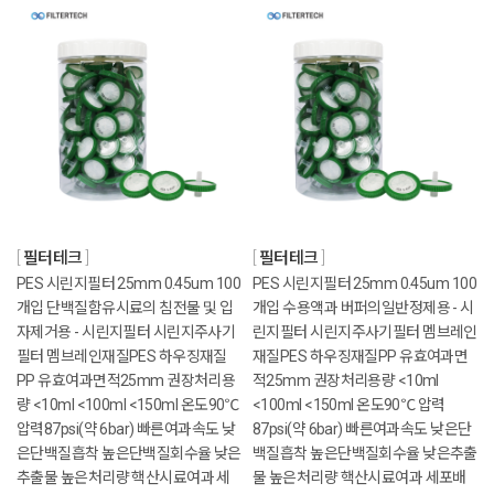
필터테크
필터테크
PES 시린지필터 25mm 0.45um 100
PES 시린지필터 25mm 0.45um 100
개입 단백질함유시료의 침전물 및 입
개입 수용액과 버퍼의일반정제용 - 시
자제거용 - 시린지필터 시린지주사기
린지필터 시린지주사기필터 멤브레인
필터 멤브레인재질PES 하우징재질
재질PES 하우징재질PP 유효여과면
PP 유효여과면적25mm 권장처리용
적25mm 권장처리용량 <10ml
량 <10ml <100ml <150ml 온도90℃
<100ml <150ml 온도90℃ 압력
압력87psi(약 6bar) 빠른여과속도 낮
87psi(약 6bar) 빠른여과속도 낮은단
은단백질흡착 높은단백질회수율 낮은
백질흡착 높은단백질회수율 낮은추출
추출물 높은처리량 핵산시료여과 세
물 높은처리량 핵산시료여과 세포배