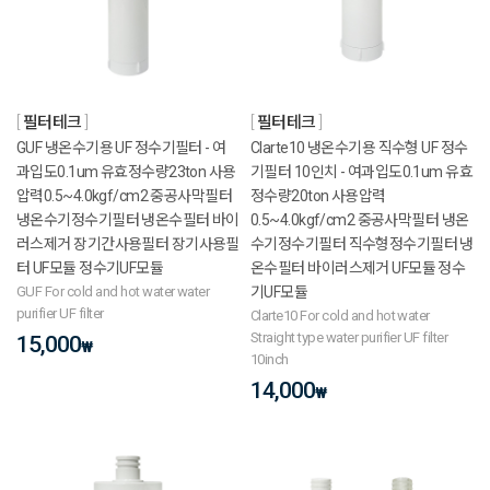
필터테크
필터테크
GUF 냉온수기용 UF 정수기필터 - 여
Clarte10 냉온수기용 직수형 UF 정수
과입도0.1um 유효정수량23ton 사용
기필터 10인치 - 여과입도0.1um 유효
압력0.5~4.0kgf/cm2 중공사막필터
정수량20ton 사용압력
냉온수기정수기필터 냉온수필터 바이
0.5~4.0kgf/cm2 중공사막필터 냉온
러스제거 장기간사용필터 장기사용필
수기정수기필터 직수형정수기필터 냉
터 UF모듈 정수기UF모듈
온수필터 바이러스제거 UF모듈 정수
GUF For cold and hot water water
기UF모듈
purifier UF filter
Clarte10 For cold and hot water
Straight type water purifier UF filter
15,000
₩
10inch
14,000
₩