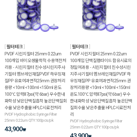
필터테크
필터테크
PVDF 시린지필터 25mm 0.22um
PVDF 시린지필터 25mm 0.22um
100개입 바이오생물학적 수용액전처
100개입 단백질펩타이드 함유시료의
리용 - 시린지필터 친수성시린지주사
정밀여과용 - 시린지필터 친수성시린
기필터 멤브레인재질PVDF 하우징재
지주사기필터 멤브레인재질PVDF 하
질PP 유효여과면적25mm 권장처리
우징재질PP 유효여과면적25mm 권
용량 <10ml <100ml <150ml 온도
장처리용량 <10ml <100ml <150ml
100℃ 압력87psi(약 6bar) 우수한내
온도100℃ 압력87psi(약 6bar) 우수
화학성 낮은단백질흡착 높은단백질회
한내화학성 낮은단백질흡착 높은단백
수율 낮은추출물 HPLC시료전처리
질회수율 낮은추출물 HPLC시료전처
PVDF Hydrophobic Syringe Filter
리
25mm 0.22um QTY:100pcs/pk
PVDF Hydrophobic Syringe Filter
25mm 0.22um QTY:100pcs/pk
43,900
₩
43,900
₩