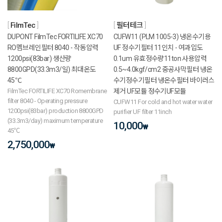
FilmTec
필터테크
DUPONT FilmTec FORTILIFE XC70
CUFW11 (PLM 1005-3) 냉온수기용
RO멤브레인필터 8040 - 작동압력
UF 정수기필터 11인치 - 여과입도
1200psi(83bar) 생산량
0.1um 유효정수량11ton 사용압력
8800GPD(33.3m3/일) 최대온도
0.5~4.0kgf/cm2 중공사막필터 냉온
45℃
수기정수기필터 냉온수필터 바이러스
FilmTec FORTILIFE XC70 Romembrane
제거 UF모듈 정수기UF모듈
filter 8040 - Operating pressure
CUFW11 For cold and hot water water
1200psi(83bar) production 8800GPD
purifier UF filter 11inch
(33.3m3/day) maximum temperature
10,000
₩
45℃
2,750,000
₩