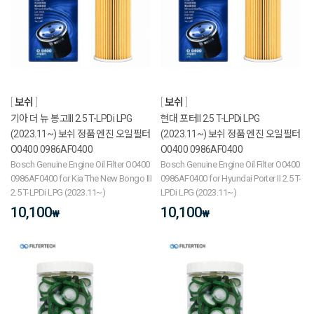
보쉬
보쉬
기아 더 뉴 봉고III 2.5 T-LPDi LPG
현대 포터II 2.5 T-LPDi LPG
(2023.11~) 보쉬 정품 엔진 오일필터
(2023.11~) 보쉬 정품 엔진 오일필터
O0400 0986AF0400
O0400 0986AF0400
Bosch Genuine Engine Oil Filter O0400
Bosch Genuine Engine Oil Filter O0400
0986AF0400 for Kia The New Bongo III
0986AF0400 for Hyundai Porter II 2.5 T-
2.5 T-LPDi LPG (2023.11~)
LPDi LPG (2023.11~)
10,100
10,100
₩
₩