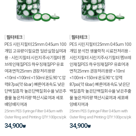
필터테크
필터테크
PES 시린지필터 25mm 0.45um 100
PES 시린지필터 25mm 0.45um 100
개입 고유량이필요한 일반실험실여과
개입 분석전 생물학적 시료전처리용 -
용 - 시린지필터 시린지주사기필터 멤
시린지필터 시린지주사기필터 멤브레
브레인재질PES 하우징재질PP 유효
인재질PES 하우징재질PP 유효여과
여과면적25mm 권장처리용량
면적25mm 권장처리용량 <10ml
<10ml <100ml <150ml 온도90℃ 압
<100ml <150ml 온도90℃ 압력
력87psi(약 6bar) 빠른여과속도 낮은
87psi(약 6bar) 빠른여과속도 낮은단
단백질흡착 높은단백질회수율 낮은추
백질흡착 높은단백질회수율 낮은추출
출물 높은처리량 핵산시료여과 세포
물 높은처리량 핵산시료여과 세포배
배양배지여과
양배지여과
25mm PES Syringe Filter 0.45um with
25mm PES Syringe Filter 0.45um with
Outer Ring and Printing QTY:100pcs/pk
Outer Ring and Printing QTY:100pcs/pk
34,900
34,900
₩
₩