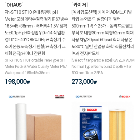
OHAUS
카이저
Ph-ST10 ST10 휴대용펜형 pH
[여과입도선택] 카이저 ADM 노미널
Meter 포켓메타수질측정기 IP67방수
타입 논와운드 심층여과 필터
185×45×38mm - 배터리4 1.5V 정확
500mm 1박스 25개 - 폴리프로필렌
도±0.1pH pH측정범위0~14 작업환
부직포 내경30mm 외경62mm 최대
경10°C~40°C 85% RH pH측정기 수
사용차압30psid 60psid 최대사용온
소이온농도측정기 펜형pH측정기 교
도80℃ 일반 산업용 화학·식품전처리
체형전극pH미터 간편형
여과 전자반도체
pH-ST10 ST10 Portable Pen-Type pH
[Select filter particle size] KAIZER ADM
Meter Pocket Water Quality Meter IP67
Normal Type Nonwound Depth Filter
Waterproof 185×45×38mm
500mm 1box 25EA
198,000
273,000
₩
₩