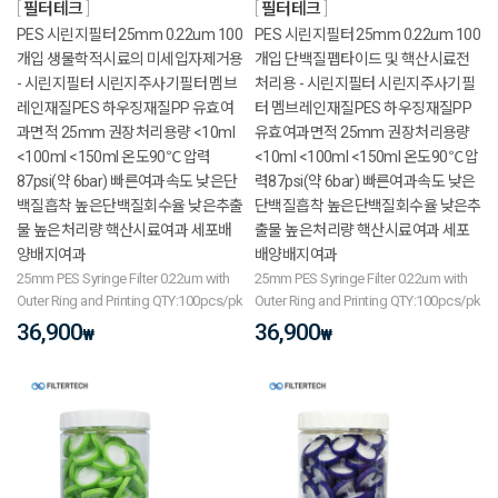
필터테크
필터테크
PES 시린지필터 25mm 0.22um 100
PES 시린지필터 25mm 0.22um 100
개입 생물학적시료의 미세입자제거용
개입 단백질펩타이드 및 핵산시료전
- 시린지필터 시린지주사기필터 멤브
처리용 - 시린지필터 시린지주사기필
레인재질PES 하우징재질PP 유효여
터 멤브레인재질PES 하우징재질PP
과면적 25mm 권장처리용량 <10ml
유효여과면적 25mm 권장처리용량
<100ml <150ml 온도90℃ 압력
<10ml <100ml <150ml 온도90℃ 압
87psi(약 6bar) 빠른여과속도 낮은단
력87psi(약 6bar) 빠른여과속도 낮은
백질흡착 높은단백질회수율 낮은추출
단백질흡착 높은단백질회수율 낮은추
물 높은처리량 핵산시료여과 세포배
출물 높은처리량 핵산시료여과 세포
양배지여과
배양배지여과
25mm PES Syringe Filter 0.22um with
25mm PES Syringe Filter 0.22um with
Outer Ring and Printing QTY:100pcs/pk
Outer Ring and Printing QTY:100pcs/pk
36,900
36,900
₩
₩