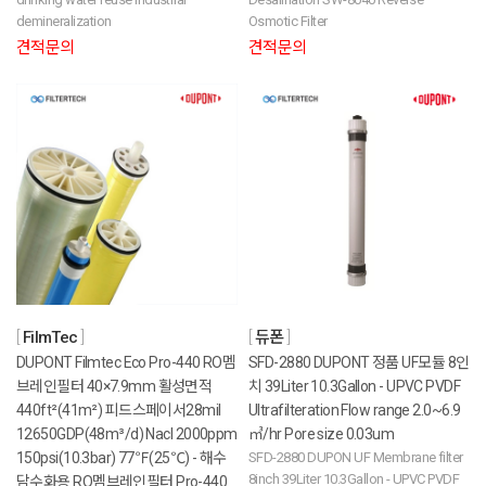
demineralization
Osmotic Filter
견적문의
견적문의
FilmTec
듀폰
DUPONT Filmtec Eco Pro-440 RO멤
SFD-2880 DUPONT 정품 UF모듈 8인
브레인필터 40×7.9mm 활성면적
치 39Liter 10.3Gallon - UPVC PVDF
440ft²(41m²) 피드스페이서28mil
Ultrafilteration Flow range 2.0~6.9
12650GDP(48m³/d) Nacl 2000ppm
㎥/hr Pore size 0.03um
150psi(10.3bar) 77℉(25℃) - 해수
SFD-2880 DUPON UF Membrane filter
8inch 39Liter 10.3Gallon - UPVC PVDF
담수화용 RO멤브레인필터 Pro-440