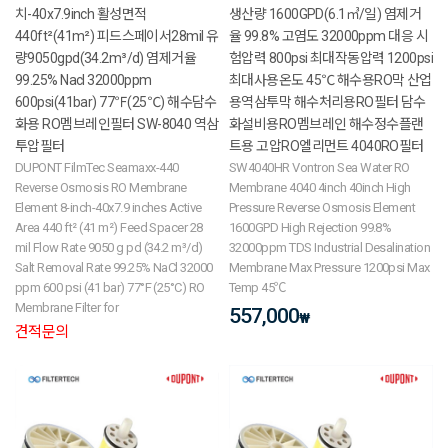
치-40x7.9inch 활성면적
생산량 1600GPD(6.1㎥/일) 염제거
440ft²(41m²) 피드스페이서28mil 유
율 99.8% 고염도 32000ppm 대응 시
량9050gpd(34.2m³/d) 염제거율
험압력 800psi 최대작동압력 1200psi
99.25% Nacl 32000ppm
최대사용온도 45℃ 해수용RO막 산업
600psi(41bar) 77℉(25℃) 해수담수
용역삼투막 해수처리용RO필터 담수
화용 RO멤브레인필터 SW-8040 역삼
화설비용RO멤브레인 해수정수플랜
투압필터
트용 고압RO엘리먼트 4040RO필터
DUPONT FilmTec Seamaxx-440
SW4040HR Vontron Sea Water RO
Reverse Osmosis RO Membrane
Membrane 4040 4inch 40inch High
Element 8-inch-40x7.9 inches Active
Pressure Reverse Osmosis Element
Area 440 ft² (41 m²) Feed Spacer 28
1600GPD High Rejection 99.8%
mil Flow Rate 9050 g pd (34.2 m³/d)
32000ppm TDS Industrial Desalination
Salt Removal Rate 99.25% NaCl 32000
Membrane Max Pressure 1200psi Max
ppm 600 psi (41 bar) 77°F (25°C) RO
Temp 45℃
Membrane Filter for
557,000
₩
견적문의