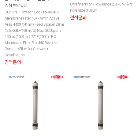
Ultrafilteration Flow range 2.0~6.9㎥/hr
역삼투압필터
Pore size 0.03um
DUPONT Filmtech Eco Pro-440 RO
견적문의
Membrane Filter 40×7.9mm Active
Area 440ft²(41m²) Feed Spacer 28mil
12650GDP(48m³/d) Nacl 2000ppm
150psi(10.3bar) 77℉(25°C) - RO
Membrane Filter Pro-440 Reverse
Osmotic Filter for Seawater
Desalination
견적문의