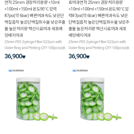
면적 25mm 권장처리용량 <10ml
효여과면적 25mm 권장처리용량
<100ml <150ml 온도90℃ 압력
<10ml <100ml <150ml 온도90℃ 압
87psi(약 6bar) 빠른여과속도 낮은단
력87psi(약 6bar) 빠른여과속도 낮은
백질흡착 높은단백질회수율 낮은추출
단백질흡착 높은단백질회수율 낮은추
물 높은처리량 핵산시료여과 세포배
출물 높은처리량 핵산시료여과 세포
양배지여과
배양배지여과
25mm PES Syringe Filter 0.22um with
25mm PES Syringe Filter 0.22um with
Outer Ring and Printing QTY:100pcs/pk
Outer Ring and Printing QTY:100pcs/pk
36,900
36,900
₩
₩