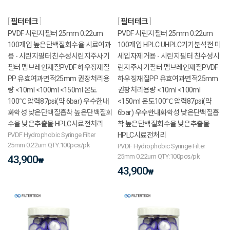
필터테크
필터테크
PVDF 시린지필터 25mm 0.22um
PVDF 시린지필터 25mm 0.22um
100개입 높은단백질회수율 시료여과
100개입 HPLC UHPLC기기분석전 미
용 - 시린지필터 친수성시린지주사기
세입자제거용 - 시린지필터 친수성시
필터 멤브레인재질PVDF 하우징재질
린지주사기필터 멤브레인재질PVDF
PP 유효여과면적25mm 권장처리용
하우징재질PP 유효여과면적25mm
량 <10ml <100ml <150ml 온도
권장처리용량 <10ml <100ml
100℃ 압력87psi(약 6bar) 우수한내
<150ml 온도100℃ 압력87psi(약
화학성 낮은단백질흡착 높은단백질회
6bar) 우수한내화학성 낮은단백질흡
수율 낮은추출물 HPLC시료전처리
착 높은단백질회수율 낮은추출물
PVDF Hydrophobic Syringe Filter
HPLC시료전처리
25mm 0.22um QTY:100pcs/pk
PVDF Hydrophobic Syringe Filter
25mm 0.22um QTY:100pcs/pk
43,900
₩
43,900
₩