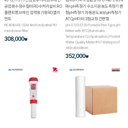
공업용수정수필터 RO수처리설비 RO
RH pH측정기 수소이온농도측정기 펜
플랜트멤브레인 압력용기용RO엘리
형pH측정기 자동온도보상pH측정기
먼트
ATCpH미터 3점교정 간편형
RE4040-BE CSM 4inch industrial RO
pH-ST20 ST20 Portable Pen-Type pH
membrane filter
Meter with ATC(Automatic
Temperature Compensation) Pocket
308,000
₩
Water Quality Meter IP67 Waterproof
185×45×38mm
352,000
₩