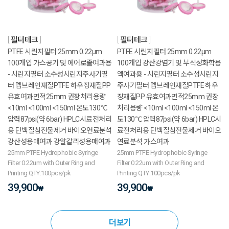
필터테크
필터테크
PTFE 시린지필터 25mm 0.22μm
PTFE 시린지필터 25mm 0.22μm
100개입 가스공기 및 에어로졸여과용
100개입 강산강염기 및 부식성화학용
- 시린지필터 소수성시린지주사기필
액여과용 - 시린지필터 소수성시린지
터 멤브레인재질PTFE 하우징재질PP
주사기필터 멤브레인재질PTFE 하우
유효여과면적25mm 권장처리용량
징재질PP 유효여과면적25mm 권장
<10ml <100ml <150ml 온도130℃
처리용량 <10ml <100ml <150ml 온
압력87psi(약 6bar) HPLC시료전처리
도130℃ 압력87psi(약 6bar) HPLC시
용 단백질침전물제거 바이오연료분석
료전처리용 단백질침전물제거 바이오
강산성용매여과 강알칼리성용매여과
연료분석 가스여과
25mm PTFE Hydrophobic Syringe
25mm PTFE Hydrophobic Syringe
Filter 0.22um with Outer Ring and
Filter 0.22um with Outer Ring and
Printing QTY:100pcs/pk
Printing QTY:100pcs/pk
39,900
39,900
₩
₩
더보기