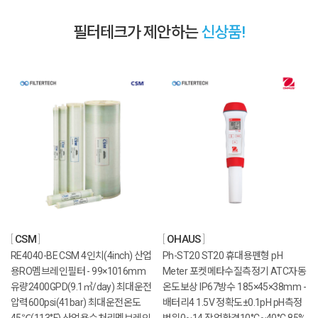
필터테크가 제안하는
신상품!
CSM
OHAUS
RE4040-BE CSM 4인치(4inch) 산업
Ph-ST20 ST20 휴대용펜형 pH
용RO멤브레인필터 - 99×1016mm
Meter 포켓메타수질측정기 ATC자동
유량2400GPD(9.1㎥/day) 최대운전
온도보상 IP67방수 185×45×38mm -
압력600psi(41bar) 최대운전온도
배터리4 1.5V 정확도±0.1pH pH측정
45℃(113°F) 산업용수처리멤브레인
범위0~14 작업환경10°C~40°C 85%