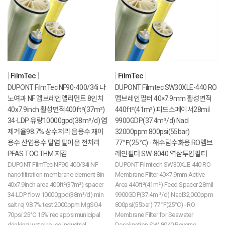
FilmTec
FilmTec
DUPONT FilmTec NF90-400/34i 나
DUPONT Filmtec SW30XLE-440 RO
노여과 NF 멤브레인엘리먼트 8인치
멤브레인필터 40×7.9mm 활성면적
40x7.9inch 활성면적400ft²(37m²)
440ft²(41m²) 피드스페이서28mil
34-LDP 유량10000gpd(38m³/d) 염
9900GDP(37.4m³/d) Nacl
제거율98.7% 상수처리 음용수 재이
32000ppm 800psi(55bar)
용수 산업용수 탈염 탈이온 전처리
77℉(25℃) - 해수담수화용 RO멤브
PFAS TOC THM 저감
레인필터 SW-8040 역삼투압필터
DUPONT FilmTec NF90-400/34i NF
DUPONT Filmtech SW30XLE-440 RO
nanofiltration membrane element 8in
Membrane Filter 40×7.9mm Active
40x7.9inch area 400ft²(37m²) spacer
Area 440ft²(41m²) Feed Spacer 28mil
34-LDP flow 10000gpd(38m³/d) min
9900GDP(37.4m ³/d) Nacl32,000ppm
salt rej 98.7% test 2000ppm MgSO4
800psi(55bar) 77℉(25°C) - RO
70psi 25°C 15% rec apps municipal
Membrane Filter for Seawater
drinking water reuse industrial
Desalination SW-8040 Reverse