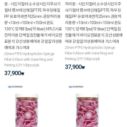
용 - 시린지필터 소수성시린지주사기
처리용 - 시린지필터 소수성시린지주
필터 멤브레인재질PTFE 하우징재질
사기필터 멤브레인재질PTFE 하우징
PP 유효여과면적25mm 권장처리용
재질PP 유효여과면적25mm 권장처
량 <10ml <100ml <150ml 온도
리용량 <10ml <100ml <150ml 온도
130℃ 압력87psi(약 6bar) HPLC시료
130℃ 압력87psi(약 6bar) 단백질침
전처리용 단백질침전물제거 바이오연
전물제거 바이오연료분석 강산성용매
료분석 강산성용매여과 강알칼리성용
여과 강알칼리성용매여과 가스여과
매여과 가스여과
25mm PTFE Hydrophobic Syringe
Filter 0.45um with Outer Ring and
25mm PTFE Hydrophobic Syringe
Printing QTY:100pcs/pk
Filter 0.45um with Outer Ring and
Printing QTY:100pcs/pk
37,900
₩
37,900
₩