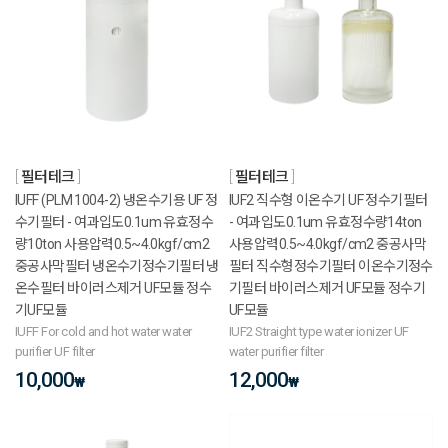
필터테크
필터테크
IUFF (PLM 1004-2) 냉온수기용 UF 정
IUF2 직수형 이온수기 UF 정수기필터
수기필터 - 여과입도0.1um 유효정수
- 여과입도0.1um 유효정수량14ton
량10ton 사용압력0.5~4.0kgf/cm2
사용압력0.5~4.0kgf/cm2 중공사막
중공사막필터 냉온수기정수기필터 냉
필터 직수형정수기필터 이온수기정수
온수필터 바이러스제거 UF모듈 정수
기필터 바이러스제거 UF모듈 정수기
기UF모듈
UF모듈
IUFF For cold and hot water water
IUF2 Straight type water ionizer UF
purifier UF filter
water purifier filter
10,000
12,000
₩
₩