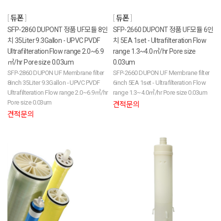
듀폰
듀폰
SFP-2860 DUPONT 정품 UF모듈 8인
SFP-2660 DUPONT 정품 UF모듈 6인
치 35Liter 9.3Gallon - UPVC PVDF
치 5EA 1set - Ultrafilteration Flow
Ultrafilteration Flow range 2.0~6.9
range 1.3~4.0㎥/hr Pore size
㎥/hr Pore size 0.03um
0.03um
SFP-2860 DUPON UF Membrane filter
SFP-2660 DUPON UF Membrane filter
8inch 35Liter 9.3Gallon - UPVC PVDF
6inch 5EA 1set - Ultrafilteration Flow
Ultrafilteration Flow range 2.0~6.9㎥/hr
range 1.3~4.0㎥/hr Pore size 0.03um
Pore size 0.03um
견적문의
견적문의