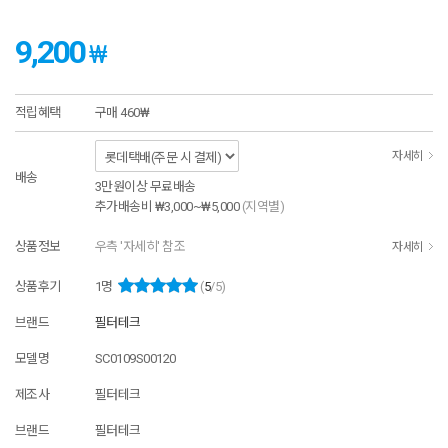
9,200
₩
적립혜택
구매
460₩
자세히
배송
3만원이상 무료배송
추가배송비
₩3,000~₩5,000
(지역별)
상품정보
우측 '자세히' 참조
자세히
상품후기
1
명
(
5
/5)
브랜드
필터테크
모델명
SC0109S00120
제조사
필터테크
브랜드
필터테크