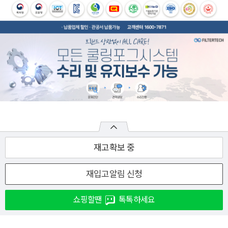
재고확보 중
재입고알림 신청
쇼핑할땐
톡톡하세요