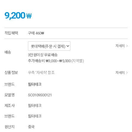
9,200
₩
적립혜택
구매
460₩
자세히
배송
3만원이상 무료배송
추가배송비
₩3,000~₩5,000
(지역별)
상품정보
우측 '자세히' 참조
자세히
브랜드
필터테크
모델명
SC0109S00121
제조사
필터테크
브랜드
필터테크
원산지
중국