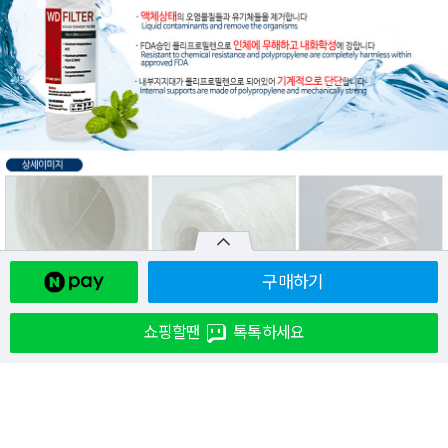
구매하기
쇼핑할땐
톡톡하세요