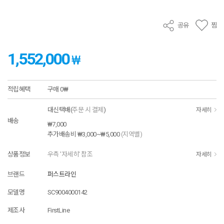
공유
찜
1,552,000
₩
적립혜택
구매
0₩
대신택배(
주문 시 결제
)
자세히
배송
₩7,000
추가배송비
₩3,000~₩5,000
(지역별)
상품정보
우측 '자세히' 참조
자세히
브랜드
퍼스트라인
모델명
SC9004000142
제조사
FirstLine