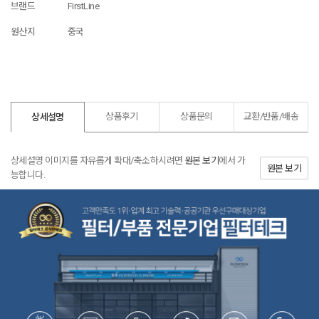
브랜드
FirstLine
원산지
중국
상품후기
상품문의
교환/반품/
배송
상세설명
상세설명 이미지를 자유롭게 확대/축소하시려면
원본 보기
에서 가
원본 보기
능합니다.