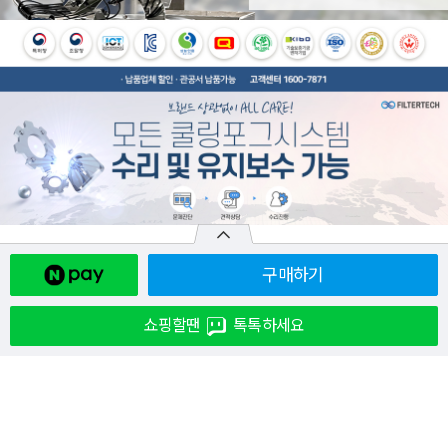
구매하기
쇼핑할땐
톡톡하세요