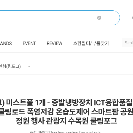
RANDS
EVENT
REVIEW
호환필터/부품찾기
환형(링포그)
그) 미스트폴 1개 - 증발냉방장치 ICT융합
쿨링로드 폭염저감 온습도제어 스마트팜 공원
정원 행사 관광지 수목원 쿨링포그
FEC-RF002 Ring type cooling fog mist pole