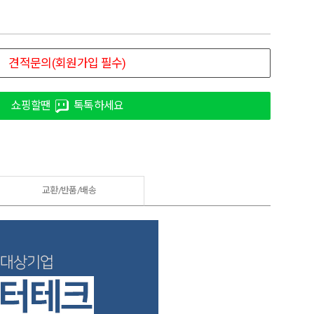
쇼핑할땐
톡톡하세요
교환/반품/
배송