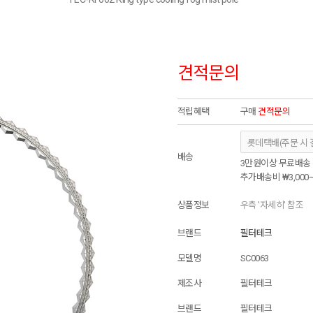
견적문의
적립혜택
구매
견적문의
배송
3만원이상 무료배송
추가배송비
₩3,000
상품정보
우측 '자세히' 참조
브랜드
필터테크
모델명
SC0063
제조사
필터테크
브랜드
필터테크