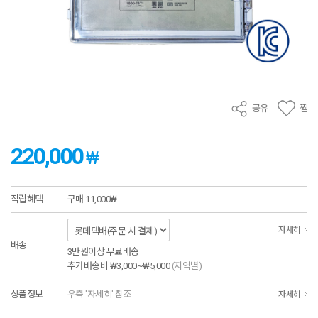
공유
찜
220,000
₩
적립혜택
구매
11,000₩
자세히
배송
3만원이상 무료배송
추가배송비
₩3,000~₩5,000
(지역별)
상품정보
우측 '자세히' 참조
자세히