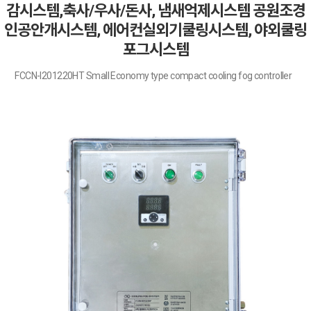
감시스템,축사/우사/돈사, 냄새억제시스템 공원조경
인공안개시스템, 에어컨실외기쿨링시스템, 야외쿨링
포그시스템
FCCN-I201220HT Small Economy type compact cooling fog controller