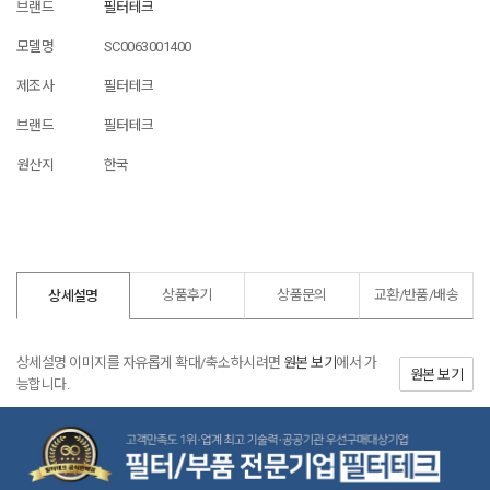
브랜드
필터테크
모델명
SC0063001400
제조사
필터테크
브랜드
필터테크
원산지
한국
상품후기
상품문의
교환/반품/
배송
상세설명
상세설명 이미지를 자유롭게 확대/축소하시려면
원본 보기
에서 가
원본 보기
능합니다.