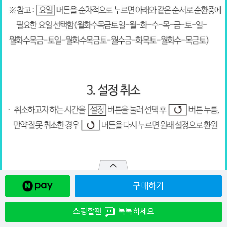
구매하기
쇼핑할땐
톡톡하세요