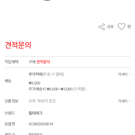
공유
찜
견적문의
적립혜택
구매
견적문의
롯데택배(
주문 시 결제
)
자세히
배송
₩3,000
추가배송비
₩3,000~₩5,000
(지역별)
상품정보
우측 '자세히' 참조
자세히
브랜드
필터테크
모델명
SC9023S00019
제조사
필터테크