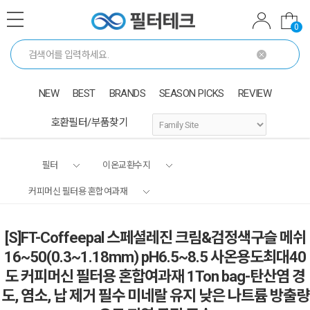
0
NEW
BEST
BRANDS
SEASON PICKS
REVIEW
호환필터/부품찾기
필터
이온교환수지
커피머신 필터용 혼합여과재
[S]FT-Coffeepal 스페셜레진 크림&검정색구슬 메쉬
16~50(0.3~1.18mm) pH6.5~8.5 사온용도최대40
도 커피머신 필터용 혼합여과재 1Ton bag-탄산염 경
도, 염소, 납 제거 필수 미네랄 유지 낮은 나트륨 방출량