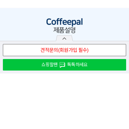
쇼핑할땐
톡톡하세요