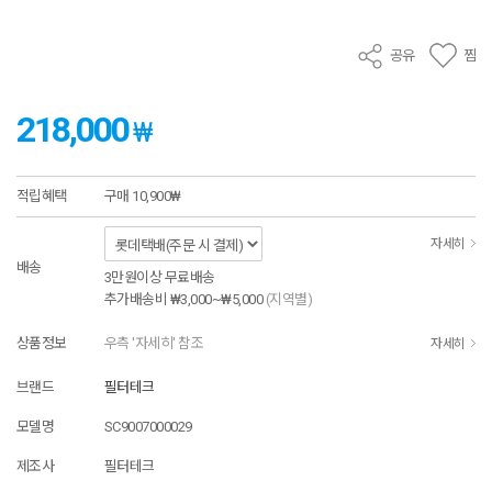
공유
찜
218,000
₩
적립혜택
구매
10,900₩
자세히
배송
3만원이상 무료배송
추가배송비
₩3,000~₩5,000
(지역별)
상품정보
우측 '자세히' 참조
자세히
브랜드
필터테크
모델명
SC9007000029
제조사
필터테크