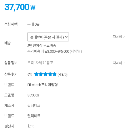
37,700
₩
적립혜택
구매
0₩
자세히
배송
3만원이상 무료배송
추가배송비
₩3,000~₩5,000
(지역별)
상품정보
우측 '자세히' 참조
자세히
상품후기
6
명
(
4.8
/5)
브랜드
Filtertech프리미엄형
모델명
SC0063
제조사
필터테크
브랜드
필터테크
원산지
한국