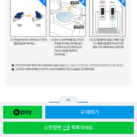
구매하기
쇼핑할땐
톡톡하세요